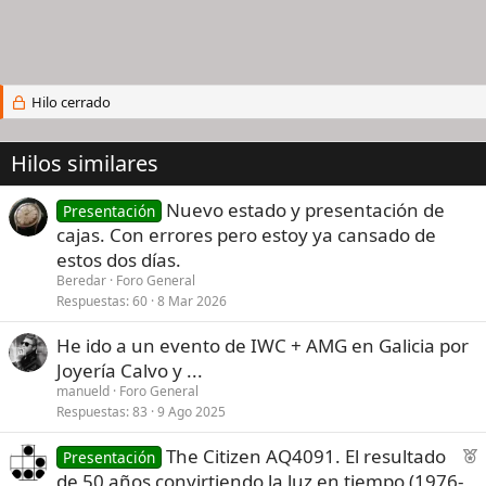
Hilo cerrado
Hilos similares
Nuevo estado y presentación de
Presentación
cajas. Con errores pero estoy ya cansado de
estos dos días.
Beredar
Foro General
Respuestas
60
8 Mar 2026
He ido a un evento de IWC + AMG en Galicia por
Joyería Calvo y ...
manueld
Foro General
Respuestas
83
9 Ago 2025
F
The Citizen AQ4091. El resultado
Presentación
e
de 50 años convirtiendo la luz en tiempo (1976-