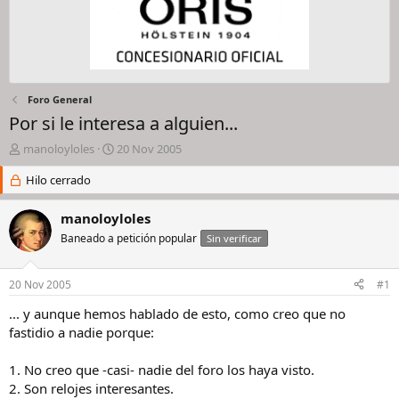
Foro General
Por si le interesa a alguien...
I
F
manoloyloles
20 Nov 2005
n
e
i
Hilo cerrado
c
c
h
i
a
manoloyloles
a
d
Baneado a petición popular
Sin verificar
d
e
o
i
r
n
20 Nov 2005
#1
d
i
e
c
... y aunque hemos hablado de esto, como creo que no
l
i
fastidio a nadie porque:
h
o
i
1. No creo que -casi- nadie del foro los haya visto.
l
2. Son relojes interesantes.
o