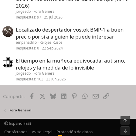
a
2026)
t
jorgesdb
Foro General
u
Respuestas
97
25 Jul 2026
r
Localizado despertador vostok BMP-1 a buen
e
d
precio por si a alguien le puede interesar
empanadillo
Relojes Rusos
Respuestas
0
22 Sep 2024
El tiempo en la muñeca equivocada: autismo,
relojes y la medida de lo invisible
jorgesdb
Foro General
Respuestas
103
23 Jun 2026
Facebook
X
Bluesky
LinkedIn
Pinterest
WhatsApp
Email
Enlace
Compartir:
Foro General
Arrib
Español (ES)
Pie
Contáctanos
Aviso Legal
Protección de datos