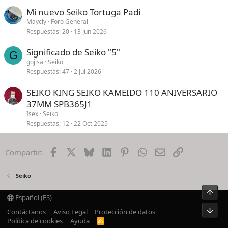
Mi nuevo Seiko Tortuga Padi
Maycly
Foro General
Respuestas
20
13 Jun 2026
Significado de Seiko "5"
G
gojisa
Seiko
Respuestas
47
2 Jul 2026
SEIKO KING SEIKO KAMEIDO 110 ANIVERSARIO
37MM SPB365J1
Isex
Seiko
Respuestas
12
22 Oct 2025
Facebook
X
Bluesky
LinkedIn
Pinterest
WhatsApp
Email
Enlace
Compartir:
Seiko
Arrib
Español (ES)
Pie
Contáctanos
Aviso Legal
Protección de datos
Política de cookies
Ayuda
R
S