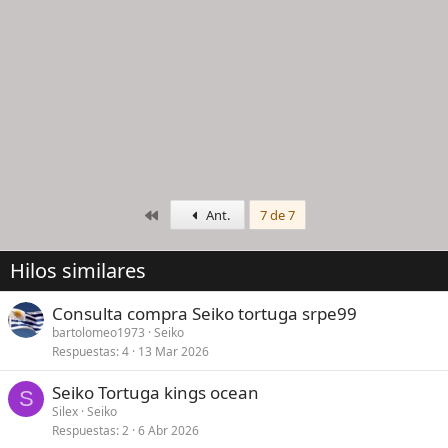
Primero
Ant.
7 de 7
Hilos similares
Consulta compra Seiko tortuga srpe99
bartolomeo1973
Seiko
Respuestas
4
13 Mar 2026
Seiko Tortuga kings ocean
S
Silex
Seiko
Respuestas
2
6 Abr 2026