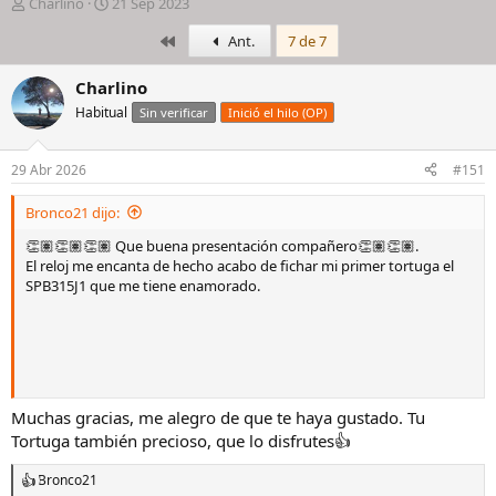
I
F
Charlino
21 Sep 2023
n
e
Primero
Ant.
7 de 7
i
c
c
h
i
a
Charlino
a
d
Habitual
Sin verificar
Inició el hilo (OP)
d
e
o
i
r
n
29 Abr 2026
#151
d
i
e
c
Bronco21 dijo:
l
i
h
o
👏🏽👏🏽👏🏽 Que buena presentación compañero👏🏽👏🏽.
i
El reloj me encanta de hecho acabo de fichar mi primer tortuga el
l
SPB315J1 que me tiene enamorado.
o
Muchas gracias, me alegro de que te haya gustado. Tu
Tortuga también precioso, que lo disfrutes👍
Bronco21
R