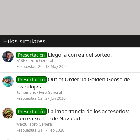
Hilos similares
Llegó la correa del sorteo.
Presentación
FABER
Foro General
Respuestas
26
18 May 2025
Out of Order: la Golden Goose de
Presentación
los relojes
itsmemario
Foro General
Respuestas
52
27 Jun 2026
La importancia de los accesorios:
Presentación
Correa sorteo de Navidad
Waktu
Foro General
Respuestas
31
7 Feb 2026