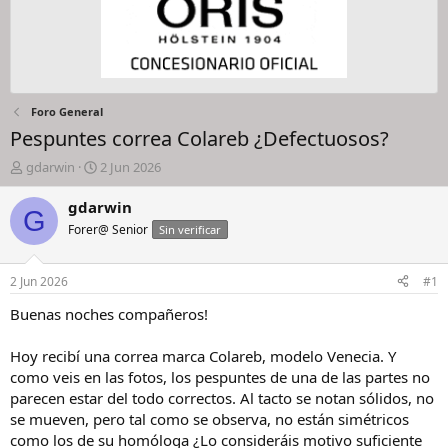
Foro General
Pespuntes correa Colareb ¿Defectuosos?
I
F
gdarwin
2 Jun 2026
n
e
i
c
gdarwin
G
c
h
Forer@ Senior
Sin verificar
i
a
a
d
d
e
2 Jun 2026
#1
o
i
r
n
Buenas noches compañeros!
d
i
e
c
Hoy recibí una correa marca Colareb, modelo Venecia. Y
l
i
como veis en las fotos, los pespuntes de una de las partes no
h
o
parecen estar del todo correctos. Al tacto se notan sólidos, no
i
se mueven, pero tal como se observa, no están simétricos
l
o
como los de su homóloga ¿Lo consideráis motivo suficiente