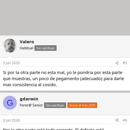
Valero
Habitual
Sin verificar
3 Jun 2026
#5
Si por la otra parte no esta mal, yo le pondria por esta parte
que muestras, un poco de pegamento (adecuado) para darle
mas consistencia al cosido.
gdarwin
G
Forer@ Senior
Sin verificar
Inició el hilo (OP)
3 Jun 2026
#6
Por la otra parte está todo correcto. El defecto está