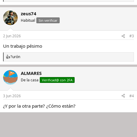
e
a
zeus74
c
c
Habitual
Sin verificar
i
o
n
2 Jun 2026
#3
e
s
Un trabajo pésimo
:
Furón
R
e
a
ALMARES
c
c
De la casa
Verificad@ con 2FA
i
o
n
3 Jun 2026
#4
e
s
¿Y por la otra parte? ¿Cómo están?
: