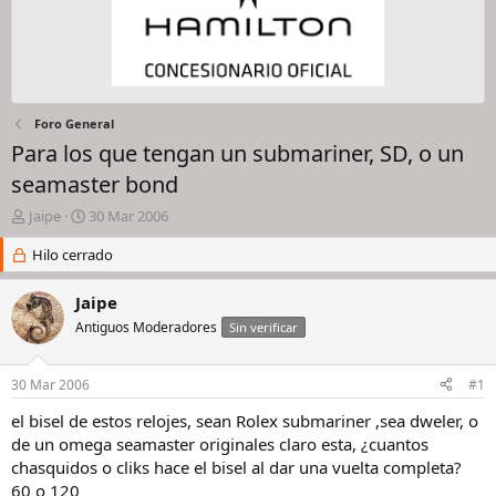
Foro General
Para los que tengan un submariner, SD, o un
seamaster bond
I
F
Jaipe
30 Mar 2006
n
e
i
Hilo cerrado
c
c
h
i
a
Jaipe
a
d
Antiguos Moderadores
Sin verificar
d
e
o
i
r
n
30 Mar 2006
#1
d
i
e
c
el bisel de estos relojes, sean Rolex submariner ,sea dweler, o
l
i
de un omega seamaster originales claro esta, ¿cuantos
h
o
chasquidos o cliks hace el bisel al dar una vuelta completa?
i
60 o 120
l