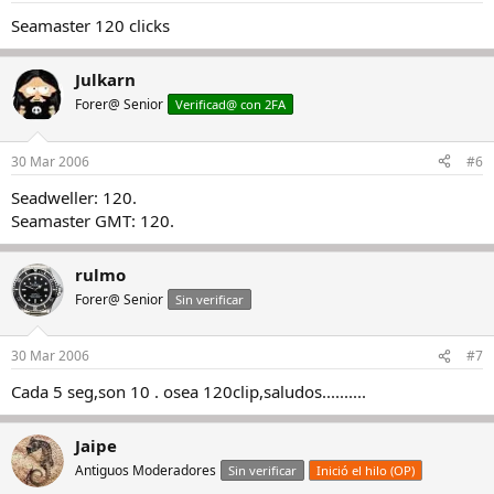
Seamaster 120 clicks
Julkarn
Forer@ Senior
Verificad@ con 2FA
30 Mar 2006
#6
Seadweller: 120.
Seamaster GMT: 120.
rulmo
Forer@ Senior
Sin verificar
30 Mar 2006
#7
Cada 5 seg,son 10 . osea 120clip,saludos..........
Jaipe
Antiguos Moderadores
Sin verificar
Inició el hilo (OP)