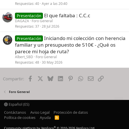
Respuestas
40
Ayer a las 20:40
El que faltaba : C.C.c
Presentación
DAGAZA
Foro General
Respuestas
37
28 Jul 2026
Iniciando mi colección con herencia
Presentación
familiar y un presupuesto de 510€ - ¿Qué os
parece mi hoja de ruta?
Albert_SBD
Foro General
Respuestas
48
30 May 2026
Facebook
X
Bluesky
LinkedIn
Pinterest
WhatsApp
Email
Enlace
Compartir:
Foro General
Español (ES)
Contáctanos
Aviso Legal
Protección de datos
Política de cookies
Ayuda
R
S
S
®
Community platform by XenForo
© 2010-2026 XenForo Ltd.