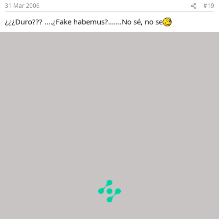
31 Mar 2006
#19
¿¿¿Duro??? ....¿Fake habemus?.......No sé, no se