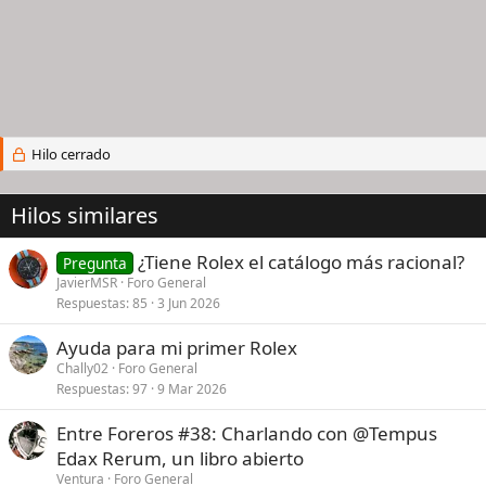
Hilo cerrado
Hilos similares
¿Tiene Rolex el catálogo más racional?
Pregunta
JavierMSR
Foro General
Respuestas
85
3 Jun 2026
Ayuda para mi primer Rolex
Chally02
Foro General
Respuestas
97
9 Mar 2026
Entre Foreros #38: Charlando con @Tempus
Edax Rerum, un libro abierto
Ventura
Foro General