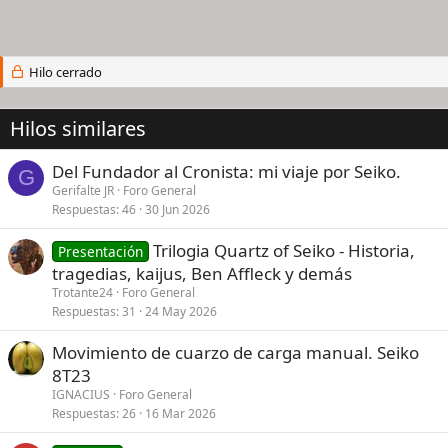
Hilo cerrado
Hilos similares
Del Fundador al Cronista: mi viaje por Seiko.
G
Gerifalte JR
Foro General
Respuestas
46
30 Jun 2026
Trilogia Quartz of Seiko - Historia,
Presentación
tragedias, kaijus, Ben Affleck y demás
Trotante24
Foro General
Respuestas
31
24 May 2026
Movimiento de cuarzo de carga manual. Seiko
8T23
IGNACIUS
Foro General
Respuestas
26
16 Mar 2026