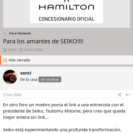
Foro General
Para los amantes de SEIKO!!!!
I
F
santi
5 Ene 2006
n
e
i
Hilo cerrado
c
c
h
i
a
santi
a
d
De la casa
Sin verificar
d
e
o
i
r
n
5 Ene 2006
#1
d
i
e
c
En otro foro un miebro ponia el link a una entrevista con el
l
i
presidente de Seiko, Tsutomu Mitome, pero creo que queda
h
o
mejor entera sin link...
i
l
Seiko está experimentando una profunda transformación.
o