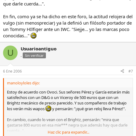
que darle cuerda...".
En fin, como ya se ha dicho en este foro, la actitud relojera del
vulgo (sin menospreciar) ya la definió un filósofo portador de
un Tommy HIlfiger ante un IWC. "Siejje... yo las marcas poco
conocidas..."
Usuarioantiguo
U
.
Sin verificar
6 Ene 2006
#7
manoloyloles dijo:
Estoy de acuerdo con Ovoci. Sus señores Pérez y García estarán más
satisfechos con un D&G o un Viceroy de 500 euros que con un
Brightz mecánico de precio parecido. Y sus compañeros de trabajo
los verán más wapos
y pensarán: "¡qué gran reloj lleva Pérez!".
En cambio, cuando lo vean con el Brightz, pensarán: "mira que
gastarse 800 euros en esa mie*** negra que además hay que darle
cuerda...".
Haz clic para expandir...