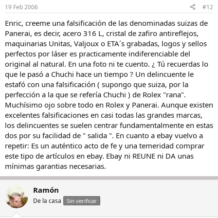
19 Feb 2006
#12
Enric, creeme una falsificación de las denominadas suizas de
Panerai, es decir, acero 316 L, cristal de zafiro antireflejos,
maquinarias Unitas, Valjoux o ETA´s grabadas, logos y sellos
perfectos por láser es practicamente indiferenciable del
original al natural. En una foto ni te cuento. ¿ Tú recuerdas lo
que le pasó a Chuchi hace un tiempo ? Un delincuente le
estafó con una falsificación ( supongo que suiza, por la
perfección a la que se refería Chuchi ) de Rolex "rana".
Muchísimo ojo sobre todo en Rolex y Panerai. Aunque existen
excelentes falsificaciones en casi todas las grandes marcas,
los delincuentes se suelen centrar fundamentalmente en estas
dos por su facilidad de " salida ". En cuanto a ebay vuelvo a
repetir: Es un auténtico acto de fe y una temeridad comprar
este tipo de artículos en ebay. Ebay ni REUNE ni DA unas
mínimas garantias necesarias.
Ramón
De la casa
Sin verificar