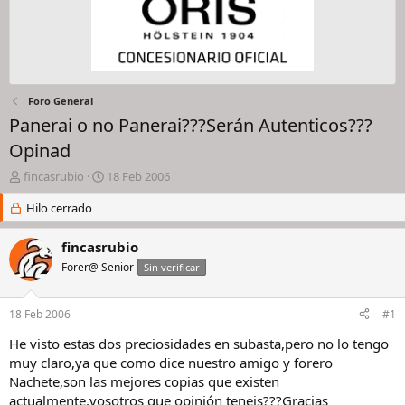
Foro General
Panerai o no Panerai???Serán Autenticos???
Opinad
I
F
fincasrubio
18 Feb 2006
n
e
i
Hilo cerrado
c
c
h
i
a
fincasrubio
a
d
Forer@ Senior
Sin verificar
d
e
o
i
r
n
18 Feb 2006
#1
d
i
e
c
He visto estas dos preciosidades en subasta,pero no lo tengo
l
i
muy claro,ya que como dice nuestro amigo y forero
h
o
Nachete,son las mejores copias que existen
i
actualmente,vosotros que opinión teneis???Gracias
l