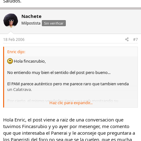
Saludos.
Nachete
Milpostista
Sin verificar
18 Feb 2006
#7
Enric dijo:
Hola fincasrubio,
No entiendo muy bien el sentido del post pero bueno...
El PAM parece auténtico pero me parece raro que tambien venda
un Calatrava.
Por cierto, el mismo vendedor tiene una web mostrando su
Haz clic para expandir...
colección:
Hola Enric, el post viene a raiz de una conversacion que
tuvimos Fincasrubio y yo ayer por mesenger, me comento
que que interesaba el Panerai y le aconseje que preguntara a
los Paneristi del foro no sea que se la cuelen, que es mucha