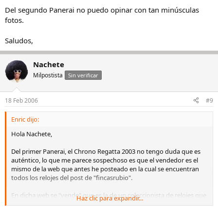
Del segundo Panerai no puedo opinar con tan minúsculas
fotos.
Saludos,
Nachete
Milpostista
Sin verificar
18 Feb 2006
#9
Enric dijo:
Hola Nachete,
Del primer Panerai, el Chrono Regatta 2003 no tengo duda que es
auténtico, lo que me parece sospechoso es que el vendedor es el
mismo de la web que antes he posteado en la cual se encuentran
todos los relojes del post de "fincasrubio".
En dicha web se "vende" que es la de un coleccionista de relojes que
Haz clic para expandir...
nos muestra su colección y que muy puntualmente vende alguno.
A mi me parece que dicha colección (cuyo precio debe rondar los