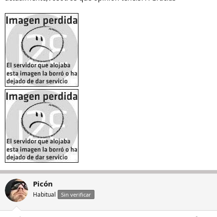
o
Picón
Habitual
Sin verificar