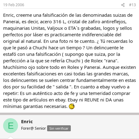
19 Feb 2006
#13
Enric, creeme una falsificación de las denominadas suizas de
Panerai, es decir, acero 316 L, cristal de zafiro antireflejos,
maquinarias Unitas, Valjoux o ETA´s grabadas, logos y sellos
perfectos por láser es practicamente indiferenciable del
original al natural. En una foto ni te cuento. ¿ Tú recuerdas lo
que le pasó a Chuchi hace un tiempo ? Un delincuente le
estafó con una falsificación ( supongo que suiza, por la
perfección a la que se refería Chuchi ) de Rolex "rana".
Muchísimo ojo sobre todo en Rolex y Panerai. Aunque existen
excelentes falsificaciones en casi todas las grandes marcas,
los delincuentes se suelen centrar fundamentalmente en estas
dos por su facilidad de " salida ". En cuanto a ebay vuelvo a
repetir: Es un auténtico acto de fe y una temeridad comprar
este tipo de artículos en ebay. Ebay ni REUNE ni DA unas
mínimas garantias necesarias.
Enric
E
Forer@ Senior
Sin verificar