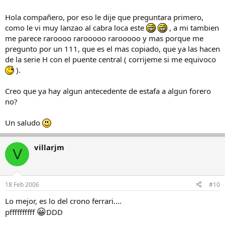
600.000 €) es absolutamente incoherente: ¿ Breitling's, TAG's, Bulgari
(sin desmerecer a nadie) junto con repeticones de minutos de IWC,
Hola compañero, por eso le dije que preguntara primero,
Chrono Calendario Perpetuo de Patek y nada menos que un
como le vi muy lanzao al cabra loca este
, a mi tambien
Chrono Ruthenium de Journe?
me parece raroooo rarooooo rarooooo y mas porque me
Además si analizamos la descripción de sus relojes no es la de un
pregunto por un 111, que es el mas copiado, que ya las hacen
entendido en el tema, es un simple copiar y pegar de web's o
catálogos.
de la serie H con el puente central ( corrijeme si me equivoco
).
Mi opinión: se trata de un señor que se hace pasar por coleccionista
y cuya finalidad es vender relojes auténticos, pero de dudoso
Creo que ya hay algun antecedente de estafa a algun forero
origen, que en el mejor de los casos puede ser "mercado gris" y en
no?
el peor lo que queramos imaginar...
Del segundo Panerai no puedo opinar con tan minúsculas fotos.
Un saludo
Saludos,
villarjm
V
18 Feb 2006
#10
Lo mejor, es lo del crono ferrari....
😀
pffffffffff
DDD