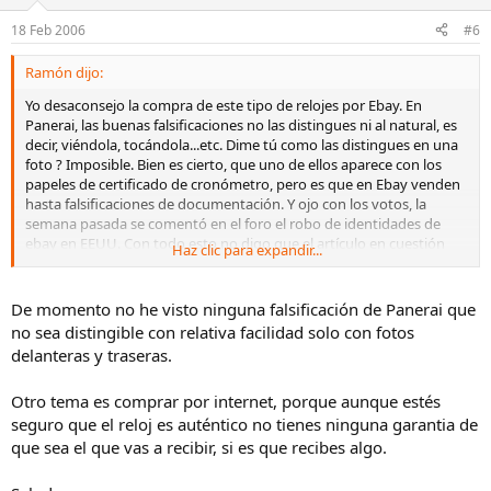
18 Feb 2006
#6
Ramón dijo:
Yo desaconsejo la compra de este tipo de relojes por Ebay. En
Panerai, las buenas falsificaciones no las distingues ni al natural, es
decir, viéndola, tocándola...etc. Dime tú como las distingues en una
foto ? Imposible. Bien es cierto, que uno de ellos aparece con los
papeles de certificado de cronómetro, pero es que en Ebay venden
hasta falsificaciones de documentación. Y ojo con los votos, la
semana pasada se comentó en el foro el robo de identidades de
ebay en EEUU. Con todo esto no digo que el artículo en cuestión
Haz clic para expandir...
sea falso ni que el vendendor sea un estafador, pero yo no me la
juego en este tipo de cantidades. Para mi, el tope de gasto de
relojes en ebay sería de 500 €, gastarse más ya lo considero
De momento no he visto ninguna falsificación de Panerai que
arriesgado.
no sea distingible con relativa facilidad solo con fotos
delanteras y traseras.
Otro tema es comprar por internet, porque aunque estés
seguro que el reloj es auténtico no tienes ninguna garantia de
que sea el que vas a recibir, si es que recibes algo.