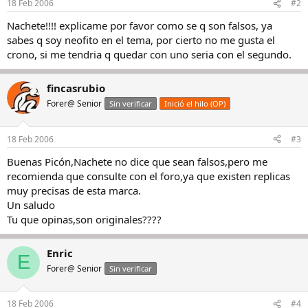
18 Feb 2006
#2
Nachete!!!! explicame por favor como se q son falsos, ya
sabes q soy neofito en el tema, por cierto no me gusta el
crono, si me tendria q quedar con uno seria con el segundo.
fincasrubio
Forer@ Senior
Sin verificar
Inició el hilo (OP)
18 Feb 2006
#3
Buenas Picón,Nachete no dice que sean falsos,pero me
recomienda que consulte con el foro,ya que existen replicas
muy precisas de esta marca.
Un saludo
Tu que opinas,son originales????
Enric
E
Forer@ Senior
Sin verificar
18 Feb 2006
#4