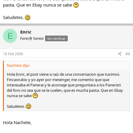
pasta. Que en Ebay nunca se sabe
Saludetes.
que coincide con los famosos 34 relojes de tu anterior post.
Enric
E
Forer@ Senior
Sin verificar
18 Feb 2006
#8
Nachete dijo:
Hola Enric, el post viene a raiz de una conversacion que tuvimos
Fincasrubio y yo ayer por mesenger, me comento que que
interesaba el Panerai y le aconseje que preguntara a los Paneristi
del foro no sea que se la cuelen, que es mucha pasta. Que en Ebay
nunca se sabe
Saludetes.
Hola Nachete,