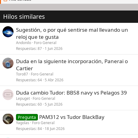
Hilos similares
Sugestión, o por qué sentirse mal llevando un
reloj que te gusta
Andonilo
Foro General
Respuestas
87
1 Jun 2026
Duda en la siguiente incorporación, Panerai o
Cartier
Toro87
Foro General
Respuestas
64
5 Abr 2026
Duda cambio Tudor: BB58 navy vs Pelagos 39
Lepuget
Foro General
Respuestas
60
5 Jun 2026
PAM312 vs Tudor BlackBay
Pregunta
Yagolas
Foro General
Respuestas
84
18 Jun 2026