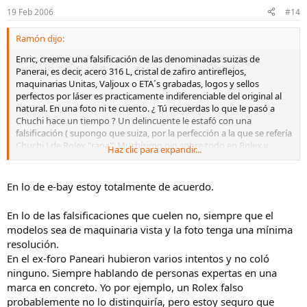
19 Feb 2006
#14
Ramón dijo:
Enric, creeme una falsificación de las denominadas suizas de
Panerai, es decir, acero 316 L, cristal de zafiro antireflejos,
maquinarias Unitas, Valjoux o ETA´s grabadas, logos y sellos
perfectos por láser es practicamente indiferenciable del original al
natural. En una foto ni te cuento. ¿ Tú recuerdas lo que le pasó a
Chuchi hace un tiempo ? Un delincuente le estafó con una
falsificación ( supongo que suiza, por la perfección a la que se refería
Chuchi ) de Rolex "rana". Muchísimo ojo sobre todo en Rolex y
Haz clic para expandir...
Panerai. Aunque existen excelentes falsificaciones en casi todas las
grandes marcas, los delincuentes se suelen centrar
fundamentalmente en estas dos por su facilidad de " salida ". En
En lo de e-bay estoy totalmente de acuerdo.
cuanto a ebay vuelvo a repetir: Es un auténtico acto de fe y una
temeridad comprar este tipo de artículos en ebay. Ebay ni REUNE ni
En lo de las falsificaciones que cuelen no, siempre que el
DA unas mínimas garantias necesarias.
modelos sea de maquinaria vista y la foto tenga una mínima
resolución.
En el ex-foro Paneari hubieron varios intentos y no coló
ninguno. Siempre hablando de personas expertas en una
marca en concreto. Yo por ejemplo, un Rolex falso
probablemente no lo distinguiría, pero estoy seguro que