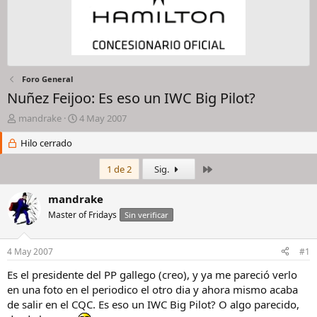
Foro General
Nuñez Feijoo: Es eso un IWC Big Pilot?
I
F
mandrake
4 May 2007
n
e
i
Hilo cerrado
c
c
h
i
a
Último
1 de 2
Sig.
a
d
d
e
mandrake
o
i
Master of Fridays
Sin verificar
r
n
d
i
e
c
4 May 2007
#1
l
i
h
o
Es el presidente del PP gallego (creo), y ya me pareció verlo
i
en una foto en el periodico el otro dia y ahora mismo acaba
l
de salir en el CQC. Es eso un IWC Big Pilot? O algo parecido,
o