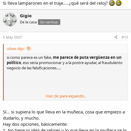
Si lleva lamparones en el traje.....¿qué será del reloj?
Gigio
De la casa
Sin verificar
5 May 2007
#15
ulises dijo:
si como parece es un fake,
me parece de puta vergüenza en un
político
, eso seria promocionar y a la postre ayudar, al fraudulento
negocio de las falsificaciones.....
Haz clic para expandir...
salu2.
Sí... si supiera lo que lleva en la muñeca, cosa que empiezo a
dudarlo, y mucho.
Hay dos opciones, básicamente:
1. No tiene ni idea de relojes y lo que lleva en la muñeca se lo