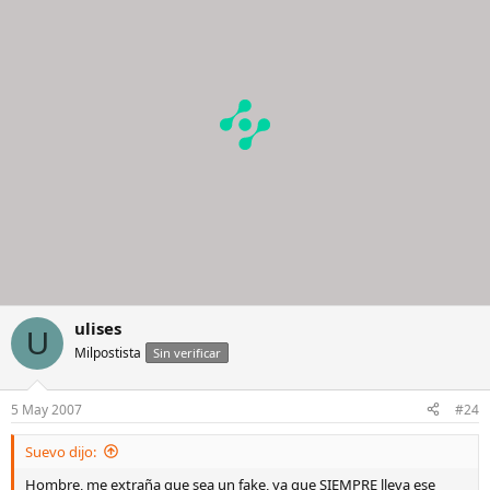
ulises
U
Milpostista
Sin verificar
5 May 2007
#24
Suevo dijo:
Hombre, me extraña que sea un fake, ya que SIEMPRE lleva ese