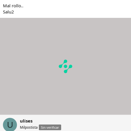
Mal rollo..
Salu2
ulises
U
Milpostista
Sin verificar