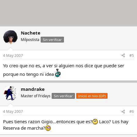
Nachete
Milpostista
Sin verificar
4 May 2007
#5
Yo creo que no es, a ver si alguien nos dice que puede ser
porque no tengo ni idea
mandrake
Master of Fridays
Sin verificar
Inició el hilo (OP)
4 May 2007
#6
Pues tienes razon Gigio...entonces que es?
Laco? Los hay
Reserva de marcha?