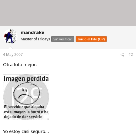
mandrake
Master of Fridays
Sin verificar
Inició el hilo (OP)
4 May 2007
#2
Otra foto mejor:
Yo estoy casi seguro...