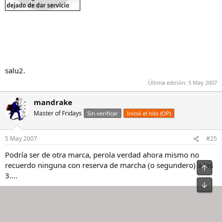
salu2.
Última edición:
5 May 2007
mandrake
Master of Fridays
Sin verificar
Inició el hilo (OP)
5 May 2007
#25
Podría ser de otra marca, perola verdad ahora mismo no
recuerdo ninguna con reserva de marcha (o segundero) a las
Arrib
3....
Pie