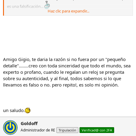
es una falsificación...
Haz clic para expandir...
Me inclino por la primera opción, máxime cuando ese reloj lo está
llevando con un traje
No me imagino a un político que entienda de relojes, y con una
economía desahogada (Zaplana, por ejemplo), llevando una
falsificación comprada por él mismo y que, además, no vaya acorde
con la ropa que lleva, sobre todo si es ropa de vestir... más allá de
que ésto último, como casi todo, sea una cuestión personal, de
gustos, opiniones, etc, etc...
Amigo Gigio, te daria la razón si no fuera por un "pequeño
detalle"........creo con toda sinceridad que todo el mundo, sea
A falta de más datos, la única conclusión firme que se puede sacar
experto o profano, cuando le regalan un reloj se pregunta
es que eso que lleva en la muñeca NO es un BP de IWC.
sobre su autenticidad, y al final, todos sabemos si lo que
Un saludo.
llevamos es falso o no. pero repito!, es solo mi opinión.
un saludo.
Goldoff
Administrador de RE
Tripulación
Verificad@ con 2FA