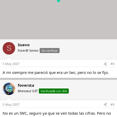
Suevo
S
Forer@ Senior
Sin verificar
5 May 2007
#8
A mi siempre me pareció que era un Iwc, pero no lo se fijo.
foversta
Monsieur EdT
Verificad@ con 2FA
5 May 2007
#9
No es un IWC, seguro ya que se ven todas las cifras. Pero no