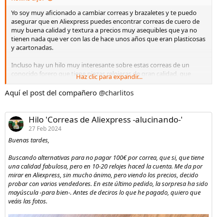
:
Yo soy muy aficionado a cambiar correas y brazaletes y te puedo
asegurar que en Aliexpress puedes encontrar correas de cuero de
muy buena calidad y textura a precios muy asequibles que ya no
tienen nada que ver con las de hace unos años que eran plasticosas
y acartonadas.
Incluso hay un hilo muy interesante sobre estas correas de un
conocido forero que tiene piezas relojeras de gran calidad, que
Haz clic para expandir...
ahora no consigo encontrar ni recordar su nick y que habla de las
correas de cuero con una buena relación calidad-precio que se
Aquí el post del compañero
@charlitos
pueden encontrar actualmente en Aliexpress.
Hilo 'Correas de Aliexpress -alucinando-'
27 Feb 2024
Buenas tardes,
Buscando alternativas para no pagar 100€ por correa, que si, que tiene
una calidad fabulosa, pero en 10-20 relojes haced la cuenta. Me da por
mirar en Aliexpress, sin mucho ánimo, pero viendo los precios, decido
probar con varios vendedores. En este último pedido, la sorpresa ha sido
mayúscula -para bien-. Antes de deciros lo que he pagado, quiero que
veáis las fotos.