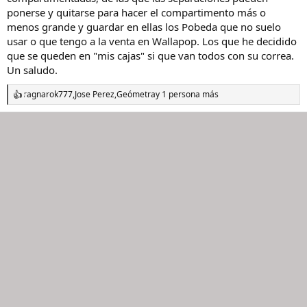
ponerse y quitarse para hacer el compartimento más o
menos grande y guardar en ellas los Pobeda que no suelo
usar o que tengo a la venta en Wallapop. Los que he decidido
que se queden en "mis cajas" si que van todos con su correa.
Un saludo.
ragnarok777
,
Jose Perez
,
Geómetra
y 1 persona más
R
e
a
c
c
i
o
n
e
s
: