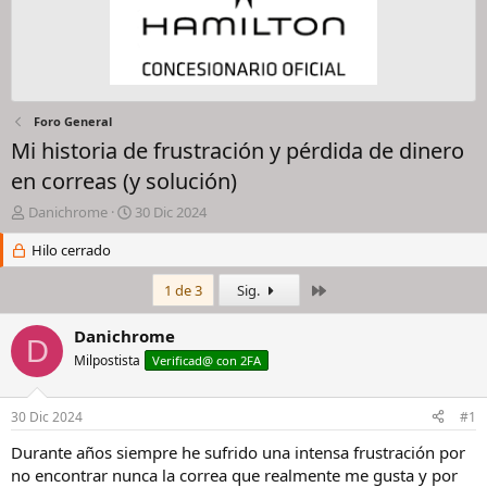
Foro General
Mi historia de frustración y pérdida de dinero
en correas (y solución)
I
F
Danichrome
30 Dic 2024
n
e
i
Hilo cerrado
c
c
h
i
a
Último
1 de 3
Sig.
a
d
d
e
Danichrome
D
o
i
Milpostista
Verificad@ con 2FA
r
n
d
i
e
c
30 Dic 2024
#1
l
i
h
o
Durante años siempre he sufrido una intensa frustración por
i
no encontrar nunca la correa que realmente me gusta y por
l