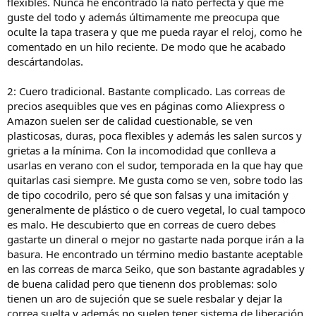
flexibles. Nunca he encontrado la nato perfecta y que me
guste del todo y además últimamente me preocupa que
oculte la tapa trasera y que me pueda rayar el reloj, como he
comentado en un hilo reciente. De modo que he acabado
descártandolas.
2: Cuero tradicional. Bastante complicado. Las correas de
precios asequibles que ves en páginas como Aliexpress o
Amazon suelen ser de calidad cuestionable, se ven
plasticosas, duras, poca flexibles y además les salen surcos y
grietas a la mínima. Con la incomodidad que conlleva a
usarlas en verano con el sudor, temporada en la que hay que
quitarlas casi siempre. Me gusta como se ven, sobre todo las
de tipo cocodrilo, pero sé que son falsas y una imitación y
generalmente de plástico o de cuero vegetal, lo cual tampoco
es malo. He descubierto que en correas de cuero debes
gastarte un dineral o mejor no gastarte nada porque irán a la
basura. He encontrado un término medio bastante aceptable
en las correas de marca Seiko, que son bastante agradables y
de buena calidad pero que tienenn dos problemas: solo
tienen un aro de sujeción que se suele resbalar y dejar la
correa suelta y además no suelen tener sistema de liberación