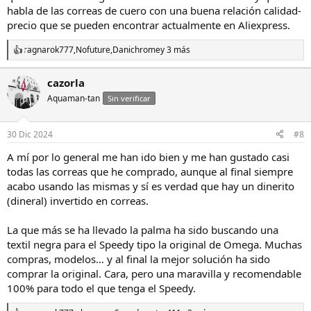
habla de las correas de cuero con una buena relación calidad-
precio que se pueden encontrar actualmente en Aliexpress.
ragnarok777
,
Nofuture
,
Danichrome
y 3 más
R
e
a
cazorla
c
Aquaman-tan
c
Sin verificar
i
o
n
30 Dic 2024
#8
e
s
A mí por lo general me han ido bien y me han gustado casi
:
todas las correas que he comprado, aunque al final siempre
acabo usando las mismas y sí es verdad que hay un dinerito
(dineral) invertido en correas.
La que más se ha llevado la palma ha sido buscando una
textil negra para el Speedy tipo la original de Omega. Muchas
compras, modelos… y al final la mejor solución ha sido
comprar la original. Cara, pero una maravilla y recomendable
100% para todo el que tenga el Speedy.