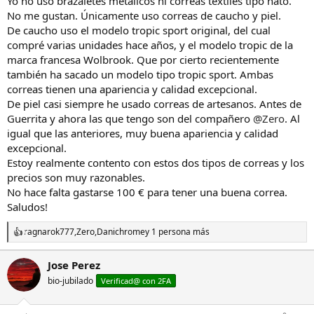
Yo no uso brazaletes metálicos ni correas textiles tipo nato.
No me gustan. Únicamente uso correas de caucho y piel.
De caucho uso el modelo tropic sport original, del cual
compré varias unidades hace años, y el modelo tropic de la
marca francesa Wolbrook. Que por cierto recientemente
también ha sacado un modelo tipo tropic sport. Ambas
correas tienen una apariencia y calidad excepcional.
De piel casi siempre he usado correas de artesanos. Antes de
Guerrita y ahora las que tengo son del compañero
@Zero
. Al
igual que las anteriores, muy buena apariencia y calidad
excepcional.
Estoy realmente contento con estos dos tipos de correas y los
precios son muy razonables.
No hace falta gastarse 100 € para tener una buena correa.
Saludos!
ragnarok777
,
Zero
,
Danichrome
y 1 persona más
R
e
a
Jose Perez
c
bio-jubilado
c
Verificad@ con 2FA
i
o