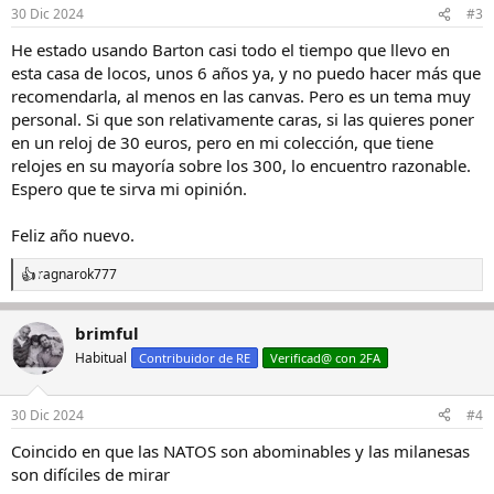
30 Dic 2024
#3
He estado usando Barton casi todo el tiempo que llevo en
esta casa de locos, unos 6 años ya, y no puedo hacer más que
recomendarla, al menos en las canvas. Pero es un tema muy
personal. Si que son relativamente caras, si las quieres poner
en un reloj de 30 euros, pero en mi colección, que tiene
relojes en su mayoría sobre los 300, lo encuentro razonable.
Espero que te sirva mi opinión.
Feliz año nuevo.
ragnarok777
R
e
a
brimful
c
c
Habitual
Contribuidor de RE
Verificad@ con 2FA
i
o
n
30 Dic 2024
#4
e
s
Coincido en que las NATOS son abominables y las milanesas
:
son difíciles de mirar