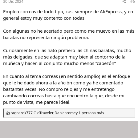
n
30 Dic 2024
#6
e
s
Empleo correas de todo tipo, casi siempre de AliExpress, y en
:
general estoy muy contento con todas.
Con algunas no he acertado pero como me muevo en las más
baratas no representa ningún problema.
Curiosamente en las nato prefiero las chinas baratas, mucho
más delgadas, que se adaptan muy bien al contorno de la
muñeca y hacen al conjunto mucho menos “cabezón”
En cuanto al tema correas (en sentido amplio) es el enfoque
que le he dado ahora a la afición como ya he comentado
bastantes veces. No compro relojes y me entretengo
cambiando correas hasta que encuentro la que, desde mi
punto de vista, me parece ideal.
ragnarok777
,
OldTraveler
,
Danichrome
y 1 persona más
R
e
a
c
c