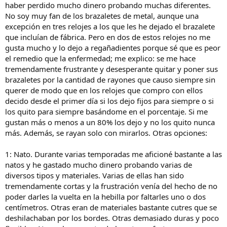
haber perdido mucho dinero probando muchas diferentes.
o
No soy muy fan de los brazaletes de metal, aunque una
excepción en tres relojes a los que les he dejado el brazalete
que incluían de fábrica. Pero en dos de estos relojes no me
gusta mucho y lo dejo a regañadientes porque sé que es peor
el remedio que la enfermedad; me explico: se me hace
tremendamente frustrante y desesperante quitar y poner sus
brazaletes por la cantidad de rayones que causo siempre sin
querer de modo que en los relojes que compro con ellos
decido desde el primer día si los dejo fijos para siempre o si
los quito para siempre basándome en el porcentaje. Si me
gustan más o menos a un 80% los dejo y no los quito nunca
más. Además, se rayan solo con mirarlos. Otras opciones:
1: Nato. Durante varias temporadas me aficioné bastante a las
natos y he gastado mucho dinero probando varias de
diversos tipos y materiales. Varias de ellas han sido
tremendamente cortas y la frustración venía del hecho de no
poder darles la vuelta en la hebilla por faltarles uno o dos
centímetros. Otras eran de materiales bastante cutres que se
deshilachaban por los bordes. Otras demasiado duras y poco