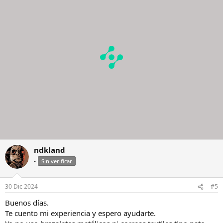
i
o
n
e
s
:
ndkland
-
Sin verificar
30 Dic 2024
#5
Buenos días.
Te cuento mi experiencia y espero ayudarte.