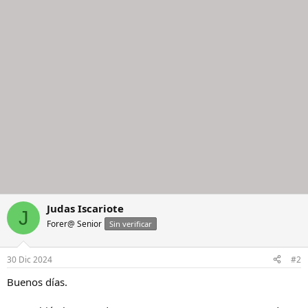
i
o
n
e
s
:
Judas Iscariote
J
Forer@ Senior
Sin verificar
30 Dic 2024
#2
Buenos días.