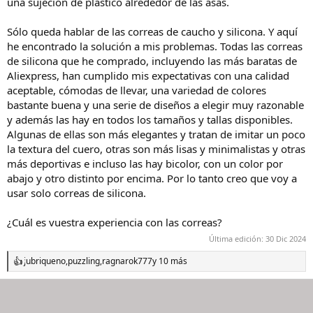
una sujeción de plástico alrededor de las asas.
Sólo queda hablar de las correas de caucho y silicona. Y aquí
he encontrado la solución a mis problemas. Todas las correas
de silicona que he comprado, incluyendo las más baratas de
Aliexpress, han cumplido mis expectativas con una calidad
aceptable, cómodas de llevar, una variedad de colores
bastante buena y una serie de diseños a elegir muy razonable
y además las hay en todos los tamaños y tallas disponibles.
Algunas de ellas son más elegantes y tratan de imitar un poco
la textura del cuero, otras son más lisas y minimalistas y otras
más deportivas e incluso las hay bicolor, con un color por
abajo y otro distinto por encima. Por lo tanto creo que voy a
usar solo correas de silicona.
¿Cuál es vuestra experiencia con las correas?
Última edición:
30 Dic 2024
jubriqueno
,
puzzling
,
ragnarok777
y 10 más
R
e
a
c
c