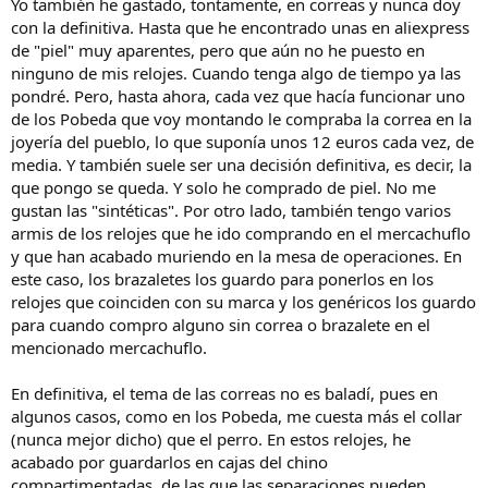
Yo también he gastado, tontamente, en correas y nunca doy
con la definitiva. Hasta que he encontrado unas en aliexpress
de "piel" muy aparentes, pero que aún no he puesto en
ninguno de mis relojes. Cuando tenga algo de tiempo ya las
pondré. Pero, hasta ahora, cada vez que hacía funcionar uno
de los Pobeda que voy montando le compraba la correa en la
joyería del pueblo, lo que suponía unos 12 euros cada vez, de
media. Y también suele ser una decisión definitiva, es decir, la
que pongo se queda. Y solo he comprado de piel. No me
gustan las "sintéticas". Por otro lado, también tengo varios
armis de los relojes que he ido comprando en el mercachuflo
y que han acabado muriendo en la mesa de operaciones. En
este caso, los brazaletes los guardo para ponerlos en los
relojes que coinciden con su marca y los genéricos los guardo
para cuando compro alguno sin correa o brazalete en el
mencionado mercachuflo.
En definitiva, el tema de las correas no es baladí, pues en
algunos casos, como en los Pobeda, me cuesta más el collar
(nunca mejor dicho) que el perro. En estos relojes, he
acabado por guardarlos en cajas del chino
compartimentadas, de las que las separaciones pueden