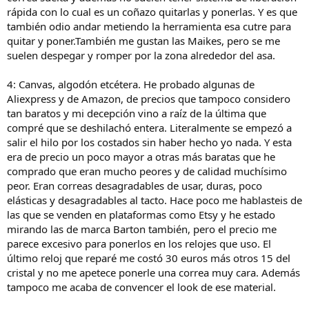
rápida con lo cual es un coñazo quitarlas y ponerlas. Y es que
también odio andar metiendo la herramienta esa cutre para
quitar y poner.También me gustan las Maikes, pero se me
suelen despegar y romper por la zona alrededor del asa.
4: Canvas, algodón etcétera. He probado algunas de
Aliexpress y de Amazon, de precios que tampoco considero
tan baratos y mi decepción vino a raíz de la última que
compré que se deshilachó entera. Literalmente se empezó a
salir el hilo por los costados sin haber hecho yo nada. Y esta
era de precio un poco mayor a otras más baratas que he
comprado que eran mucho peores y de calidad muchísimo
peor. Eran correas desagradables de usar, duras, poco
elásticas y desagradables al tacto. Hace poco me hablasteis de
las que se venden en plataformas como Etsy y he estado
mirando las de marca Barton también, pero el precio me
parece excesivo para ponerlos en los relojes que uso. El
último reloj que reparé me costó 30 euros más otros 15 del
cristal y no me apetece ponerle una correa muy cara. Además
tampoco me acaba de convencer el look de ese material.