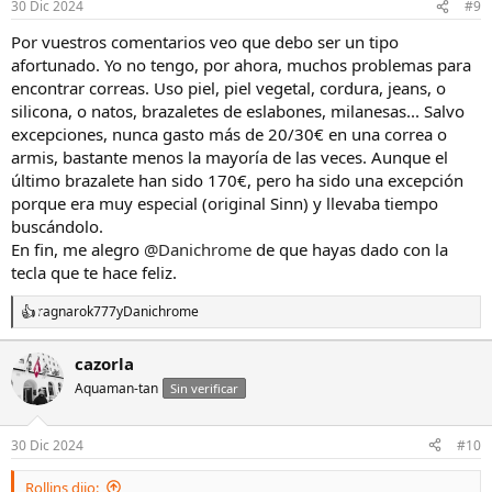
30 Dic 2024
#9
Por vuestros comentarios veo que debo ser un tipo
afortunado. Yo no tengo, por ahora, muchos problemas para
encontrar correas. Uso piel, piel vegetal, cordura, jeans, o
silicona, o natos, brazaletes de eslabones, milanesas... Salvo
excepciones, nunca gasto más de 20/30€ en una correa o
armis, bastante menos la mayoría de las veces. Aunque el
último brazalete han sido 170€, pero ha sido una excepción
porque era muy especial (original Sinn) y llevaba tiempo
buscándolo.
En fin, me alegro
@Danichrome
de que hayas dado con la
tecla que te hace feliz.
ragnarok777
y
Danichrome
R
e
a
cazorla
c
Aquaman-tan
c
Sin verificar
i
o
n
30 Dic 2024
#10
e
s
Rollins dijo: