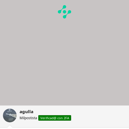
agulla
Milpostista
Verificad@ con 2FA