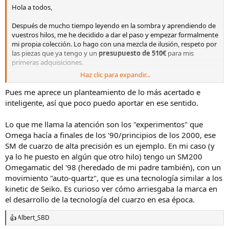
Hola a todos,
Después de mucho tiempo leyendo en la sombra y aprendiendo de
vuestros hilos, me he decidido a dar el paso y empezar formalmente
mi propia colección. Lo hago con una mezcla de ilusión, respeto por
las piezas que ya tengo y un
presupuesto de 510€
para mis
primeras adquisiciones.
Haz clic para expandir...
Antes de hablar de las compras, quería compartir la base de mi caja,
que son tres piezas que me ha cedido mi padre y que tienen un
Pues me aprece un planteamiento de lo más acertado e
valor sentimental incalculable para mí:
inteligente, así que poco puedo aportar en ese sentido.
1. Seiko Quartz Chronograph
Lo que me llama la atención son los "experimentos" que
Ver el archivos adjunto 3474698
Omega hacía a finales de los '90/principios de los 2000, ese
Ficha técnica:
Un cronógrafo clásico de cuarzo con una estética muy
SM de cuarzo de alta precisión es un ejemplo. En mi caso (y
de los 90. Caja dorada, números romanos y dial blanco con
subesferas dispuestas de forma muy equilibrada. Es un reloj que
ya lo he puesto en algún que otro hilo) tengo un SM200
destila una elegancia "retro" muy interesante.
Omegamatic del '98 (heredado de mi padre también), con un
movimiento "auto-quartz", que es una tecnología similar a los
Estado:
Correctamente conservado, con una correa de piel marrón
kinetic de Seiko. Es curioso ver cómo arriesgaba la marca en
que le sienta de maravilla.
el desarrollo de la tecnología del cuarzo en esa época.
2. Seiko 5 Quartz
Albert_SBD
Ver el archivos adjunto 3474699
R
Ficha técnica: Todo un "daily watch". Un diseño limpio, caja de acero
e