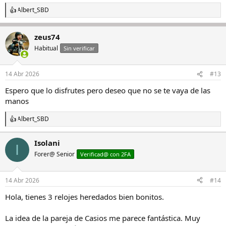
Albert_SBD
R
e
a
zeus74
c
c
Habitual
Sin verificar
i
o
n
14 Abr 2026
#13
e
s
Espero que lo disfrutes pero deseo que no se te vaya de las
:
manos
Albert_SBD
R
e
a
Isolani
I
c
Forer@ Senior
c
Verificad@ con 2FA
i
o
n
14 Abr 2026
#14
e
s
Hola, tienes 3 relojes heredados bien bonitos.
:
La idea de la pareja de Casios me parece fantástica. Muy