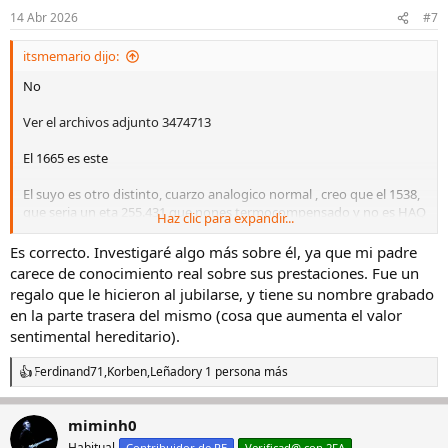
14 Abr 2026
#7
itsmemario dijo:
No
Ver el archivos adjunto 3474713
El 1665 es este
El suyo es otro distinto, cuarzo analogico normal , creo que el 1538,
que seria un eta 255.431 que nones termocompensado y no es HAQ
Haz clic para expandir...
por lo q tampoco es correcto lo de que es de alta precisión
Es correcto. Investigaré algo más sobre él, ya que mi padre
carece de conocimiento real sobre sus prestaciones. Fue un
regalo que le hicieron al jubilarse, y tiene su nombre grabado
en la parte trasera del mismo (cosa que aumenta el valor
sentimental hereditario).
Ferdinand71
,
Korben
,
Leñador
y 1 persona más
R
e
a
miminh0
c
c
Habitual
Contribuidor de RE
Verificad@ con 2FA