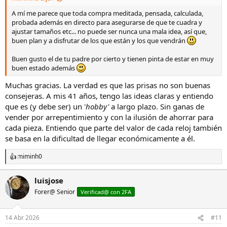
A mí me parece que toda compra meditada, pensada, calculada,
probada además en directo para asegurarse de que te cuadra y
ajustar tamaños etc... no puede ser nunca una mala idea, así que,
buen plan y a disfrutar de los que están y los que vendrán
Buen gusto el de tu padre por cierto y tienen pinta de estar en muy
buen estado además
Muchas gracias. La verdad es que las prisas no son buenas
consejeras. A mis 41 años, tengo las ideas claras y entiendo
que es (y debe ser) un '
hobby'
a largo plazo. Sin ganas de
vender por arrepentimiento y con la ilusión de ahorrar para
cada pieza. Entiendo que parte del valor de cada reloj también
se basa en la dificultad de llegar económicamente a él.
miminh0
R
e
a
luisjose
c
Forer@ Senior
c
Verificad@ con 2FA
i
o
n
14 Abr 2026
#11
e