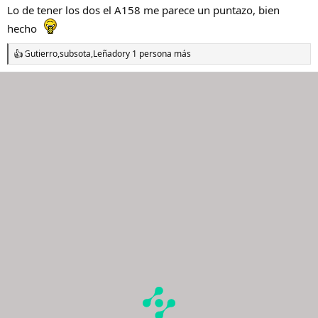
s
Lo de tener los dos el A158 me parece un puntazo, bien
:
hecho
Gutierro
,
subsota
,
Leñador
y 1 persona más
R
e
a
c
c
i
o
n
e
s
: