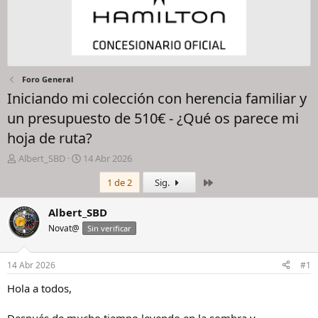
Foro General
Iniciando mi colección con herencia familiar y
un presupuesto de 510€ - ¿Qué os parece mi
hoja de ruta?
I
F
Albert_SBD
14 Abr 2026
n
e
Último
1 de 2
Sig.
i
c
c
h
i
a
Albert_SBD
a
d
Novat@
Sin verificar
d
e
o
i
r
n
14 Abr 2026
#1
d
i
e
c
Hola a todos,
l
i
h
o
Después de mucho tiempo leyendo en la sombra y