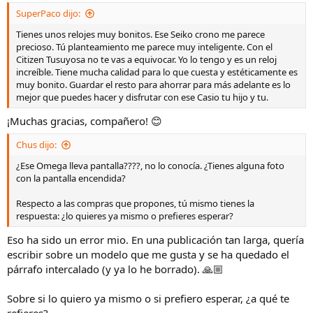
decidido comprar dos
Casio A158WEA-1
. Quiero que tengamos el
mismo reloj; me hace mucha ilusión compartir esa conexión con él.
SuperPaco dijo:
Ver el archivos adjunto 3474702
Tienes unos relojes muy bonitos. Ese Seiko crono me parece
Tras esta compra (unos 40€ por cada uno), me quedan 470€ en la
precioso. Tú planteamiento me parece muy inteligente. Con el
hucha (el de mi hijo sale del presupuesto familiar).
Citizen Tusuyosa no te vas a equivocar. Yo lo tengo y es un reloj
increíble. Tiene mucha calidad para lo que cuesta y estéticamente es
Mi plan es el siguiente:
muy bonito. Guardar el resto para ahorrar para más adelante es lo
mejor que puedes hacer y disfrutar con ese Casio tu hijo y tu.
Citizen Tsuyosa Tiffany (Nuevo):
Lo tengo localizado por 270€.
Me encanta ese dial azul cielo y el brazalete integrado.
¡Muchas gracias, compañero! 😊
Ver el archivos adjunto 3474704
El remanente (200€):
Mi idea es dejar estos 200€ en la caja para seguir
Chus dijo:
ahorrando. Mi próximo objetivo es algo más formal, quizás un
Orient Bambino Sun and Moon
en negro, o alguna alternativa de
¿Ese Omega lleva pantalla????, no lo conocía. ¿Tienes alguna foto
vestir con fase lunar que ronde ese precio.
con la pantalla encendida?
Mis dudas para los expertos:
Respecto a las compras que propones, tú mismo tienes la
¿Cómo veis la propuesta? ¿Es el Tsuyosa Tiffany la mejor opción o
respuesta: ¿lo quieres ya mismo o prefieres esperar?
creéis que por un presupuesto algo mayor (aprovechando parte de
Eso ha sido un error mio. En una publicación tan larga, quería
esos 200€ que sobran) debería mirar algo que realmente dé un salto
de calidad importante?
escribir sobre un modelo que me gusta y se ha quedado el
párrafo intercalado (y ya lo he borrado). 🙏🏼
¿Alguna alternativa al Bambino Sun and Moon que debería tener en
el radar para completar la colección?
Sobre si lo quiero ya mismo o si prefiero esperar, ¿a qué te
refieres?