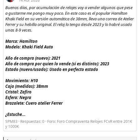
14 Abr 2026
Buenos días, por acumulación de relojes voy a vender algunos que pese
a gustarme me pongo muy poco. En este caso es el popular Hamilton
Khaki Field en su versión automática de 38mm, lleva una correa de Atelier
Ferrer y su hebilla original. El reloj lo tengo desde 2023 y lo habré usado
unas 8-9 veces.
Marca: Hamilton
Modelo: Khaki Field Auto
Año de compra (nuevo): 2021
Año de compra por quien lo vende (si es distinto): 2023
Estado (nuevo/usado): Usado en perfecto estado
Movimiento: H10
Caja (medidas): 38mm
Cristal: Zafiro
Esfera: Negra
Brazalete: Cuero atelier Ferrer
¿Estuche...
SPM83
Respuestas: 0
Foro:
Foro Compraventa Relojes FCvR entre 201€
y 1000€