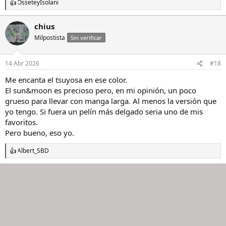
Ossete
y
Isolani
R
e
a
chius
c
Milpostista
c
Sin verificar
i
o
n
14 Abr 2026
#18
e
s
Me encanta el tsuyosa en ese color.
:
El sun&moon es precioso pero, en mi opinión, un poco
grueso para llevar con manga larga. Al menos la versión que
yo tengo. Si fuera un pelín más delgado seria uno de mis
favoritos.
Pero bueno, eso yo.
Albert_SBD
R
e
a
c
c
i
o
n
e