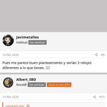
Javimetalles
Habitual
Sin verificar
14 Abr 2026
#9
Pues me parece buen planteamiento y serían 3 relojes
diferentes a lo que tienes. 👍🏻
Albert_SBD
Novat@
Sin verificar
Inició el hilo (OP)
14 Abr 2026
#10
miminh0 dijo: