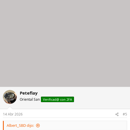
Peteflay
Oriental San
Verificad@ con 2FA
14 Abr 2026
#5
Albert_SBD dijo: