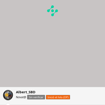
Albert_SBD
Novat@
Sin verificar
Inició el hilo (OP)