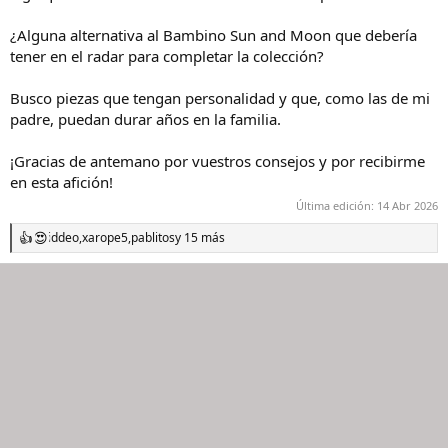
¿Alguna alternativa al Bambino Sun and Moon que debería
tener en el radar para completar la colección?
Busco piezas que tengan personalidad y que, como las de mi
padre, puedan durar años en la familia.
¡Gracias de antemano por vuestros consejos y por recibirme
en esta afición!
Última edición:
14 Abr 2026
iddeo
,
xarope5
,
pablitos
y 15 más
R
e
a
c
c
i
o
n
e
s
: