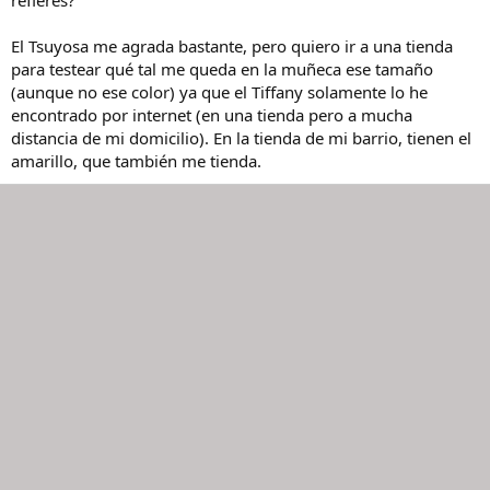
Busco piezas que tengan personalidad y que, como las de mi padre,
puedan durar años en la familia.
El Tsuyosa me agrada bastante, pero quiero ir a una tienda
¡Gracias de antemano por vuestros consejos y por recibirme en esta
para testear qué tal me queda en la muñeca ese tamaño
afición!
(aunque no ese color) ya que el Tiffany solamente lo he
encontrado por internet (en una tienda pero a mucha
distancia de mi domicilio). En la tienda de mi barrio, tienen el
amarillo, que también me tienda.