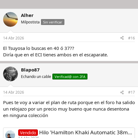
Alher
Milpostista
Sin verificar
14 Abr 2026
#16
El Tsuyosa lo buscas en 40 ó 37??
Diría que en el ECI tienes ambos en el escaparate.
Blapo87
Echando un cable
Verificad@ con 2FA
14 Abr 2026
#17
Pues te voy a variar el plan de ruta porque en el foro ha salido
un relojazo por un precio muy bueno que nunca desentona
en ninguna colección
Hilo 'Hamilton Khaki Automatic 38mm'
Vendido