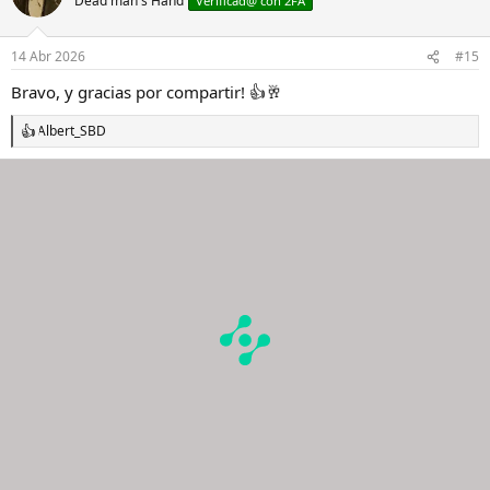
Dead man's Hand
Verificad@ con 2FA
14 Abr 2026
#15
Bravo, y gracias por compartir! 👍🥂
Albert_SBD
R
e
a
c
c
i
o
n
e
s
: