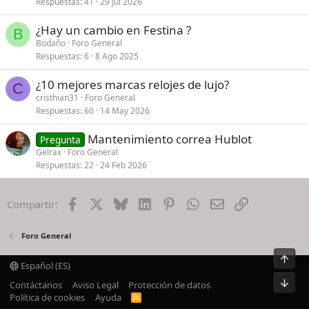
Respuestas
41
29 Jul 2026
¿Hay un cambio en Festina ?
B
Bodaño
Foro General
Respuestas
6
8 Ago 2025
¿10 mejores marcas relojes de lujo?
C
cristhian31
Foro General
Respuestas
60
14 May 2026
Mantenimiento correa Hublot
Pregunta
Gelrax
Foro General
Respuestas
22
24 Feb 2026
Facebook
X
Bluesky
LinkedIn
Pinterest
WhatsApp
Email
Enlace
Compartir:
Foro General
Arrib
Español (ES)
Pie
Contáctanos
Aviso Legal
Protección de datos
Política de cookies
Ayuda
R
S