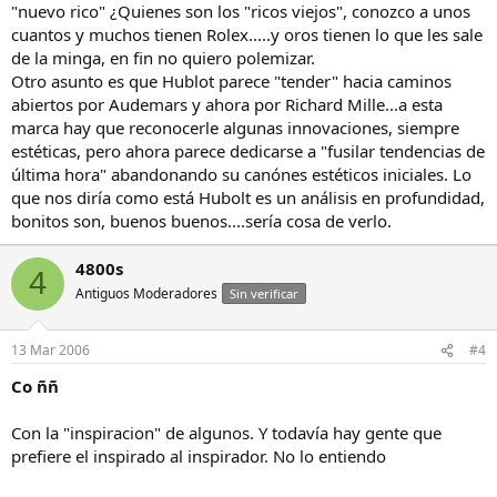
"nuevo rico" ¿Quienes son los "ricos viejos", conozco a unos
cuantos y muchos tienen Rolex.....y oros tienen lo que les sale
de la minga, en fin no quiero polemizar.
Otro asunto es que Hublot parece "tender" hacia caminos
abiertos por Audemars y ahora por Richard Mille...a esta
marca hay que reconocerle algunas innovaciones, siempre
estéticas, pero ahora parece dedicarse a "fusilar tendencias de
última hora" abandonando su canónes estéticos iniciales. Lo
que nos diría como está Hubolt es un análisis en profundidad,
bonitos son, buenos buenos....sería cosa de verlo.
4800s
4
Antiguos Moderadores
Sin verificar
13 Mar 2006
#4
Co ññ
Con la "inspiracion" de algunos. Y todavía hay gente que
prefiere el inspirado al inspirador. No lo entiendo