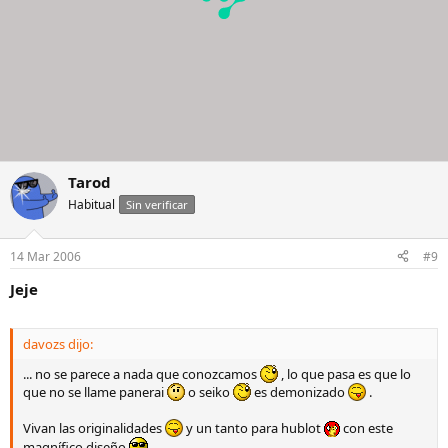
Tarod
Habitual
Sin verificar
14 Mar 2006
#9
Jeje
davozs dijo:
... no se parece a nada que conozcamos
, lo que pasa es que lo
que no se llame panerai
o seiko
es demonizado
.
Vivan las originalidades
y un tanto para hublot
con este
magnífico diseño