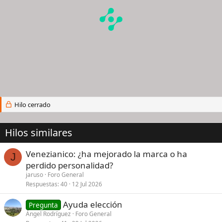
Hilo cerrado
Hilos similares
Venezianico: ¿ha mejorado la marca o ha
J
perdido personalidad?
jaruso
Foro General
Respuestas
40
12 Jul 2026
Ayuda elección
Pregunta
Ángel Rodríguez
Foro General