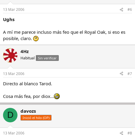
13 Mar 2006
#6
Ughs
A mí me parece incluso más feo que el Royal Oak, si eso es
posible, claro.
4Hz
Habitual
Sin verificar
13 Mar 2006
#7
Directo al blanco Tarod.
Cosa más fea, por diox...
davozs
D
Inició el hilo (OP)
13 Mar 2006
#8