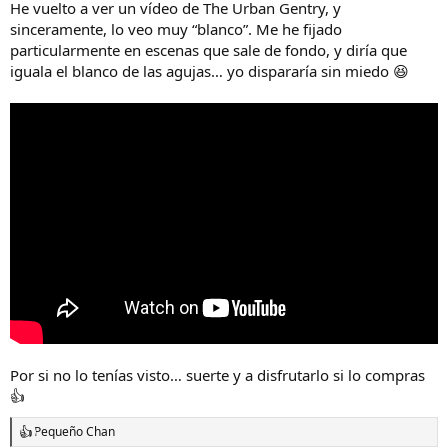
He vuelto a ver un vídeo de The Urban Gentry, y
sinceramente, lo veo muy “blanco”. Me he fijado
particularmente en escenas que sale de fondo, y diría que
iguala el blanco de las agujas… yo dispararía sin miedo 😆
Por si no lo tenías visto… suerte y a disfrutarlo si lo compras
👍
Pequeño Chan
R