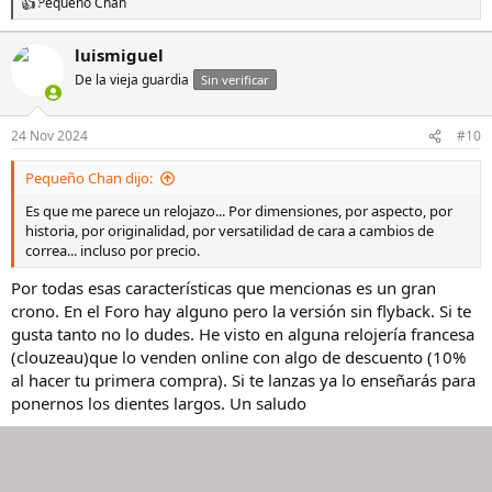
Pequeño Chan
R
e
a
luismiguel
c
De la vieja guardia
c
Sin verificar
i
o
n
24 Nov 2024
#10
e
s
Pequeño Chan dijo:
:
Es que me parece un relojazo... Por dimensiones, por aspecto, por
historia, por originalidad, por versatilidad de cara a cambios de
correa... incluso por precio.
Por todas esas características que mencionas es un gran
crono. En el Foro hay alguno pero la versión sin flyback. Si te
gusta tanto no lo dudes. He visto en alguna relojería francesa
(clouzeau)que lo venden online con algo de descuento (10%
al hacer tu primera compra). Si te lanzas ya lo enseñarás para
ponernos los dientes largos. Un saludo