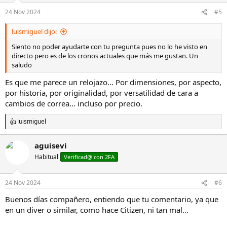
24 Nov 2024
#5
luismiguel dijo:
Siento no poder ayudarte con tu pregunta pues no lo he visto en
directo pero es de los cronos actuales que más me gustan. Un
saludo
Es que me parece un relojazo... Por dimensiones, por aspecto,
por historia, por originalidad, por versatilidad de cara a
cambios de correa... incluso por precio.
luismiguel
R
e
a
aguisevi
c
Habitual
c
Verificad@ con 2FA
i
o
n
24 Nov 2024
#6
e
s
Buenos días compañero, entiendo que tu comentario, ya que
:
en un diver o similar, como hace Citizen, ni tan mal…