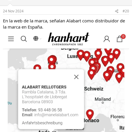
i
o
n
24 Nov 2024
#20
e
s
En la web de la marca, señalan Alabart como distribuidor de
:
la marca en España.