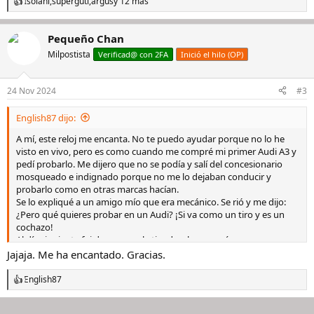
Isolani
,
superguti
,
argus
y 12 más
R
e
a
Pequeño Chan
c
c
Milpostista
Verificad@ con 2FA
Inició el hilo (OP)
i
o
n
24 Nov 2024
#3
e
s
English87 dijo:
:
A mí, este reloj me encanta. No te puedo ayudar porque no lo he
visto en vivo, pero es como cuando me compré mi primer Audi A3 y
pedí probarlo. Me dijero que no se podía y salí del concesionario
mosqueado e indignado porque no me lo dejaban conducir y
probarlo como en otras marcas hacían.
Se lo expliqué a un amigo mío que era mecánico. Se rió y me dijo:
¿Pero qué quieres probar en un Audi? ¡Si va como un tiro y es un
cochazo!
Al día siguiente fui de nuevo a la tienda y lo compré.
Jajaja. Me ha encantado. Gracias.
Creo que con este reloj se podría aplicar el cuento, amigo mío.
Un abrazo.
English87
R
e
a