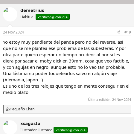
demetrius
Habitual
Verificad@ con 2FA
24 Nov 2024
#19
Yo estoy muy pendiente del panda pero no del reverse, así
que no se me plantea ese problema de las subesferas. Y por
otra parte quiero esperar un tiempo prudencial por si les
diera por sacar el moby dick en 39mm, cosa que veo factible,
y con agujas en negro, aunque esto no lo veo tan probable.
Una lástima no poder toquetearlos salvo en algún viaje
(Alemania, Japon…)
Es uno de los tres relojes que tengo en mente conseguir en el
medio plazo
Última edición:
24 Nov 2024
Pequeño Chan
R
e
a
xsagasta
c
Ilustrador ilustrado
c
Verificad@ con 2FA