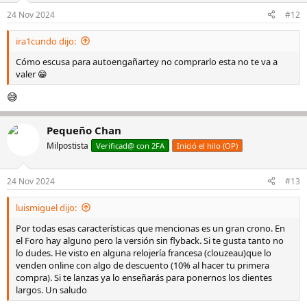
o
n
24 Nov 2024
#12
e
s
ira1cundo dijo:
:
Cómo escusa para autoengañartey no comprarlo esta no te va a
valer 😁
😅
Pequeño Chan
Milpostista
Verificad@ con 2FA
Inició el hilo (OP)
24 Nov 2024
#13
luismiguel dijo:
Por todas esas características que mencionas es un gran crono. En
el Foro hay alguno pero la versión sin flyback. Si te gusta tanto no
lo dudes. He visto en alguna relojería francesa (clouzeau)que lo
venden online con algo de descuento (10% al hacer tu primera
compra). Si te lanzas ya lo enseñarás para ponernos los dientes
largos. Un saludo