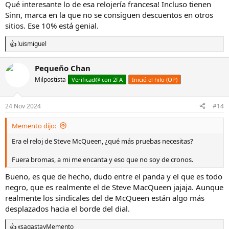
Qué interesante lo de esa relojería francesa! Incluso tienen
Sinn, marca en la que no se consiguen descuentos en otros
sitios. Ese 10% está genial.
luismiguel
R
e
a
Pequeño Chan
c
Milpostista
c
Verificad@ con 2FA
Inició el hilo (OP)
i
o
n
24 Nov 2024
#14
e
s
Memento dijo:
:
Era el reloj de Steve McQueen, ¿qué más pruebas necesitas?
Fuera bromas, a mi me encanta y eso que no soy de cronos.
Bueno, es que de hecho, dudo entre el panda y el que es todo
negro, que es realmente el de Steve MacQueen jajaja. Aunque
realmente los sindicales del de McQueen están algo más
desplazados hacia el borde del dial.
xsagasta
y
Memento