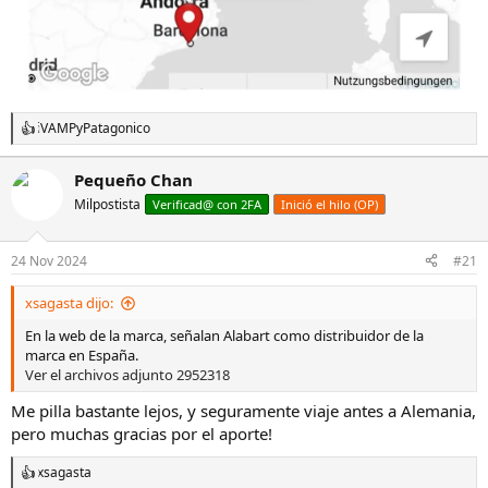
iVAMP
y
Patagonico
R
e
a
Pequeño Chan
c
Milpostista
c
Verificad@ con 2FA
Inició el hilo (OP)
i
o
n
24 Nov 2024
#21
e
s
xsagasta dijo:
:
En la web de la marca, señalan Alabart como distribuidor de la
marca en España.
Ver el archivos adjunto 2952318
Me pilla bastante lejos, y seguramente viaje antes a Alemania,
pero muchas gracias por el aporte!
xsagasta
R