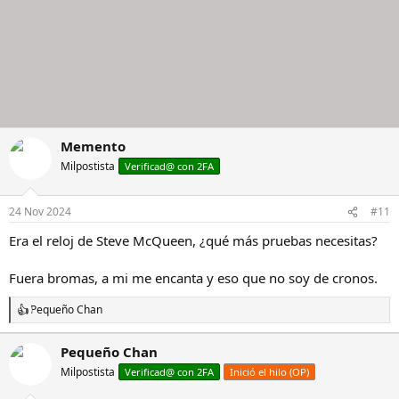
Memento
Milpostista
Verificad@ con 2FA
24 Nov 2024
#11
Era el reloj de Steve McQueen, ¿qué más pruebas necesitas?
Fuera bromas, a mi me encanta y eso que no soy de cronos.
Pequeño Chan
R
e
a
Pequeño Chan
c
Milpostista
c
Verificad@ con 2FA
Inició el hilo (OP)
i