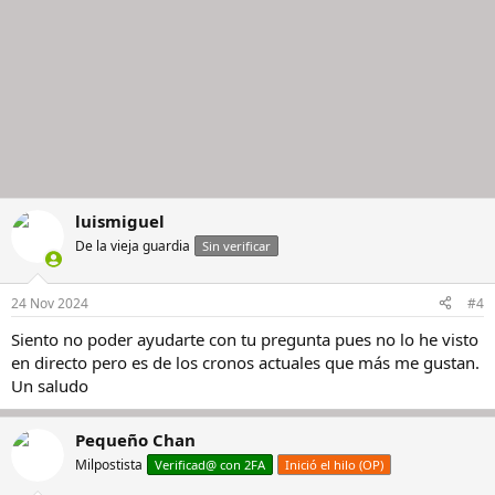
luismiguel
De la vieja guardia
Sin verificar
24 Nov 2024
#4
Siento no poder ayudarte con tu pregunta pues no lo he visto
en directo pero es de los cronos actuales que más me gustan.
Un saludo
Pequeño Chan
Milpostista
Verificad@ con 2FA
Inició el hilo (OP)