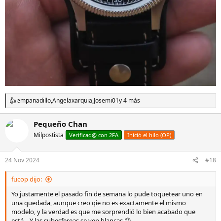
empanadillo
,
Angelaxarquia
,
Josemi01
y 4 más
R
e
a
Pequeño Chan
c
Milpostista
c
Verificad@ con 2FA
Inició el hilo (OP)
i
o
n
24 Nov 2024
#18
e
s
fucop dijo:
:
Yo justamente el pasado fin de semana lo pude toquetear uno en
una quedada, aunque creo qie no es exactamente el mismo
modelo, y la verdad es que me sorprendió lo bien acabado que
está... Y las subesfereas se ven blancas 😉