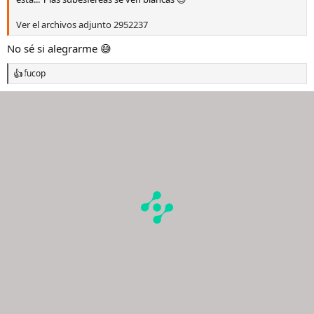
Ver el archivos adjunto 2952237
No sé si alegrarme 😅
fucop
R
e
a
c
c
i
o
n
e
s
: