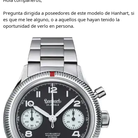
l
i
h
o
Pregunta dirigida a poseedores de este modelo de Hanhart, si
i
es que me lee alguno, o a aquellos que hayan tenido la
l
oportunidad de verlo en persona.
o