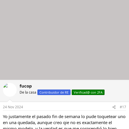
fucop
De la casa
Contribuidor de RE
Verificad@ con 2FA
24 Nov 2024
#17
Yo justamente el pasado fin de semana lo pude toquetear uno
en una quedada, aunque creo qie no es exactamente el
mismo modelo, y la verdad es que me sorprendió lo bien