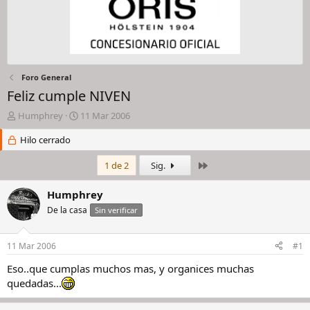
Foro General
Feliz cumple NIVEN
I
F
Humphrey
11 Mar 2006
n
e
i
Hilo cerrado
c
c
h
i
a
Último
1 de 2
Sig.
a
d
d
e
Humphrey
o
i
De la casa
Sin verificar
r
n
d
i
e
c
11 Mar 2006
#1
l
i
h
o
Eso..que cumplas muchos mas, y organices muchas
i
quedadas...
l
o