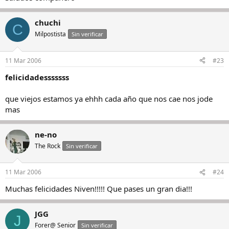
chuchi
C
Milpostista
Sin verificar
11 Mar 2006
#23
felicidadesssssss
que viejos estamos ya ehhh cada año que nos cae nos jode
mas
ne-no
The Rock
Sin verificar
11 Mar 2006
#24
Muchas felicidades Niven!!!!! Que pases un gran dia!!!
JGG
J
Forer@ Senior
Sin verificar