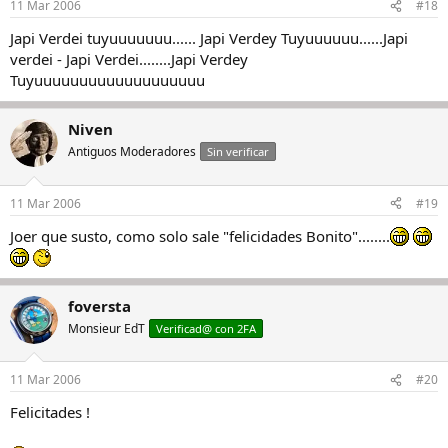
11 Mar 2006
#18
Japi Verdei tuyuuuuuuu...... Japi Verdey Tuyuuuuuu......Japi
verdei - Japi Verdei........Japi Verdey
Tuyuuuuuuuuuuuuuuuuuuu
Niven
Antiguos Moderadores
Sin verificar
11 Mar 2006
#19
Joer que susto, como solo sale "felicidades Bonito"........
foversta
Monsieur EdT
Verificad@ con 2FA
11 Mar 2006
#20
Felicitades !