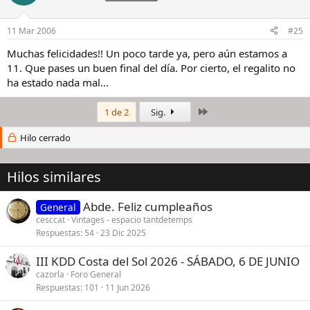
11 Mar 2006
#25
Muchas felicidades!! Un poco tarde ya, pero aún estamos a
11. Que pases un buen final del día. Por cierto, el regalito no
ha estado nada mal...
Último
1 de 2
Sig.
Hilo cerrado
Hilos similares
Abde. Feliz cumpleaños
General
cesccat
Vintages - espacio tantdetemps
Respuestas
54
23 Dic 2025
III KDD Costa del Sol 2026 - SÁBADO, 6 DE JUNIO
cazorla
Foro General
Respuestas
101
11 Jun 2026