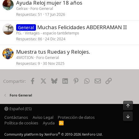
Ayuda Reloj mujer 18 años
Gelrax
Foro General
Respuestas
51
17 Jun 2026
Muchas Felicidades ABDERRAMAN II
General
P.G.
Vintages - espacio tantdetemps
Respuestas
86
24 Dic 2024
Muestra tus Ruedas y Relojes.
4MOTION
Foro General
Respuestas
9
30 Nov 2025
Facebook
X
Bluesky
LinkedIn
Pinterest
WhatsApp
Email
Enlace
Compartir:
Foro General
Arrib
Español (ES)
Pie
Contáctanos
Aviso Legal
Protección de datos
Política de cookies
Ayuda
R
S
S
®
Community platform by XenForo
© 2010-2026 XenForo Ltd.