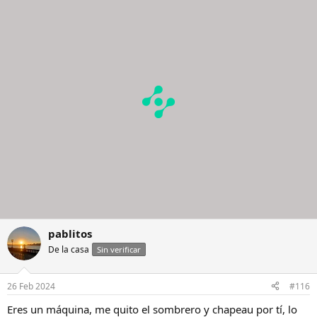
c
c
i
o
n
e
s
:
pablitos
De la casa
Sin verificar
26 Feb 2024
#116
Eres un máquina, me quito el sombrero y chapeau por tí, lo