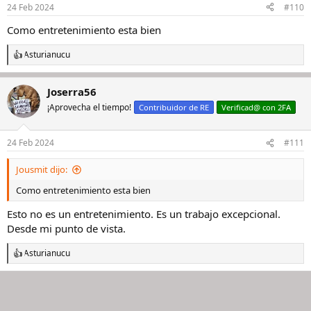
n
24 Feb 2024
#110
e
s
Como entretenimiento esta bien
:
Asturianucu
R
e
a
Joserra56
c
c
¡Aprovecha el tiempo!
Contribuidor de RE
Verificad@ con 2FA
i
o
n
24 Feb 2024
#111
e
s
Jousmit dijo:
:
Como entretenimiento esta bien
Esto no es un entretenimiento. Es un trabajo excepcional.
Desde mi punto de vista.
Asturianucu
R
e
a
c
c