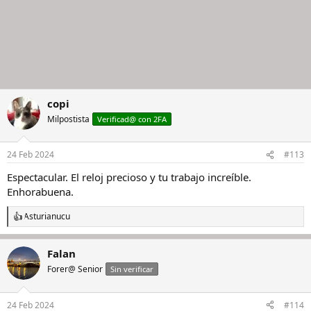
copi
Milpostista
Verificad@ con 2FA
24 Feb 2024
#113
Espectacular. El reloj precioso y tu trabajo increíble.
Enhorabuena.
Asturianucu
R
e
a
Falan
c
c
Forer@ Senior
Sin verificar
i
o
n
24 Feb 2024
#114
e