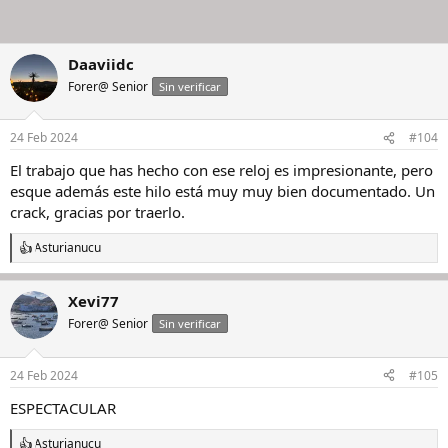
Daaviidc
Forer@ Senior
Sin verificar
24 Feb 2024
#104
El trabajo que has hecho con ese reloj es impresionante, pero
esque además este hilo está muy muy bien documentado. Un
crack, gracias por traerlo.
Asturianucu
R
e
a
Xevi77
c
c
Forer@ Senior
Sin verificar
i
o
n
24 Feb 2024
#105
e
s
ESPECTACULAR
:
Asturianucu