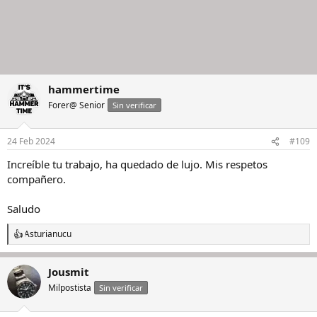
hammertime
Forer@ Senior
Sin verificar
24 Feb 2024
#109
Increíble tu trabajo, ha quedado de lujo. Mis respetos
compañero.
Saludo
Asturianucu
R
e
a
Jousmit
c
c
Milpostista
Sin verificar
i
o