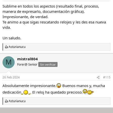
s
Sublime en todos los aspectos (resultado final, proceso,
:
manera de expresarlo, documentación gráfica).
Impresionante, de verdad.
Te animo a que sigas rescatando relojes y les des esa nueva
vida.
Un saludo.
Asturianucu
R
e
a
mistral804
M
c
Forer@ Senior
c
Sin verificar
i
o
n
26 Feb 2024
#115
e
s
Absolutamente impresionante.
Buenos manos y, mucha
:
dedicación
. El reloj ha quedado precioso.
Asturianucu
R
e
a