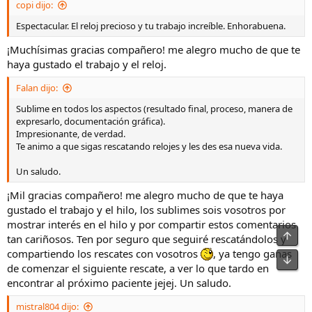
copi dijo:
información del reloj (honestamente, tampoco yo quise marear
:
mucho al hombre con ello dado el estado de la pieza y su ínfimo
Espectacular. El reloj precioso y tu trabajo increíble. Enhorabuena.
precio de venta) pues tenía curiosidad por saber qué referencia de
modelo era la de este Citizen, qué movimiento montaba, qué fecha
¡Muchísimas gracias compañero! me alegro mucho de que te
estimada de fabricación podría tener y, sobre todo, en qué estado
haya gustado el trabajo y el reloj.
estaban el resto de elementos que no se veían en las fotos. Y esto
último, aunque me lo podía imaginar a tenor del estado del
Falan dijo:
conjunto de componentes mostrados en las instantáneas, he de
decir, que hubo cosas que me sorprendieron bastante y que a
Sublime en todos los aspectos (resultado final, proceso, manera de
continuación pasaré a comentar.
expresarlo, documentación gráfica).
Impresionante, de verdad.
Cuando llegó, de lo primero que me percaté al tenerlo en la mano
Te animo a que sigas rescatando relojes y les des esa nueva vida.
fue, ¡cómo no!, de la cantidad de mugre que presentaba, por lo que
antes de seguir manipulándolo me puse unos guantes; la suciedad
Un saludo.
acumulada en los relojes cada vez me genera más aversión, sobre
¡Mil gracias compañero! me alegro mucho de que te haya
todo si hay tanta como en este caso.
gustado el trabajo y el hilo, los sublimes sois vosotros por
Una vez enfundadas las manos en látex pasé a la auscultación del
mostrar interés en el hilo y por compartir estos comentarios
paciente, previamente no parecía haber vida en el movimiento al
Arrib
tan cariñosos. Ten por seguro que seguiré rescatándolos y
agitarlo un poco, pero me llevé una agradable sorpresa al ver que
compartiendo los rescates con vosotros
, ya tengo ganas
actuando sobre la corona las manecillas se movían sin problemas y
Pie
de comenzar el siguiente rescate, a ver lo que tardo en
que además esto generaba cierto movimiento en la segundera
encontrar al próximo paciente jejej. Un saludo.
(cosa que también indicaba que el movimiento no disponía de
"hacking"), "¡Sí, todavía hay vida en este ciudadano!" pensé.
mistral804 dijo: