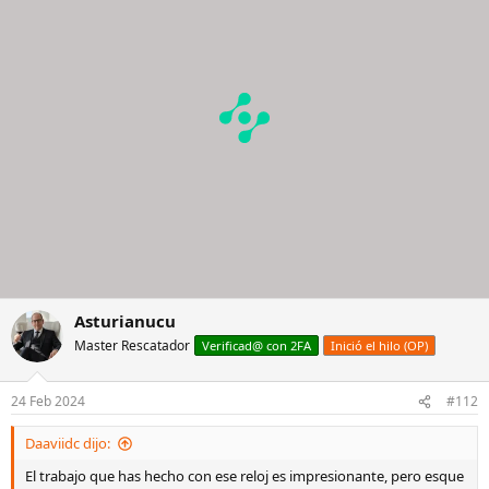
i
o
n
e
s
:
Asturianucu
Master Rescatador
Verificad@ con 2FA
Inició el hilo (OP)
24 Feb 2024
#112
Daaviidc dijo:
El trabajo que has hecho con ese reloj es impresionante, pero esque