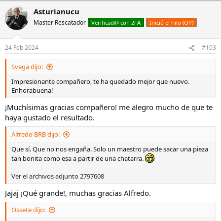
a
vuestras muestras de cariño a modo de comentarios hacia mis
Asturianucu
c
rescates.
c
Master Rescatador
Verificad@ con 2FA
Inició el hilo (OP)
i
De corazón, muchísimas gracias.
o
n
24 Feb 2024
#103
e
s
Svega dijo:
:
Impresionante compañero, te ha quedado mejor que nuevo.
Enhorabuena!
¡Muchísimas gracias compañero! me alegro mucho de que te
haya gustado el resultado.
Alfredo BRB dijo:
Que sí. Que no nos engaña. Solo un maestro puede sacar una pieza
tan bonita como esa a partir de una chatarra.
Ver el archivos adjunto 2797608
Jajaj ¡Qué grande!, muchas gracias Alfredo.
Ossete dijo: