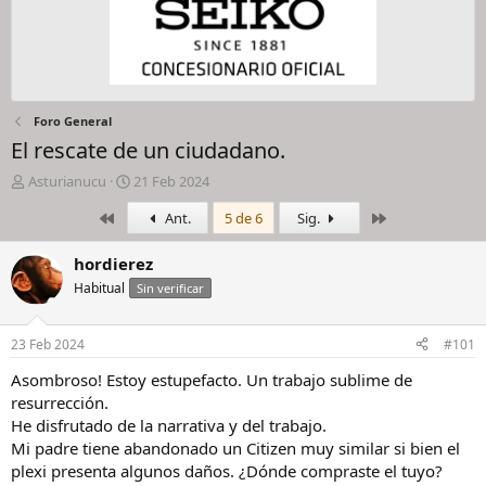
Foro General
El rescate de un ciudadano.
I
F
Asturianucu
21 Feb 2024
n
e
Primero
Último
Ant.
5 de 6
Sig.
i
c
c
h
i
a
hordierez
a
d
Habitual
Sin verificar
d
e
o
i
r
n
23 Feb 2024
#101
d
i
e
c
Asombroso! Estoy estupefacto. Un trabajo sublime de
l
i
resurrección.
h
o
He disfrutado de la narrativa y del trabajo.
i
Mi padre tiene abandonado un Citizen muy similar si bien el
l
plexi presenta algunos daños. ¿Dónde compraste el tuyo?
o