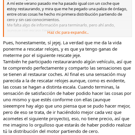
A mí este verano pasado me ha pasado igual con un coche que
estoy restaurando, y mira que me he pegado una paliza de órdago,
entre otras cosas he hecho mi primera distribución partiendo de
cero y sin casi conocimientos.
Me falta algo de información para terminarlo, pero ahí ando,
aunque con escaso tiempo.
Haz clic para expandir...
Y aún así tú trabajo me parecen palabras mayores, yo no me
Pues, honestamente, sí jejej. La verdad que me da la vida
atrevería.
ponerme a rescatar relojes, y es que ya tengo ganas de
meterme por el siguiente rescate jeje.
También he participado restaurarando algún vehículo, así que
te comprendo perfectamente y comparto las sensaciones que
se tienen al restaurar coches. Al final es una sensación muy
parecida a la de rescatar relojes aunque, como es evidente,
las cosas se hagan a distinta escala. Cuando terminas, la
sensación de satisfacción de haber podido hacer las cosas por
uno mismo y que estés conforme con ellas (aunque
sieeempre hay algo que uno piensa que se pudo hacer mejor,
pero de eso se trata, de ir haciéndolo mejor cada vez que
acometes el siguiente proyecto), eso, no tiene precio, así que
me imagino lo orgulloso que estarás de haber podido realizar
tú la distribución del motor partiendo de cero.