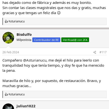
has dejado como de fábrica y además es muy bonito.
Sin contar las clases magistrales que nos das y gratis, muchas
gracias y que tengas un feliz día 😉
Asturianucu
R
e
a
Bisdulfo
c
c
Milpostista
Contribuidor de RE
Verificad@ con 2FA
i
o
n
26 Feb 2024
#117
e
s
Compañero
@Asturianucu
, me dejé el hilo para leerlo con
:
tranquilidad hoy que tenía tiempo, y doy fe que ha merecido
la pena.
Maravilla de hilo y, por supuesto, de restauración. Bravo, y
muchas gracias...
Asturianucu
R
e
a
julius1022
c