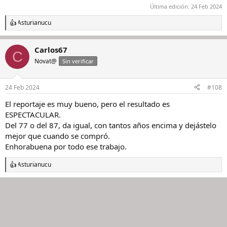
Última edición:
24 Feb 2024
Asturianucu
R
e
a
Carlos67
c
C
c
Novat@
Sin verificar
i
o
n
24 Feb 2024
#108
e
s
El reportaje es muy bueno, pero el resultado es
:
ESPECTACULAR.
Del 77 o del 87, da igual, con tantos años encima y dejástelo
mejor que cuando se compró.
Enhorabuena por todo ese trabajo.
Asturianucu
R
e
a
c
c
i
o
n