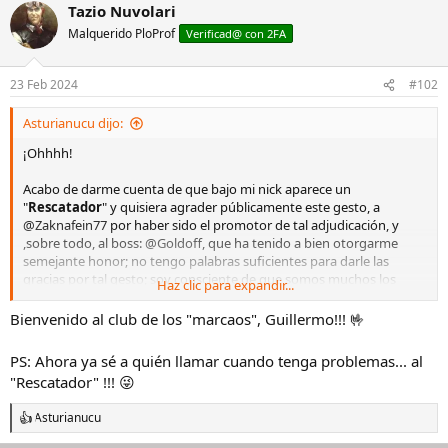
Tazio Nuvolari
Malquerido PloProf
Verificad@ con 2FA
23 Feb 2024
#102
Asturianucu dijo:
¡Ohhhh!
Acabo de darme cuenta de que bajo mi nick aparece un
"
Rescatador
" y quisiera agrader públicamente este gesto, a
@Zaknafein77
por haber sido el promotor de tal adjudicación, y
,sobre todo, al boss:
@Goldoff
, que ha tenido a bien otorgarme
semejante honor; no tengo palabras suficientes para darle las
gracias por tal gesto; soy consciente de que somos muchos los
Haz clic para expandir...
compañeros que disfrutamos de este magnífico foro y que
solamente unos pocos obtienen este tipo de galardones.
Bienvenido al club de los "marcaos", Guillermo!!! 🤟
Únicamente puedo añadir que trataré de estar a la altura de este
PS: Ahora ya sé a quién llamar cuando tenga problemas... al
honor que se me ha concedido y que seguiré compartiendo los
"Rescatador" !!! 😜
rescates que vaya realizando, los cuales espero que sigan siendo de
vuestro agrado compañer@s.
Asturianucu
R
e
Aprovecho también para reiterar mi agradecimiento por todas