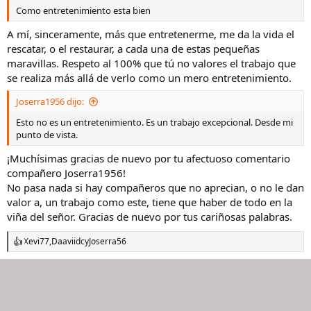
Como entretenimiento esta bien
A mí, sinceramente, más que entretenerme, me da la vida el
rescatar, o el restaurar, a cada una de estas pequeñas
maravillas. Respeto al 100% que tú no valores el trabajo que
se realiza más allá de verlo como un mero entretenimiento.
Joserra1956 dijo:
Esto no es un entretenimiento. Es un trabajo excepcional. Desde mi
punto de vista.
¡Muchísimas gracias de nuevo por tu afectuoso comentario
compañero Joserra1956!
No pasa nada si hay compañeros que no aprecian, o no le dan
valor a, un trabajo como este, tiene que haber de todo en la
viña del señor. Gracias de nuevo por tus cariñosas palabras.
Xevi77
,
Daaviidc
y
Joserra56
R
e
a
c
c
i