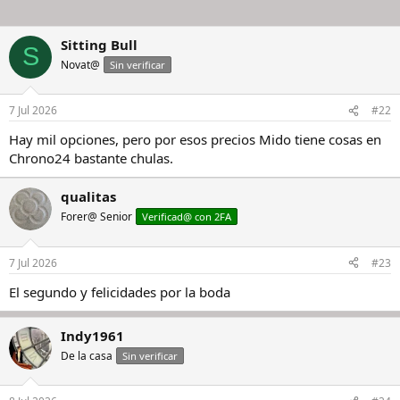
Sitting Bull
S
Novat@
Sin verificar
7 Jul 2026
#22
Hay mil opciones, pero por esos precios Mido tiene cosas en
Chrono24 bastante chulas.
qualitas
Forer@ Senior
Verificad@ con 2FA
7 Jul 2026
#23
El segundo y felicidades por la boda
Indy1961
De la casa
Sin verificar