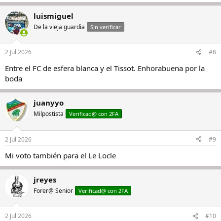
luismiguel
De la vieja guardia
Sin verificar
2 Jul 2026
#8
Entre el FC de esfera blanca y el Tissot. Enhorabuena por la
boda
juanyyo
Milpostista
Verificad@ con 2FA
2 Jul 2026
#9
Mi voto también para el Le Locle
jreyes
Forer@ Senior
Verificad@ con 2FA
2 Jul 2026
#10