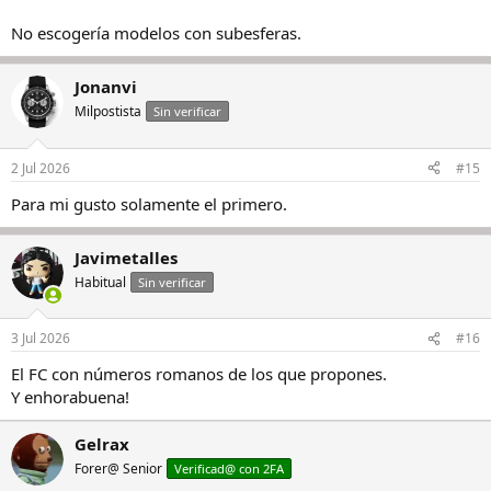
No escogería modelos con subesferas.
Jonanvi
Milpostista
Sin verificar
2 Jul 2026
#15
Para mi gusto solamente el primero.
Javimetalles
Habitual
Sin verificar
3 Jul 2026
#16
El FC con números romanos de los que propones.
Y enhorabuena!
Gelrax
Forer@ Senior
Verificad@ con 2FA