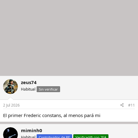
zeus74
Habitual
Sin verificar
2 Jul 2026
#11
El primer Frederic constans, al menos pará mi
miminh0
Habitual
Contribuidor de RE
Verificad@ con 2FA