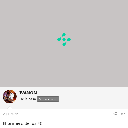
c
c
i
o
n
e
s
:
IVANON
De la casa
Sin verificar
2 Jul 2026
#7
El primero de los FC