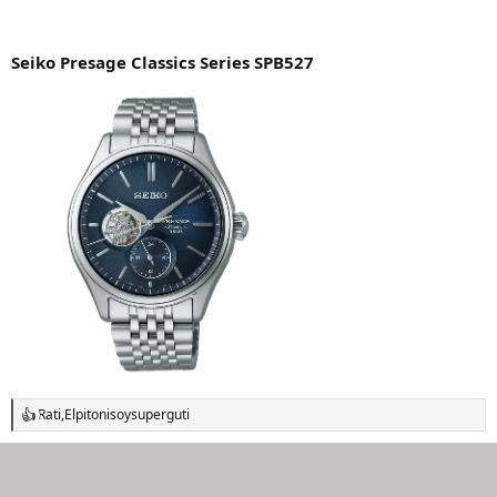
Seiko Presage Classics Series SPB527
Rati
,
Elpitoniso
y
superguti
R
e
a
c
c