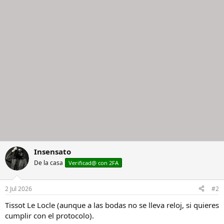
i
o
n
e
s
:
Insensato
De la casa
Verificad@ con 2FA
2 Jul 2026
#2
Tissot Le Locle (aunque a las bodas no se lleva reloj, si quieres
cumplir con el protocolo).