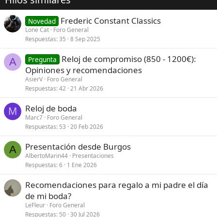
Frederic Constant Classics
Novedad
Lone Cat
Foro General
Respuestas
35
8 Sep 2025
Reloj de compromiso (850 - 1200€):
Pregunta
A
Opiniones y recomendaciones
AsierV
Foro General
Respuestas
42
21 Abr 2026
Reloj de boda
M
Marc7
Foro General
Respuestas
53
20 Feb 2026
Presentación desde Burgos
A
AlbertoMarin44
Presentaciones
Respuestas
6
1 Ene 2026
Recomendaciones para regalo a mi padre el día
de mi boda?
LeFleur
Foro General
Respuestas
50
30 Jul 2026