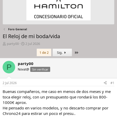
Foro General
El Reloj de mi boda/vida
I
F
party00
2 Jul 2026
n
e
Último
1 de 2
Sig.
i
c
c
h
i
a
party00
P
a
d
Novat@
Sin verificar
d
e
o
i
r
n
2 Jul 2026
#1
d
i
e
c
Buenas compañeros, me caso en menos de dos meses y me
l
i
toca elegir reloj, con un presupuesto que rondará los 800-
h
o
1000€ aprox.
i
He pensado en varios modelos, y no descarto comprar por
l
Chrono24 para estirar un poco el presu..
o