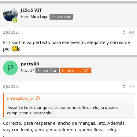
JESUS VIT
Horo-Mico-Logo
Sin verificar
2 Jul 2026
#3
El Tissot te va perfecto para ese evento, elegante y correa de
piel
party00
P
Novat@
Sin verificar
Inició el hilo (OP)
2 Jul 2026
#4
Insensato dijo:
Tissot Le Locle (aunque a las bodas no se lleva reloj, si quieres
cumplir con el protocolo).
Correcto, para respetar el ancho de mangas...etc. Además,
voy con levita, pero personalmente quiero llevar reloj.