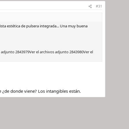
#31
ésta estética de pulsera integrada... Una muy buena
s adjunto 2843979
Ver el archivos adjunto 2843980
Ver el
e ¿de donde viene? Los intangibles están.