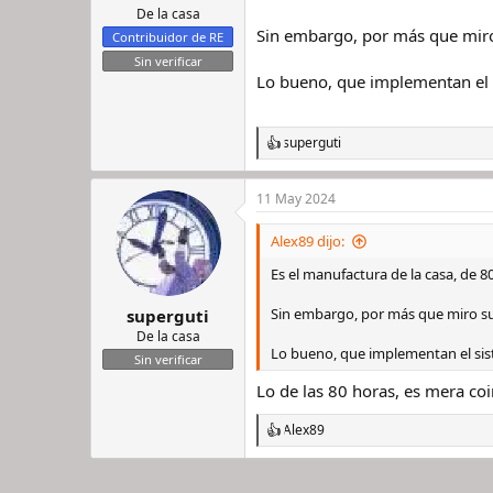
De la casa
Sin embargo, por más que miro 
Contribuidor de RE
Sin verificar
Lo bueno, que implementan el s
superguti
R
e
a
11 May 2024
c
c
i
Alex89 dijo:
o
n
Es el manufactura de la casa, de 
e
s
Sin embargo, por más que miro su 
superguti
:
De la casa
Lo bueno, que implementan el sist
Sin verificar
Lo de las 80 horas, es mera co
Alex89
R
e
a
c