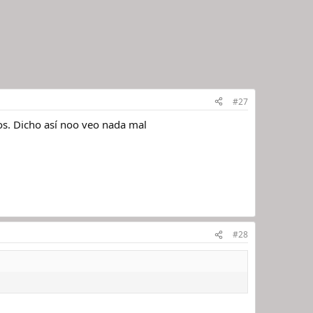
#27
os. Dicho así noo veo nada mal
#28