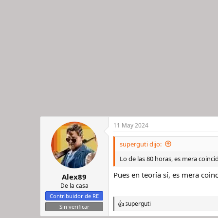
c
i
o
n
e
s
:
11 May 2024
superguti dijo:
Lo de las 80 horas, es mera coinci
Pues en teoría sí, es mera coin
Alex89
De la casa
Contribuidor de RE
superguti
R
Sin verificar
e