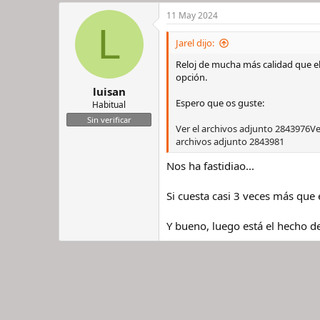
a
11 May 2024
c
L
c
i
Jarel dijo:
o
n
Reloj de mucha más calidad que el
e
opción.
s
luisan
:
Espero que os guste:
Habitual
Sin verificar
Ver el archivos adjunto 2843976
Ve
archivos adjunto 2843981
Nos ha fastidiao...
Si cuesta casi 3 veces más que 
Y bueno, luego está el hecho de