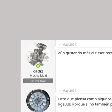
11 May 2024
aún gustando más el tissot rec
cadiz
Mucho Maxi
Sin verificar
11 May 2024
Otro que piensa como algunos c
liga🤷🏻‍♂️ Porque si no también