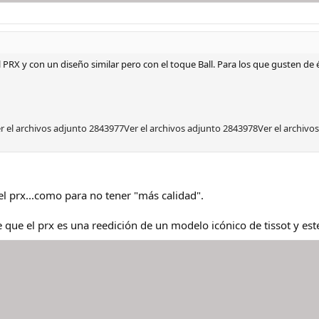
 PRX y con un diseño similar pero con el toque Ball. Para los que gusten de 
r el archivos adjunto 2843977
Ver el archivos adjunto 2843978
Ver el archivo
el prx...como para no tener "más calidad".
 que el prx es una reedición de un modelo icónico de tissot y est