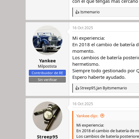
con el que tengas más cercano 
itsmemario
R
e
a
16 Oct 2025
c
c
Mi experiencia:
i
o
En 2018 el cambio de batería d
n
momento.
e
Los cambios de batería posterio
s
Yankee
hermetismo.
:
Milpostista
Siempre todo gestionado por 
Contribuidor de RE
Espero haberte ayudado.
Sin verificar
Streep95
,
Jan B
y
itsmemario
R
e
a
16 Oct 2025
c
c
i
Yankee dijo:
o
n
Mi experiencia:
e
En 2018 el cambio de batería de m
s
Los cambios de batería posteriores
Streep95