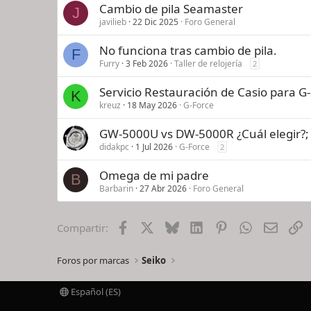
Cambio de pila Seamaster
J
javilieb
22 Dic 2025
Foro General
No funciona tras cambio de pila.
F
Furry
3 Feb 2026
Taller de relojería
2
Servicio Restauración de Casio para G-
K
kreuz
18 May 2026
G-Force
GW-5000U vs DW-5000R ¿Cuál elegir?;
didakpc
1 Jul 2026
G-Force
2
Omega de mi padre
B
Barbarin
27 Abr 2026
Foro General
Facebook
X
Bluesky
LinkedIn
Pinterest
WhatsApp
Email
E
Compartir:
Foros por marcas
Seiko
Español (ES)