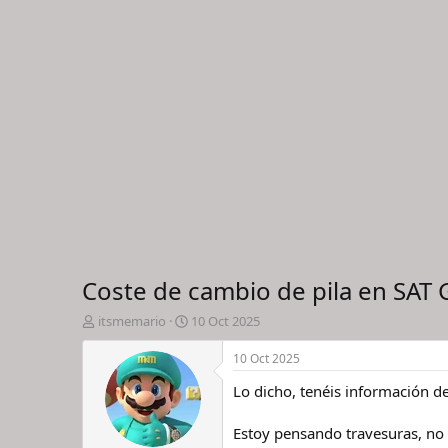
Coste de cambio de pila en SAT 
I
F
itsmemario
10 Oct 2025
n
e
i
c
10 Oct 2025
c
h
Lo dicho, tenéis información d
i
a
a
d
d
e
Estoy pensando travesuras, no
o
i