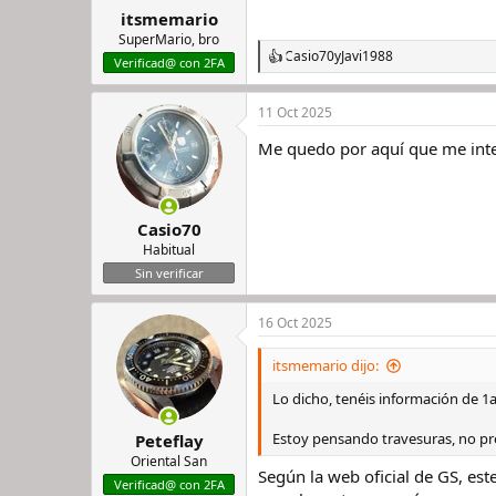
itsmemario
r
n
d
i
SuperMario, bro
Casio70
y
Javi1988
e
c
R
Verificad@ con 2FA
l
i
e
h
o
a
11 Oct 2025
c
i
c
l
Me quedo por aquí que me inte
i
o
o
n
e
s
Casio70
:
Habitual
Sin verificar
16 Oct 2025
itsmemario dijo:
Lo dicho, tenéis información de 1
Estoy pensando travesuras, no p
Peteflay
Oriental San
Según la web oficial de GS, est
Verificad@ con 2FA