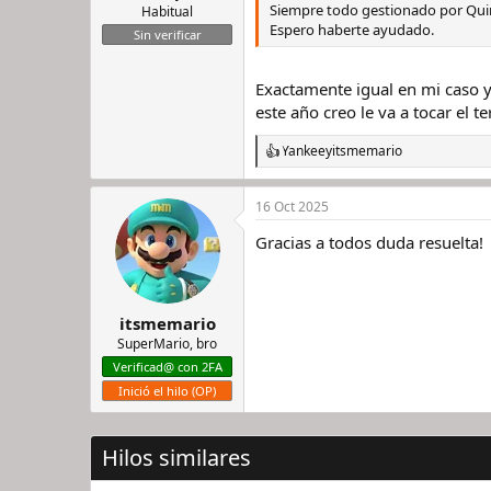
:
Siempre todo gestionado por Qu
Habitual
Espero haberte ayudado.
Sin verificar
Exactamente igual en mi caso 
este año creo le va a tocar el te
Yankee
y
itsmemario
R
e
a
16 Oct 2025
c
c
Gracias a todos duda resuelta!
i
o
n
e
s
itsmemario
:
SuperMario, bro
Verificad@ con 2FA
Inició el hilo (OP)
Hilos similares