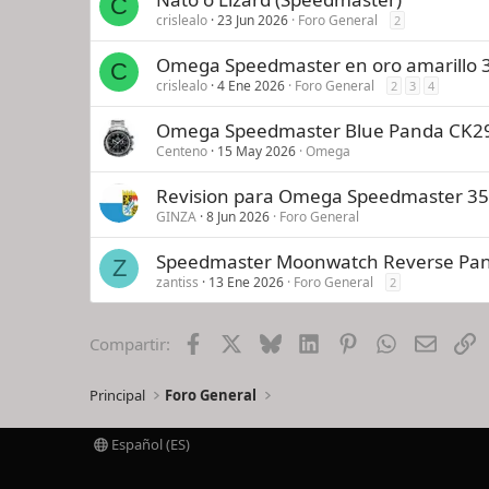
C
crislealo
23 Jun 2026
Foro General
2
Omega Speedmaster en oro amarillo 
C
crislealo
4 Ene 2026
Foro General
2
3
4
Omega Speedmaster Blue Panda CK2
Centeno
15 May 2026
Omega
Revision para Omega Speedmaster 357
GINZA
8 Jun 2026
Foro General
Speedmaster Moonwatch Reverse Pand
Z
zantiss
13 Ene 2026
Foro General
2
Facebook
X
Bluesky
LinkedIn
Pinterest
WhatsApp
Email
E
Compartir:
Principal
Foro General
Español (ES)