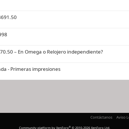
3691.50
998
0.50 – En Omega o Relojero independiente?
a - Primeras impresiones
nlace
Contáctanos
Aviso L
®
Community platform by XenForo
© 2010-2026 XenForo Ltd.