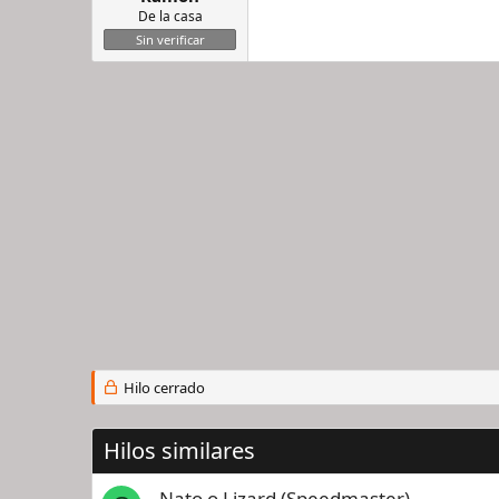
De la casa
Sin verificar
Hilo cerrado
Hilos similares
Nato o Lizard (Speedmaster)