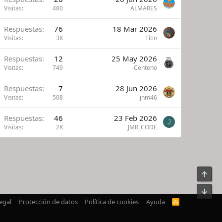
Visitas
480
ALMARES
Respuestas
76
18 Mar 2026
Visitas
3K
Titin
Respuestas
12
25 May 2026
Visitas
749
Centeno
Respuestas
7
28 Jun 2026
Visitas
508
jnm46
Respuestas
46
23 Feb 2026
J
Visitas
2K
JMR_CODE
Arrib
Pie
egal
Protección de datos
Política de cookies
Ayuda
R
S
S