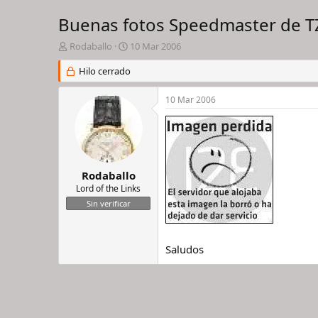
Buenas fotos Speedmaster de T
I
F
Rodaballo
10 Mar 2006
n
e
i
Hilo cerrado
c
c
h
i
a
10 Mar 2006
a
d
d
e
o
i
r
n
d
i
e
c
Rodaballo
l
i
Lord of the Links
h
o
Sin verificar
i
l
o
Saludos