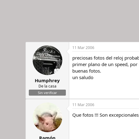
11 Mar 2006
preciosas fotos del reloj prob
primer plano de un speed, por 
buenas fotos.
un saludo
Humphrey
De la casa
Sin verificar
11 Mar 2006
Que fotos !!! Son excepcionales
Ramón