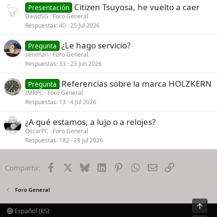
Citizen Tsuyosa, he vuelto a caer
Presentación
DavidSG
Foro General
Respuestas
40
25 Jul 2026
¿Le hago servicio?
Pregunta
seniman
Foro General
Respuestas
33
23 Jun 2026
Referencias sobre la marca HOLZKERN
Pregunta
IMRPC
Foro General
Respuestas
13
4 Jul 2026
¿A qué estamos, a lujo o a relojes?
OscarPC
Foro General
Respuestas
182
28 Jul 2026
Facebook
X
Bluesky
LinkedIn
Pinterest
WhatsApp
Email
Enlace
Compartir:
Foro General
Arrib
Español (ES)