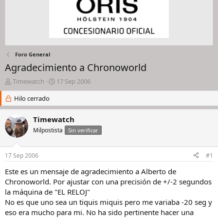
Foro General
Agradecimiento a Chronoworld
I
F
Timewatch
17 Sep 2006
n
e
i
Hilo cerrado
c
c
h
i
a
Timewatch
a
d
Milpostista
Sin verificar
d
e
o
i
r
n
17 Sep 2006
#1
d
i
e
c
Este es un mensaje de agradecimiento a Alberto de
l
i
Chronoworld. Por ajustar con una precisión de +/-2 segundos
h
o
la máquina de "EL RELOJ"
i
No es que uno sea un tiquis miquis pero me variaba -20 seg y
l
eso era mucho para mi. No ha sido pertinente hacer una
o