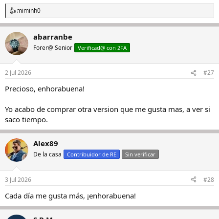
miminh0
R
e
a
abarranbe
c
c
Forer@ Senior
Verificad@ con 2FA
i
o
n
2 Jul 2026
#27
e
s
Precioso, enhorabuena!
:
Yo acabo de comprar otra version que me gusta mas, a ver si
saco tiempo.
Alex89
De la casa
Contribuidor de RE
Sin verificar
3 Jul 2026
#28
Cada día me gusta más, ¡enhorabuena!