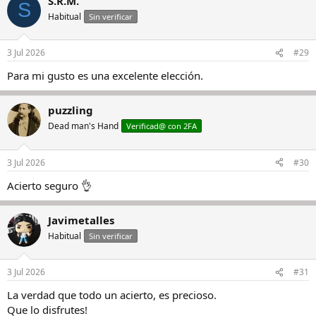
S.R.M.
S
Habitual
Sin verificar
3 Jul 2026
#29
Para mi gusto es una excelente elección.
puzzling
Dead man's Hand
Verificad@ con 2FA
3 Jul 2026
#30
Acierto seguro 👌
Javimetalles
Habitual
Sin verificar
3 Jul 2026
#31
La verdad que todo un acierto, es precioso.
Que lo disfrutes!