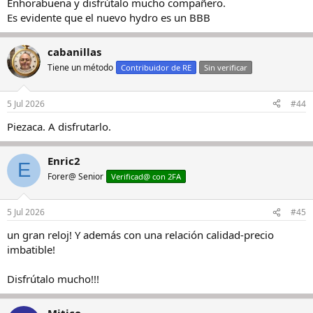
Enhorabuena y disfrútalo mucho compañero.
:
Es evidente que el nuevo hydro es un BBB
cabanillas
Tiene un método
Contribuidor de RE
Sin verificar
5 Jul 2026
#44
Piezaca. A disfrutarlo.
Enric2
E
Forer@ Senior
Verificad@ con 2FA
5 Jul 2026
#45
un gran reloj! Y además con una relación calidad-precio
imbatible!
Disfrútalo mucho!!!