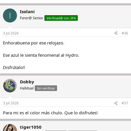
Isolani
I
Forer@ Senior
Verificad@ con 2FA
3 Jul 2026
#36
Enhorabuena por ese relojazo.
Ese azul le sienta fenomenal al Hydro.
Disfrútalo!!
Dobby
Habitual
Sin verificar
3 Jul 2026
#37
Para mi es el color más chulo. Que lo disfrutes!
tiger1050