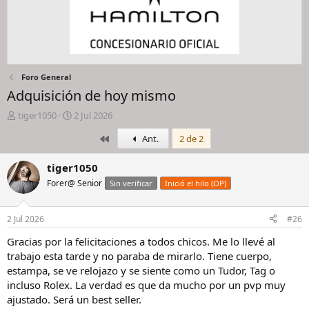
Foro General
Adquisición de hoy mismo
I
F
tiger1050
2 Jul 2026
n
e
Primero
Ant.
2 de 2
i
c
c
h
i
a
tiger1050
a
d
Forer@ Senior
Sin verificar
Inició el hilo (OP)
d
e
o
i
r
n
2 Jul 2026
#26
d
i
e
c
Gracias por la felicitaciones a todos chicos. Me lo llevé al
l
i
trabajo esta tarde y no paraba de mirarlo. Tiene cuerpo,
h
o
estampa, se ve relojazo y se siente como un Tudor, Tag o
i
incluso Rolex. La verdad es que da mucho por un pvp muy
l
ajustado. Será un best seller.
o