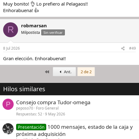
Muy bonito! 👌 Lo prefiero al Pelagaos!!
Enhorabuena! 👍
robmarsan
R
Milpostista
Sin verificar
8 Jul 2026
#49
Gran elección. Enhorabuena!!
Primero
Ant.
2 de 2
Hilos similares
Consejo compra Tudor-omega
P
peposo70
Foro General
Respuestas
52
9 May 2026
1000 mensajes, estado de la caja y
Presentación
próxima adquisición