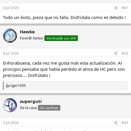
o
n
4 Jul 2026
#41
e
s
Todo un éxito, pieza que no falla. Disfrútala como es debido !
:
Hawke
Forer@ Senior
Verificad@ con 2FA
4 Jul 2026
#42
Enhorabuena, cada vez me gusta más esta actualización. Al
principio pensaba que había perdido el alma de HC pero son
preciosos…. Disfrútalo !
tiger1050
R
e
a
superguti
c
c
De la casa
Sin verificar
i
o
n
5 Jul 2026
#43
e
s