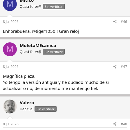
Mitico
M
Quasi-forer@
Sin verificar
8 Jul 2026
#46
Enhorabuena,
@tiger1050
! Gran reloj
MuletaMEcanica
M
Quasi-forer@
Sin verificar
8 Jul 2026
#47
Magnífica pieza.
Yo tengo la versión antigua y he dudado mucho de si
actualizar o no, de momento me mantengo fiel.
Valero
Habitual
Sin verificar
8 Jul 2026
#48