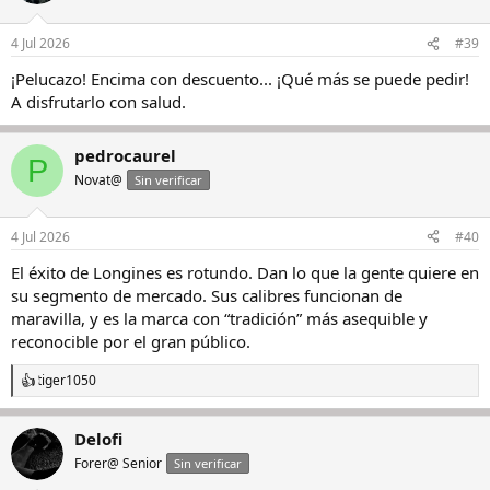
o
n
4 Jul 2026
#39
e
s
¡Pelucazo! Encima con descuento... ¡Qué más se puede pedir!
:
A disfrutarlo con salud.
pedrocaurel
P
Novat@
Sin verificar
4 Jul 2026
#40
El éxito de Longines es rotundo. Dan lo que la gente quiere en
su segmento de mercado. Sus calibres funcionan de
maravilla, y es la marca con “tradición” más asequible y
reconocible por el gran público.
tiger1050
R
e
a
Delofi
c
c
Forer@ Senior
Sin verificar
i