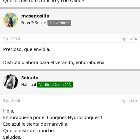
Que los disfrutes mucho y con salud!!
masegosilla
Forer@ Senior
Sin verificar
3 Jul 2026
#34
Precioso, que envidia.
Disfrutalo ahora para el veranito, enhorabuena
Sokudo
Habitual
Verificad@ con 2FA
3 Jul 2026
#35
Hola,
Enhorabuena por el Longines Hydroconquest!
Ese azul le sienta de maravilla.
Que lo disfrutes mucho.
Saludos.