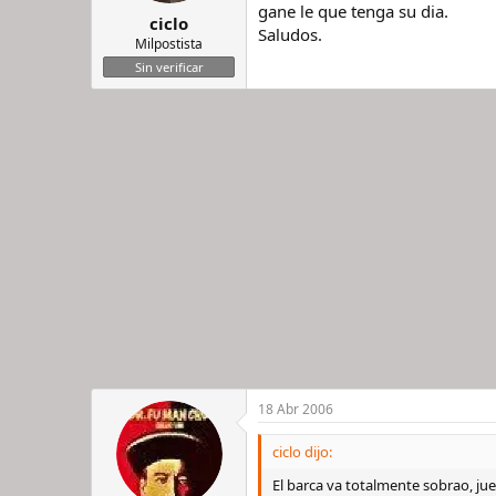
gane le que tenga su dia.
ciclo
Saludos.
Milpostista
Sin verificar
18 Abr 2006
ciclo dijo:
El barca va totalmente sobrao, ju