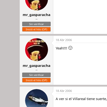
mr_gasparacha
--
Sin verificar
Inició el hilo (OP)
18 Abr 2006
🙂
Yeah!!!!
mr_gasparacha
--
Sin verificar
Inició el hilo (OP)
18 Abr 2006
A ver si el Villareal tiene suer