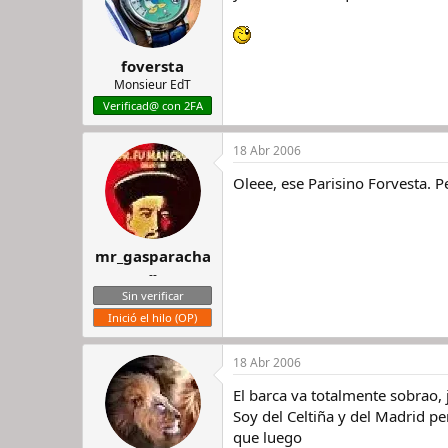
foversta
Monsieur EdT
Verificad@ con 2FA
18 Abr 2006
Oleee, ese Parisino Forvesta. 
mr_gasparacha
--
Sin verificar
Inició el hilo (OP)
18 Abr 2006
El barca va totalmente sobrao,
Soy del Celtiña y del Madrid p
que luego