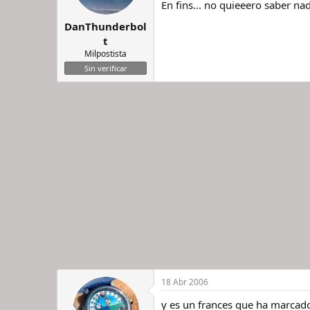
En fins... no quieeero saber na
DanThunderbol
t
Milpostista
Sin verificar
18 Abr 2006
y es un frances que ha marcado 