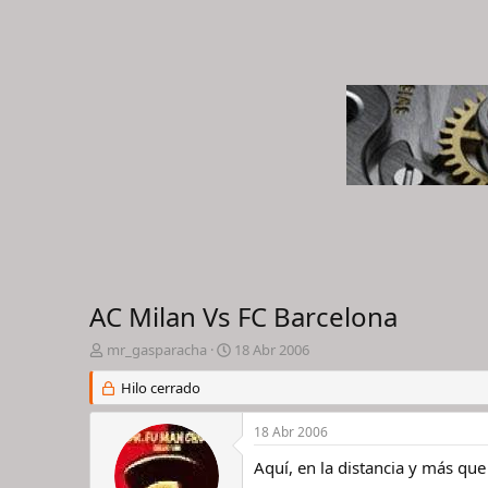
AC Milan Vs FC Barcelona
I
F
mr_gasparacha
18 Abr 2006
n
e
i
Hilo cerrado
c
c
h
i
a
18 Abr 2006
a
d
d
e
Aquí, en la distancia y más que
o
i