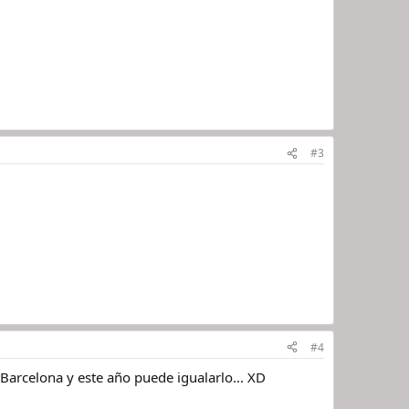
#3
#4
l Barcelona y este año puede igualarlo... XD