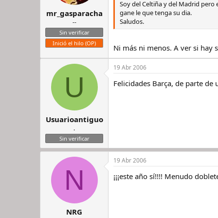
Soy del Celtiña y del Madrid pero
gane le que tenga su dia.
mr_gasparacha
Saludos.
--
Sin verificar
Inició el hilo (OP)
Ni más ni menos. A ver si hay s
19 Abr 2006
U
Felicidades Barça, de parte de 
Usuarioantiguo
.
Sin verificar
19 Abr 2006
N
¡¡¡este año sí!!!! Menudo doble
NRG