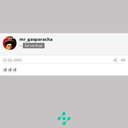
mr_gasparacha
--
Sin verificar
22 Dic 2005
#8
:d :d :d