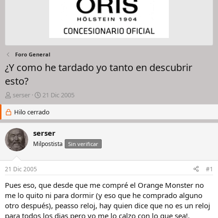
Foro General
¿Y como he tardado yo tanto en descubrir
esto?
I
F
serser
21 Dic 2005
n
e
i
Hilo cerrado
c
c
h
i
a
serser
a
d
Milpostista
Sin verificar
d
e
o
i
r
n
21 Dic 2005
#1
d
i
e
c
Pues eso, que desde que me compré el Orange Monster no
l
i
me lo quito ni para dormir (y eso que he comprado alguno
h
o
otro después), peasso reloj, hay quien dice que no es un reloj
i
para todos los dias pero yo me lo calzo con lo que sea!.
l