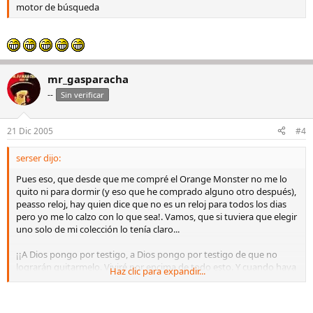
motor de búsqueda
mr_gasparacha
--
Sin verificar
21 Dic 2005
#4
serser dijo:
Pues eso, que desde que me compré el Orange Monster no me lo
quito ni para dormir (y eso que he comprado alguno otro después),
peasso reloj, hay quien dice que no es un reloj para todos los dias
pero yo me lo calzo con lo que sea!. Vamos, que si tuviera que elegir
uno solo de mi colección lo tenía claro...
¡¡A Dios pongo por testigo, a Dios pongo por testigo de que no
lograrán quitarmelo. Viviré por encima de todo esto. Y cuando haya
Haz clic para expandir...
terminado nunca volveré a saber lo que es estar sin mi seiko. Ni yo,
ni ninguno de los míos. Aunque tenga que estafar, ser ladron o
asesinar. A Dios pongo por testigo de que nunca vereis mi monster