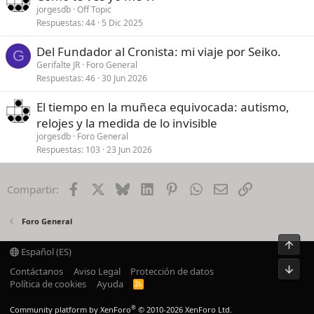
jorgesdb
Off Topic
Respuestas
44
5 Dic 2025
Del Fundador al Cronista: mi viaje por Seiko.
G
Gerifalte JR
Foro General
Respuestas
46
30 Jun 2026
El tiempo en la muñeca equivocada: autismo,
relojes y la medida de lo invisible
jorgesdb
Foro General
Respuestas
103
23 Jun 2026
Facebook
X
Bluesky
LinkedIn
Pinterest
WhatsApp
Email
Enlace
Compartir:
Foro General
Arrib
Español (ES)
Pie
Contáctanos
Aviso Legal
Protección de datos
Política de cookies
Ayuda
R
S
S
®
Community platform by XenForo
© 2010-2026 XenForo Ltd.