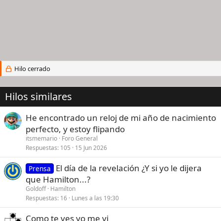
Hilo cerrado
Hilos similares
He encontrado un reloj de mi año de nacimiento
perfecto, y estoy flipando
itsmemario
Foro General
Respuestas
105
15 Jun 2026
El día de la revelación ¿Y si yo le dijera
Prensa
que Hamilton...?
Goldoff
Hamilton
Respuestas
16
Lunes a las 19:30
Como te ves yo me vi