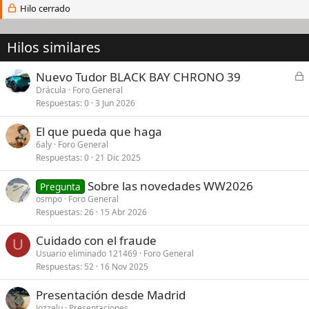
Hilo cerrado
Hilos similares
C
Nuevo Tudor BLACK BAY CHRONO 39
e
Drácula
Foro General
Respuestas
0
3 Jun 2026
r
r
El que pueda que haga
a
6aly
Foro General
d
Respuestas
0
21 Dic 2025
o
Sobre las novedades WW2026
Pregunta
osmpo
Foro General
Respuestas
26
15 Abr 2026
Cuidado con el fraude
U
Usuario eliminado 121469
Foro General
Respuestas
52
16 Nov 2025
Presentación desde Madrid
Jozzelu
Presentaciones