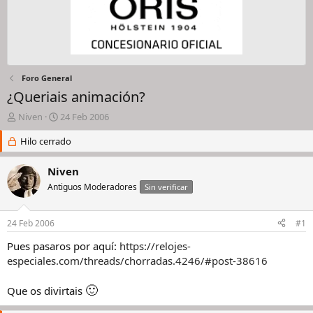
Foro General
¿Queriais animación?
I
F
Niven
24 Feb 2006
n
e
i
Hilo cerrado
c
c
h
i
a
Niven
a
d
Antiguos Moderadores
Sin verificar
d
e
o
i
r
n
24 Feb 2006
#1
d
i
e
c
Pues pasaros por aquí:
https://relojes-
l
i
especiales.com/threads/chorradas.4246/#post-38616
h
o
i
🙂
Que os divirtais
l
o