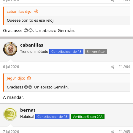
cabanillas dijo:
Queeee bonito es ese reloj.
Graciasss 😊😊. Un abrazo Germán.
cabanillas
Tiene un método
Contribuidor de RE
Sin verificar
6 Jul 2026
#1.964
Jeg84 dijo:
Graciasss 😊😊. Un abrazo Germán.
A mandar.
bernat
Habitual
Contribuidor de RE
Verificad@ con 2FA
7 Jul 2026
#1.965