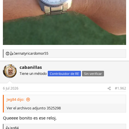
bernat
y
ricardomor55
R
e
a
cabanillas
c
Tiene un método
c
Contribuidor de RE
Sin verificar
i
o
n
6 Jul 2026
#1.962
e
s
Jeg84 dijo:
:
Ver el archivos adjunto 3525298
Queeee bonito es ese reloj.
Jeg84