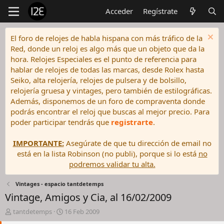
Acceder
Regístrate
El foro de relojes de habla hispana con más tráfico de la
Red, donde un reloj es algo más que un objeto que da la
hora. Relojes Especiales es el punto de referencia para
hablar de relojes de todas las marcas, desde Rolex hasta
Seiko, alta relojería, relojes de pulsera y de bolsillo,
relojería gruesa y vintages, pero también de estilográficas.
Además, disponemos de un foro de compraventa donde
podrás encontrar el reloj que buscas al mejor precio. Para
poder participar tendrás que
registrarte
.
IMPORTANTE:
Asegúrate de que tu dirección de email no
está en la lista Robinson (no publi), porque si lo está
no
podremos validar tu alta.
Vintages - espacio tantdetemps
Vintage, Amigos y Cia, al 16/02/2009
I
F
tantdetemps
16 Feb 2009
n
e