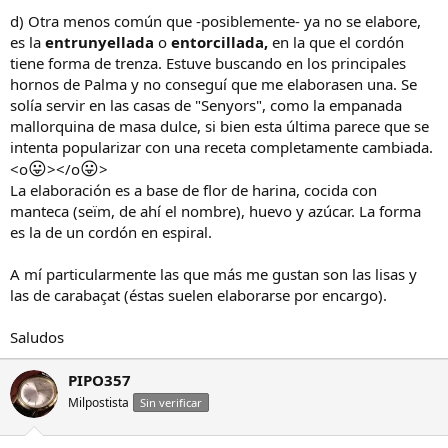
d) Otra menos común que -posiblemente- ya no se elabore,
es la
entrunyellada
o
entorcillada,
en la que el cordón
tiene forma de trenza. Estuve buscando en los principales
hornos de Palma y no conseguí que me elaborasen una. Se
solía servir en las casas de "Senyors", como la empanada
mallorquina de masa dulce, si bien esta última parece que se
intenta popularizar con una receta completamente cambiada.
😛
😛
<o
></o
>
La elaboración es a base de flor de harina, cocida con
manteca (seïm, de ahí el nombre), huevo y azúcar. La forma
es la de un cordón en espiral.
A mí particularmente las que más me gustan son las lisas y
las de carabaçat (éstas suelen elaborarse por encargo).
Saludos
PIPO357
Milpostista
Sin verificar