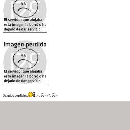
😛
😛
Saludos cordiales.
:<o
></o
>