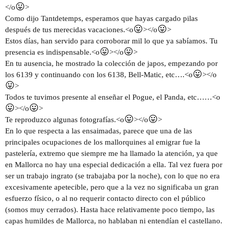
😛
</o
>
Saludos cordiales.
Como dijo Tantdetemps, esperamos que hayas cargado pilas
😛
😛
después de tus merecidas vacaciones.<o
></o
>
Estos días, han servido para corroborar mil lo que ya sabíamos. Tu
😛
😛
presencia es indispensable.<o
></o
>
En tu ausencia, he mostrado la colección de japos, empezando por
😛
los 6139 y continuando con los 6138, Bell-Matic, etc….<o
></o
😛
>
Todos te tuvimos presente al enseñar el Pogue, el Panda, etc……<o
😛
😛
></o
>
😛
😛
Te reproduzco algunas fotografías.<o
></o
>
En lo que respecta a las ensaimadas, parece que una de las
principales ocupaciones de los mallorquines al emigrar fue la
pastelería, extremo que siempre me ha llamado la atención, ya que
en Mallorca no hay una especial dedicación a ella. Tal vez fuera por
ser un trabajo ingrato (se trabajaba por la noche), con lo que no era
excesivamente apetecible, pero que a la vez no significaba un gran
esfuerzo físico, o al no requerir contacto directo con el público
(somos muy cerrados). Hasta hace relativamente poco tiempo, las
capas humildes de Mallorca, no hablaban ni entendían el castellano.