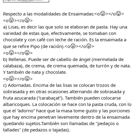
😛
😛
Respecto a las modalidades de Ensaimadas:<o
></o
>
😛
😛
<o
></o
>
a) Lisas, es decir las que solo se elaboran de pasta. Hay una
variedad de estas que, efectivamente, se tomaban con
chocolate y con café con leche de ración. Es la ensaimada a
😛
😛
que se refire Pipo (de ración).<o
></o
>
😛
😛
<o
></o
>
b) Rellenas. Puede ser de cabello de ángel (mermelada de
calabaza), de crema, de crema quemada, de turrón y de nata.
Y también de nata y chocolate.
😛
😛
<o
></o
>
c) Adornadas. Encima de las lisas se colocan trozos de
sobrasada y en otras ocasiones alternando de sobrasada y
fruta azucarada (“carabaçat”). También pueden colocarse
albaricoques. La colocación se hace con la pasta cruda, con lo
que el “adorno” hace que la masa tome gusto y las porciones
que hay encima penetran levemente dentro de la ensaimada
quedando sujetos.También son llamadas de "pedaços o
tallades" (de pedazos o tajadas).