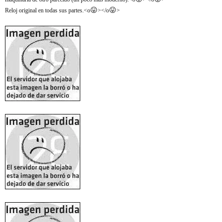
😛
😛
Reloj original en todas sus partes.<o
></o
>