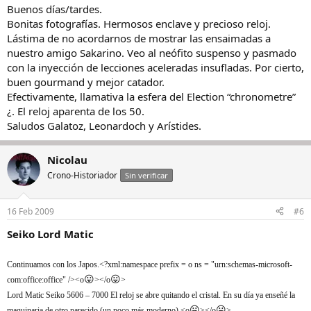
Buenos días/tardes.
Bonitas fotografías. Hermosos enclave y precioso reloj.
Lástima de no acordarnos de mostrar las ensaimadas a
nuestro amigo Sakarino. Veo al neófito suspenso y pasmado
con la inyección de lecciones aceleradas insufladas. Por cierto,
buen gourmand y mejor catador.
Efectivamente, llamativa la esfera del Election “chronometre”
¿. El reloj aparenta de los 50.
Saludos Galatoz, Leonardoch y Arístides.
Nicolau
Crono-Historiador
Sin verificar
16 Feb 2009
#6
Seiko Lord Matic
Continuamos con los Japos.<?xml:namespace prefix = o ns = "urn:schemas-microsoft-
😛
😛
com:office:office" /><o
></o
>
Lord Matic Seiko 5606 – 7000 El reloj se abre quitando el cristal. En su día ya enseñé la
😛
😛
maquinaria de otro parecido (un poco más moderno).<o
></o
>