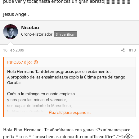
pude ver y tocar,hasta entonces un gran abrazo¡¡¡¡¡¡¡¡¡¡¡¡¡¡¡¡¡¡¡¡¡
Jesus Angel.
Nicolau
Crono-Historiador
Sin verificar
16 Feb 2009
#13
PIPO357 dijo:
Hola Hermano Tantdetemps,gracias por el recibimiento.
A propósito de las ensaimadas,te copio la última parte del tango
Garufa:
Caés a la milonga en cuanto empieza
y sos para las minas el vareador;
sos capaz de bailarte la Marsellesa,
la Marcha a Garibaldi y El Trovador.
Haz clic para expandir...
Con un café con leche y una
ensaimada
rematás esa noche de bacanal
y al volver a tu casa, de madrugada,
Hola Pipo Hermano. Te añorábamos con ganas.<?xml:namespace
decís: "Yo soy un rana fenomenal".
😛
prefix = o ns = "urn:schemas-microsoft-com:office:office" /><o
>