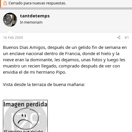
i
Cerrado para nuevas respuestas.
c
c
h
i
a
tantdetemps
a
d
In memoriam
d
e
o
i
r
n
16 Feb 2009
#1
d
i
e
c
Buenos Dias Amigos, después de un gelido fin de semana en
l
i
un enclave nacional dentro de Francia, donde el hielo y la
h
o
nieve eran la dominante, les dejamos, unas fotos y luego les
i
muestro un recien llegado, comprado después de ver con
l
envidia el de mi hermano Pipo.
o
Vista desde la terraza de buena mañana: