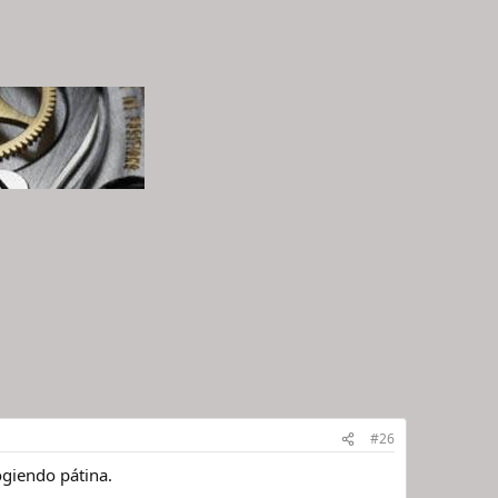
#26
ogiendo pátina.