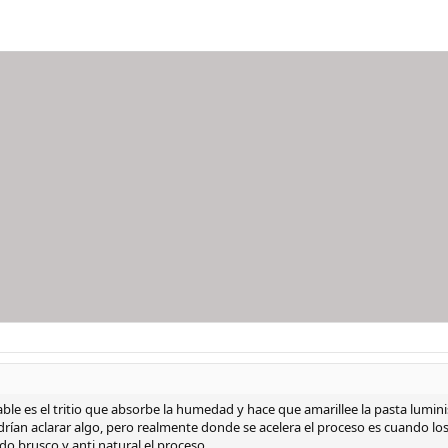
able es el tritio que absorbe la humedad y hace que amarillee la pasta lum
drían aclarar algo, pero realmente donde se acelera el proceso es cuando los
do brusco y anti natural el proceso