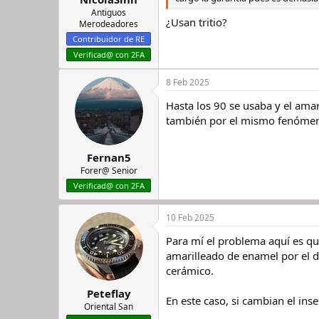
Antiguos
¿Usan tritio?
Merodeadores
Contribuidor de RE
Verificad@ con 2FA
8 Feb 2025
Hasta los 90 se usaba y el ama
también por el mismo fenómen
Fernan5
Forer@ Senior
Verificad@ con 2FA
10 Feb 2025
Para mí el problema aquí es que
amarilleado de enamel por el de
cerámico.
Peteflay
En este caso, si cambian el ins
Oriental San