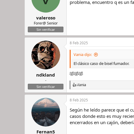
problema, encuentro q es un fa
valeroso
Forer@ Senior
Sin verificar
8 Feb 2025
Vania dijo:
El clásico caso de bisel fumador.
🤣🤣🤣
ndkland
-
Vania
R
Sin verificar
e
a
8 Feb 2025
c
c
Según he leído parece que el c
i
o
casos donde esto es muy recient
n
encerrados en un cajón, deberí
e
s
Fernan5