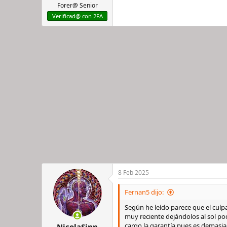
:
Forer@ Senior
Verificad@ con 2FA
8 Feb 2025
Fernan5 dijo:
Según he leído parece que el culp
muy reciente dejándolos al sol po
cargo la garantía pues es demasia
NicolaSinn