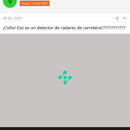
V
Inició el hilo (OP)
28 Dic 2005
#2
¡Coño! Eso es un detector de radares de carretera????????????'