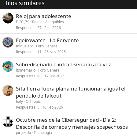
Hilos similares
Reloj para adolescente
DCC_79
Relojes Asequibles
Respuestas
27
2 Jul 2026
Egeirowatch - La Fervente
miguelerg
Foro General
Respuestas
11
26 Nov 2025
Sobrediseñado e infradiseñado a la vez
itsmemario
Foro General
Respuestas
68
17 Dic 2025
Si la tierra fuera plana no funcionaria igual el
pendulo de falcout
6aly
Off Topic
Respuestas
5
10 Feb 2026
Octubre mes de la Ciberseguridad - Día 2:
Desconfía de correos y mensajes sospechosos
jorgesdb
Tecnología