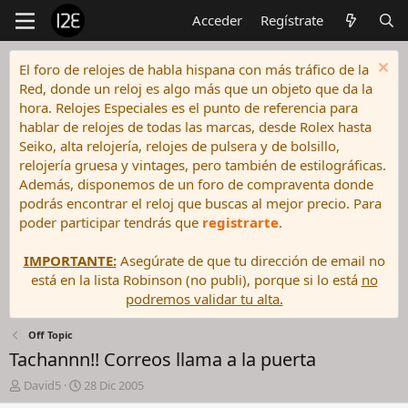
Acceder
Regístrate
El foro de relojes de habla hispana con más tráfico de la
Red, donde un reloj es algo más que un objeto que da la
hora. Relojes Especiales es el punto de referencia para
hablar de relojes de todas las marcas, desde Rolex hasta
Seiko, alta relojería, relojes de pulsera y de bolsillo,
relojería gruesa y vintages, pero también de estilográficas.
Además, disponemos de un foro de compraventa donde
podrás encontrar el reloj que buscas al mejor precio. Para
poder participar tendrás que
registrarte
.
IMPORTANTE:
Asegúrate de que tu dirección de email no
está en la lista Robinson (no publi), porque si lo está
no
podremos validar tu alta.
Off Topic
Tachannn!! Correos llama a la puerta
I
F
David5
28 Dic 2005
n
e