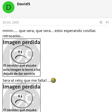
i
c
David5
D
c
h
i
a
a
d
d
e
28 Dic 2005
#1
o
i
r
n
mmm..... que sera, que sera... estoi esperando cosillas
d
i
retrasadas...
e
c
l
i
h
o
i
l
o
Sera el reloj que me falta?....