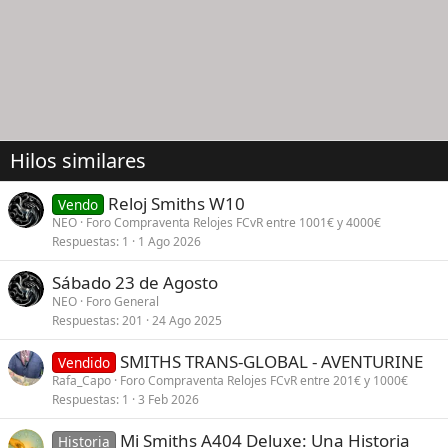
Hilos similares
Reloj Smiths W10
Vendo
NEO
Foro Compraventa Relojes FCvR entre 1001€ y 4000€
Respuestas
1
1 Ago 2026
Sábado 23 de Agosto
NEO
Foro General
Respuestas
201
24 Ago 2025
SMITHS TRANS-GLOBAL - AVENTURINE
Vendido
Rafa_Capo
Foro Compraventa Relojes FCvR entre 201€ y 1000€
Respuestas
1
3 Feb 2026
Mi Smiths A404 Deluxe: Una Historia
Historia