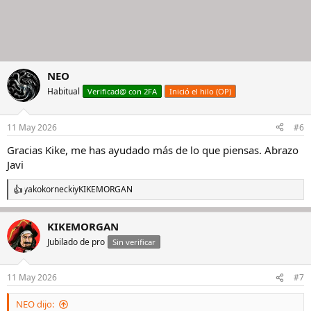
NEO
Habitual
Verificad@ con 2FA
Inició el hilo (OP)
11 May 2026
#6
Gracias Kike, me has ayudado más de lo que piensas. Abrazo
Javi
yakokornecki
y
KIKEMORGAN
R
e
a
KIKEMORGAN
c
c
Jubilado de pro
Sin verificar
i
o
n
11 May 2026
#7
e
s
NEO dijo:
: