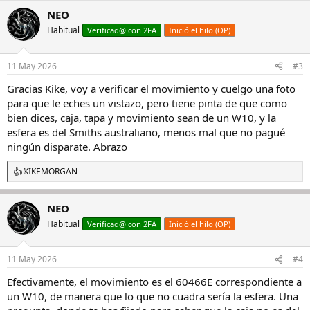
NEO
Habitual
Verificad@ con 2FA
Inició el hilo (OP)
11 May 2026
#3
Gracias Kike, voy a verificar el movimiento y cuelgo una foto
para que le eches un vistazo, pero tiene pinta de que como
bien dices, caja, tapa y movimiento sean de un W10, y la
esfera es del Smiths australiano, menos mal que no pagué
ningún disparate. Abrazo
KIKEMORGAN
R
e
a
NEO
c
c
Habitual
Verificad@ con 2FA
Inició el hilo (OP)
i
o
n
11 May 2026
#4
e
s
Efectivamente, el movimiento es el 60466E correspondiente a
:
un W10, de manera que lo que no cuadra sería la esfera. Una