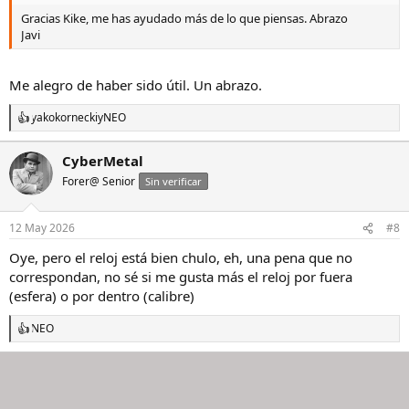
Gracias Kike, me has ayudado más de lo que piensas. Abrazo
Javi
Me alegro de haber sido útil. Un abrazo.
yakokornecki
y
NEO
R
e
a
CyberMetal
c
Forer@ Senior
c
Sin verificar
i
o
n
12 May 2026
#8
e
s
Oye, pero el reloj está bien chulo, eh, una pena que no
:
correspondan, no sé si me gusta más el reloj por fuera
(esfera) o por dentro (calibre)
NEO
R
e
a
c
c
i