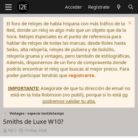
Acceder
Regístrate
El foro de relojes de habla hispana con más tráfico de la
Red, donde un reloj es algo más que un objeto que da la
hora. Relojes Especiales es el punto de referencia para
hablar de relojes de todas las marcas, desde Rolex hasta
Seiko, alta relojería, relojes de pulsera y de bolsillo,
relojería gruesa y vintages, pero también de estilográficas.
Además, disponemos de un foro de compraventa donde
podrás encontrar el reloj que buscas al mejor precio. Para
poder participar tendrás que
registrarte
.
IMPORTANTE:
Asegúrate de que tu dirección de email no
está en la lista Robinson (no publi), porque si lo está
no
podremos validar tu alta.
Vintages - espacio tantdetemps
Smiths de Luxe W10?
I
F
NEO
10 May 2026
n
e