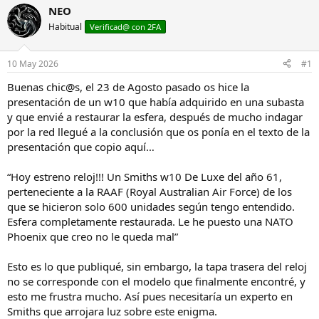
i
c
NEO
c
h
Habitual
Verificad@ con 2FA
i
a
a
d
d
e
10 May 2026
#1
o
i
r
n
Buenas chic@s, el 23 de Agosto pasado os hice la
d
i
presentación de un w10 que había adquirido en una subasta
e
c
y que envié a restaurar la esfera, después de mucho indagar
l
i
por la red llegué a la conclusión que os ponía en el texto de la
h
o
presentación que copio aquí…
i
l
o
“Hoy estreno reloj!!! Un Smiths w10 De Luxe del año 61,
perteneciente a la RAAF (Royal Australian Air Force) de los
que se hicieron solo 600 unidades según tengo entendido.
Esfera completamente restaurada. Le he puesto una NATO
Phoenix que creo no le queda mal”
Esto es lo que publiqué, sin embargo, la tapa trasera del reloj
no se corresponde con el modelo que finalmente encontré, y
esto me frustra mucho. Así pues necesitaría un experto en
Smiths que arrojara luz sobre este enigma.