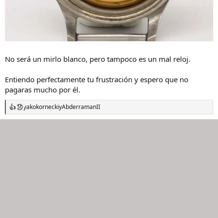
No será un mirlo blanco, pero tampoco es un mal reloj.
Entiendo perfectamente tu frustración y espero que no
pagaras mucho por él.
yakokornecki
y
AbderramanII
R
e
a
c
c
i
o
n
e
s
: