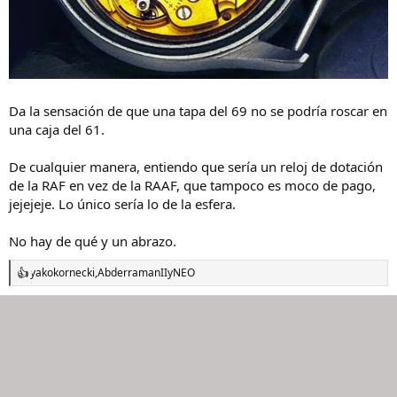
Da la sensación de que una tapa del 69 no se podría roscar en
una caja del 61.
De cualquier manera, entiendo que sería un reloj de dotación
de la RAF en vez de la RAAF, que tampoco es moco de pago,
jejejeje. Lo único sería lo de la esfera.
No hay de qué y un abrazo.
yakokornecki
,
AbderramanII
y
NEO
R
e
a
c
c
i
o
n
e