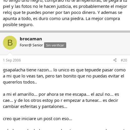
Yo tengo uno negro, compralo no te arrepentiras, se pega a tu
piel y las fotos no le hacen justicia, es probablemente el mejor
reloj que te puedes poner por tan poco dinero. Y ademas se
apunta a todo, es duro como una piedra. La mejor compra
posible seguro.
brocaman
B
Forer@ Senior
Sin verificar
1 Sep 2006
#20
gsapalacha tiene razon... lo unico es que tepuede pasar como
a mi que lo veas tan, pero tan bonito que no puedas evitar el
quererlos todos..
a mi el amarillo... por ahora se me escapa... el azul no... es
cae... y de los otros estoy po r empezar a tunear... es decir
cambiar esferitas y pantalones...
creo que iniciare un post con eso...