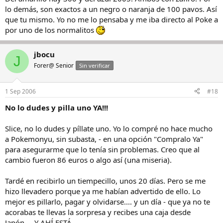
lo demás, son exactos a un negro o naranja de 100 pavos. Así
que tu mismo. Yo no me lo pensaba y me iba directo al Poke a
por uno de los normalitos
jbocu
J
Forer@ Senior
Sin verificar
1 Sep 2006
#18
No lo dudes y pilla uno YA!!!
Slice, no lo dudes y píllate uno. Yo lo compré no hace mucho
a Pokemonyu, sin subasta, - en una opción "Compralo Ya"
para asegurarme que lo tenía sin problemas. Creo que al
cambio fueron 86 euros o algo así (una miseria).
Tardé en recibirlo un tiempecillo, unos 20 días. Pero se me
hizo llevadero porque ya me habían advertido de ello. Lo
mejor es pillarlo, pagar y olvidarse.... y un día - que ya no te
acorabas te llevas la sorpresa y recibes una caja desde
Japón.... Y AHÍ ESTÁ.