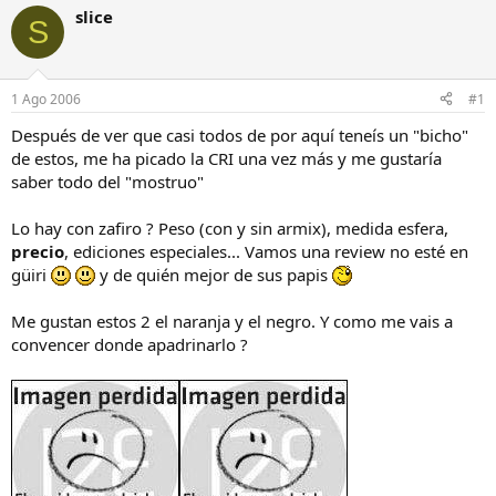
i
c
slice
S
c
h
i
a
a
d
d
e
1 Ago 2006
#1
o
i
r
n
Después de ver que casi todos de por aquí teneís un "bicho"
d
i
de estos, me ha picado la CRI una vez más y me gustaría
e
c
saber todo del "mostruo"
l
i
h
o
Lo hay con zafiro ? Peso (con y sin armix), medida esfera,
i
precio
, ediciones especiales... Vamos una review no esté en
l
o
güiri
y de quién mejor de sus papis
Me gustan estos 2 el naranja y el negro. Y como me vais a
convencer donde apadrinarlo ?