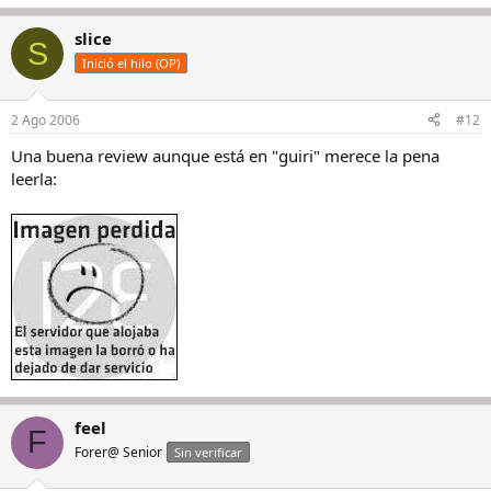
slice
S
Inició el hilo (OP)
2 Ago 2006
#12
Una buena review aunque está en "guiri" merece la pena
leerla:
feel
F
Forer@ Senior
Sin verificar