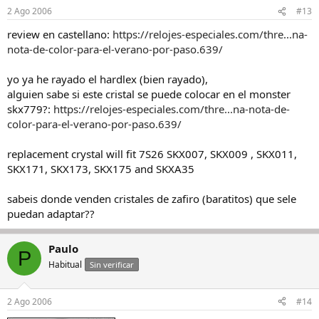
2 Ago 2006
#13
review en castellano:
https://relojes-especiales.com/thre...na-
nota-de-color-para-el-verano-por-paso.639/
yo ya he rayado el hardlex (bien rayado),
alguien sabe si este cristal se puede colocar en el monster
skx779?:
https://relojes-especiales.com/thre...na-nota-de-
color-para-el-verano-por-paso.639/
replacement crystal will fit 7S26 SKX007, SKX009 , SKX011,
SKX171, SKX173, SKX175 and SKXA35
sabeis donde venden cristales de zafiro (baratitos) que sele
puedan adaptar??
Paulo
P
Habitual
Sin verificar
2 Ago 2006
#14