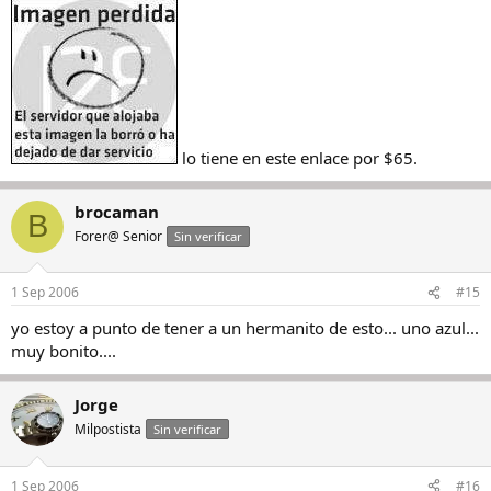
lo tiene en este enlace por $65.
brocaman
B
Forer@ Senior
Sin verificar
1 Sep 2006
#15
yo estoy a punto de tener a un hermanito de esto... uno azul...
muy bonito....
Jorge
Milpostista
Sin verificar
1 Sep 2006
#16