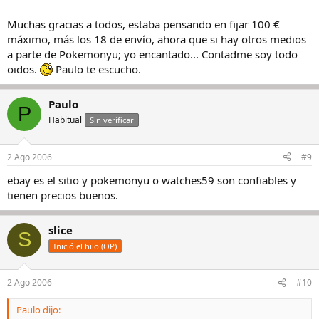
Muchas gracias a todos, estaba pensando en fijar 100 €
máximo, más los 18 de envío, ahora que si hay otros medios
a parte de Pokemonyu; yo encantado... Contadme soy todo
oidos.
Paulo te escucho.
Paulo
P
Habitual
Sin verificar
2 Ago 2006
#9
ebay es el sitio y pokemonyu o watches59 son confiables y
tienen precios buenos.
slice
S
Inició el hilo (OP)
2 Ago 2006
#10
Paulo dijo: