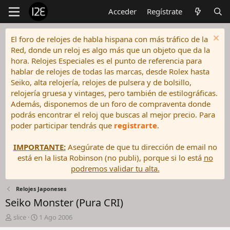
Acceder
Regístrate
El foro de relojes de habla hispana con más tráfico de la
Red, donde un reloj es algo más que un objeto que da la
hora. Relojes Especiales es el punto de referencia para
hablar de relojes de todas las marcas, desde Rolex hasta
Seiko, alta relojería, relojes de pulsera y de bolsillo,
relojería gruesa y vintages, pero también de estilográficas.
Además, disponemos de un foro de compraventa donde
podrás encontrar el reloj que buscas al mejor precio. Para
poder participar tendrás que
registrarte
.
IMPORTANTE:
Asegúrate de que tu dirección de email no
está en la lista Robinson (no publi), porque si lo está
no
podremos validar tu alta.
Relojes Japoneses
Seiko Monster (Pura CRI)
I
F
slice
1 Ago 2006
n
e