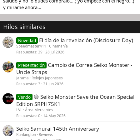
saludo y no lo dudes compralo....( yo empece con el negro...)
y mirame ahora...
Hilos similares
El día de la revelación (Disclosure Day)
Novedad
Speedmaster411
Cinemanía
Respuestas
39
28 Jul 2026
Cambio de Correa Seiko Monster -
Presentación
Uncle Straps
Jarama
Relojes Japoneses
Respuestas
3
21 Jun 2026
🟡 Seiko Monster Save the Ocean Special
Vendo
Edition SRPH75K1
LVL
Área Mercantes
Respuestas
0
14 May 2026
Seiko Samurai 145th Anniversary
Kurikington
Reviews