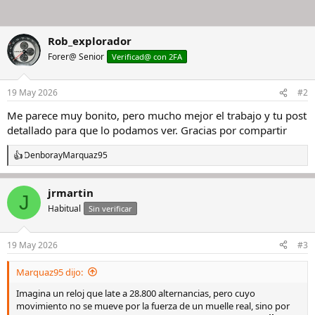
Rob_explorador
Forer@ Senior
Verificad@ con 2FA
19 May 2026
#2
Me parece muy bonito, pero mucho mejor el trabajo y tu post
detallado para que lo podamos ver. Gracias por compartir
Denbora
y
Marquaz95
R
e
a
jrmartin
c
J
c
Habitual
Sin verificar
i
o
n
19 May 2026
#3
e
s
Marquaz95 dijo:
:
Imagina un reloj que late a 28.800 alternancias, pero cuyo
movimiento no se mueve por la fuerza de un muelle real, sino por