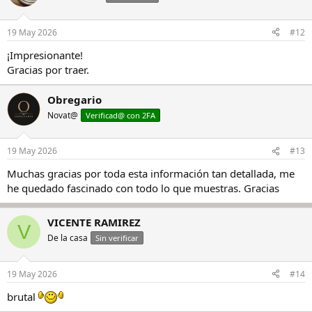
19 May 2026
#12
¡Impresionante!
Gracias por traer.
Obregario
Novat@
Verificad@ con 2FA
19 May 2026
#13
Muchas gracias por toda esta información tan detallada, me
he quedado fascinado con todo lo que muestras. Gracias
VICENTE RAMIREZ
V
De la casa
Sin verificar
19 May 2026
#14
brutal