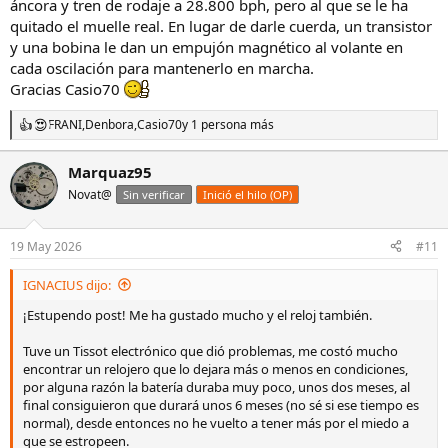
áncora y tren de rodaje a 28.800 bph, pero al que se le ha
quitado el muelle real. En lugar de darle cuerda, un transistor
y una bobina le dan un empujón magnético al volante en
cada oscilación para mantenerlo en marcha.
Gracias Casio70
FRANI
,
Denbora
,
Casio70
y 1 persona más
R
e
a
Marquaz95
c
Novat@
c
Sin verificar
Inició el hilo (OP)
i
o
n
19 May 2026
#11
e
s
IGNACIUS dijo:
:
¡Estupendo post! Me ha gustado mucho y el reloj también.
Tuve un Tissot electrónico que dió problemas, me costó mucho
encontrar un relojero que lo dejara más o menos en condiciones,
por alguna razón la batería duraba muy poco, unos dos meses, al
final consiguieron que durará unos 6 meses (no sé si ese tiempo es
normal), desde entonces no he vuelto a tener más por el miedo a
que se estropeen.