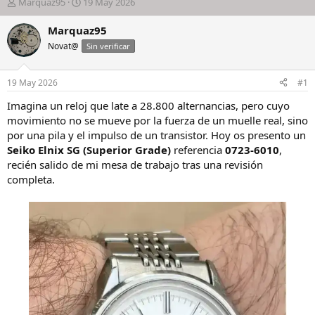
I
F
Marquaz95
19 May 2026
n
e
i
c
Marquaz95
c
h
Novat@
Sin verificar
i
a
a
d
d
e
19 May 2026
#1
o
i
r
n
Imagina un reloj que late a 28.800 alternancias, pero cuyo
d
i
movimiento no se mueve por la fuerza de un muelle real, sino
e
c
por una pila y el impulso de un transistor. Hoy os presento un
l
i
Seiko Elnix SG (Superior Grade)
referencia
0723-6010
,
h
o
recién salido de mi mesa de trabajo tras una revisión
i
completa.
l
o