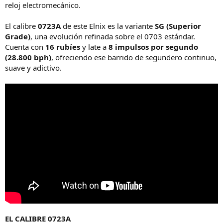
reloj electromecánico.
El calibre
0723A
de este Elnix es la variante
SG (Superior
Grade)
, una evolución refinada sobre el 0703 estándar.
Cuenta con
16 rubíes
y late a
8 impulsos por segundo
(28.800 bph)
, ofreciendo ese barrido de segundero continuo,
suave y adictivo.
EL CALIBRE 0723A