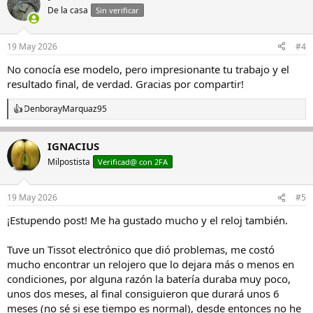
De la casa
Sin verificar
Ver el archivos adjunto 3496743
Nota técnica durante el montaje:
A diferencia de un calibre
19 May 2026
#4
mecánico tradicional, aquí el tren de engranajes no recibe la fuerza
desde un barrilete, sino que el propio volante (con imanes
No conocía ese modelo, pero impresionante tu trabajo y el
permanentes) es el que "empuja" las ruedas hacia adelante gracias a
resultado final, de verdad. Gracias por compartir!
los impulsos electromagnéticos de la bobina sobre los imanes del
volante.
Denbora
y
Marquaz95
R
e
Ver el archivos adjunto 3496744
a
IGNACIUS
c
El escape es peculiar, ya que la rueda de escape tiene una segunda
c
Milpostista
Verificad@ con 2FA
rueda dentada interior que impide que este gire en sentido
i
antihorario y sus dientes están diseñados para que las paletas del
o
áncora la hagan avanzar en sentido horario. Si en configuración
n
19 May 2026
#5
pones el video en 0,25x, puedes observar cómo las paletas son las
e
s
que impulsan la rueda de escape:
¡Estupendo post! Me ha gustado mucho y el reloj también.
:
Tuve un Tissot electrónico que dió problemas, me costó
mucho encontrar un relojero que lo dejara más o menos en
condiciones, por alguna razón la batería duraba muy poco,
unos dos meses, al final consiguieron que durará unos 6
meses (no sé si ese tiempo es normal), desde entonces no he