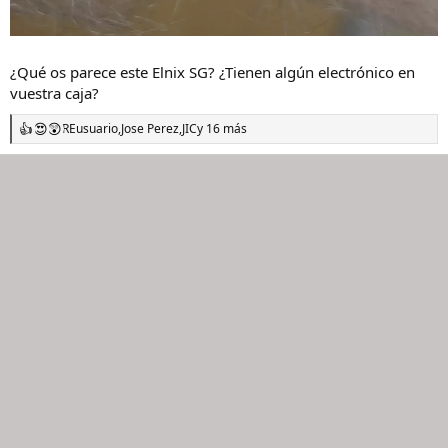
¿Qué os parece este Elnix SG? ¿Tienen algún electrónico en
vuestra caja?
REusuario
,
Jose Perez
,
JIC
y 16 más
R
e
a
c
c
i
o
n
e
s
: