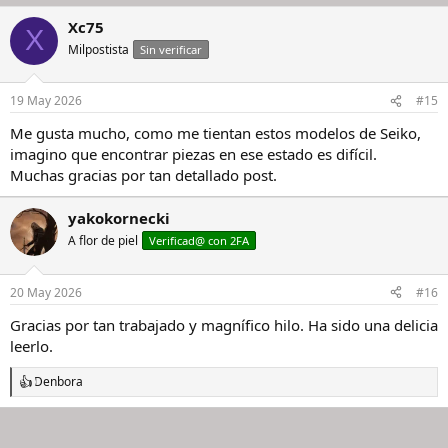
Xc75
X
Milpostista
Sin verificar
19 May 2026
#15
Me gusta mucho, como me tientan estos modelos de Seiko,
imagino que encontrar piezas en ese estado es difícil.
Muchas gracias por tan detallado post.
yakokornecki
A flor de piel
Verificad@ con 2FA
20 May 2026
#16
Gracias por tan trabajado y magnífico hilo. Ha sido una delicia
leerlo.
Denbora
R
e
a
c