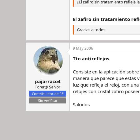
¿El zafiro sin tratamiento refleja l
El zafiro sin tratamiento ref
Gracias a todos.
9 May 2006
Tto antireflejos
Consiste en la aplicacíón sobre e
manera que parece que estas vie
pajarraco4
luz que refleja el reloj, con un
Forer@ Senior
relojes con cristal zafiro poseen
Contribuidor de RE
Sin verificar
Saludos