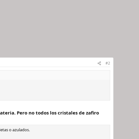
#2
ria. Pero no todos los cristales de zafiro
letas o azulados.