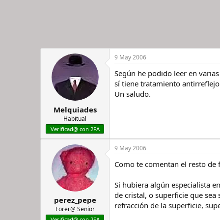
9 May 2006
Según he podido leer en varias
sí tiene tratamiento antirreflej
Un saludo.
Melquiades
Habitual
Verificad@ con 2FA
9 May 2006
Como te comentan el resto de f
Si hubiera algún especialista en
de cristal, o superficie que sea
perez_pepe
refracción de la superficie, su
Forer@ Senior
Verificad@ con 2FA