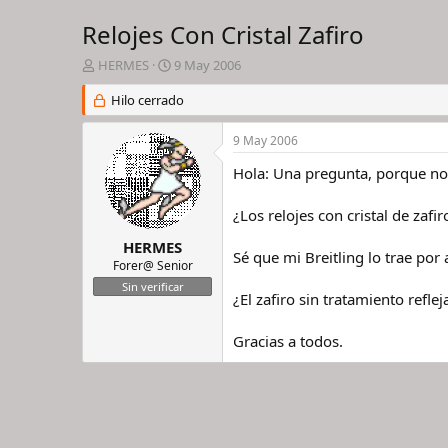
Relojes Con Cristal Zafiro
I
F
HERMES
9 May 2006
n
e
i
Hilo cerrado
c
c
h
i
a
9 May 2006
a
d
d
e
Hola: Una pregunta, porque no 
o
i
r
n
¿Los relojes con cristal de zafi
d
i
e
c
HERMES
Sé que mi Breitling lo trae po
l
i
Forer@ Senior
h
o
Sin verificar
i
¿El zafiro sin tratamiento reflej
l
o
Gracias a todos.