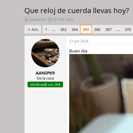
Que reloj de cuerda llevas hoy?
I
F
Gastonet
22 Feb 2022
n
e
Ant.
1
…
363
364
365
366
367
…
370
i
c
c
h
i
a
21 Jun 2026
a
d
Buen día
d
e
o
i
r
n
d
i
AANIP69
e
c
l
i
De la casa
h
o
Verificad@ con 2FA
i
l
o