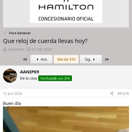
Foro General
Que reloj de cuerda llevas hoy?
I
F
Gastonet
22 Feb 2022
n
e
Primero
Último
Ant.
364 de 370
Sig.
i
c
c
h
i
a
AANIP69
a
d
De la casa
Verificad@ con 2FA
d
e
o
i
r
n
12 Jun 2026
#9.076
d
i
e
c
Buen día
l
i
h
o
i
l
o