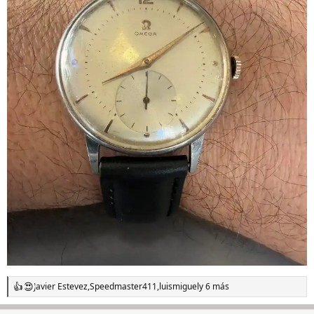
Javier Estevez
,
Speedmaster411
,
luismiguel
y 6 más
R
e
a