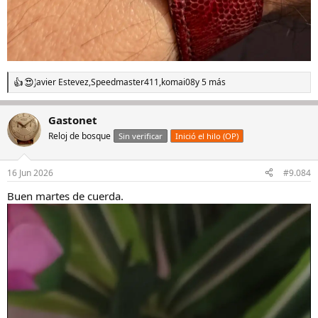
Javier Estevez
,
Speedmaster411
,
komai08
y 5 más
R
e
a
Gastonet
c
c
Reloj de bosque
Sin verificar
Inició el hilo (OP)
i
o
n
16 Jun 2026
#9.084
e
s
Buen martes de cuerda.
: