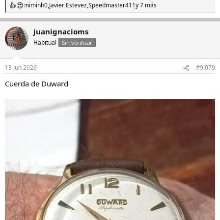
miminh0
,
Javier Estevez
,
Speedmaster411
y 7 más
R
e
a
juanignacioms
c
c
Habitual
Sin verificar
i
o
n
13 Jun 2026
#9.079
e
s
Cuerda de Duward
: