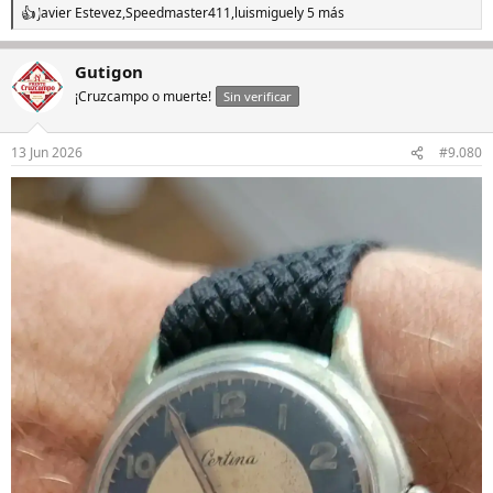
Javier Estevez
,
Speedmaster411
,
luismiguel
y 5 más
R
e
a
Gutigon
c
c
¡Cruzcampo o muerte!
Sin verificar
i
o
n
13 Jun 2026
#9.080
e
s
: