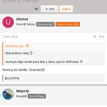
I
F
Ulutut
10 Feb 2026
n
e
Primero
Ant.
2 de 2
i
c
c
h
i
a
Ulutut
U
a
d
Forer@ Senior
Sin verificar
Inició el hilo (OP)
d
e
o
i
r
n
7 Mar 2026
#26
d
i
e
c
puzzling dijo:
l
i
h
o
Maravilloso reloj 👌
i
l
Aunque algo tarde para leer y decir, que lo disfrutes! 🥂
o
Nunca es tarde. Gracias😉
puzzling
R
e
a
Maycly
c
c
Novat@
Sin verificar
i
o
n