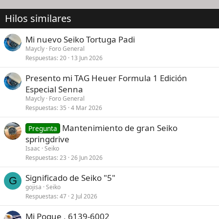
c
i
Hilos similares
o
n
e
Mi nuevo Seiko Tortuga Padi
s
Maycly
Foro General
:
Respuestas
20
13 Jun 2026
Presento mi TAG Heuer Formula 1 Edición
Especial Senna
Maycly
Foro General
Respuestas
35
4 Mar 2026
Mantenimiento de gran Seiko
Pregunta
springdrive
Isaac
Seiko
Respuestas
23
26 Jun 2026
Significado de Seiko "5"
G
gojisa
Seiko
Respuestas
47
2 Jul 2026
Mi Pogue , 6139-6002