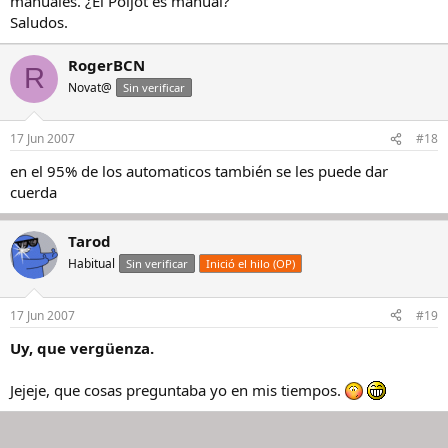
manuales. ¿El Poljot es manual?
Saludos.
RogerBCN
R
Novat@
Sin verificar
17 Jun 2007
#18
en el 95% de los automaticos también se les puede dar
cuerda
Tarod
Habitual
Sin verificar
Inició el hilo (OP)
17 Jun 2007
#19
Uy, que vergüenza.
Jejeje, que cosas preguntaba yo en mis tiempos.