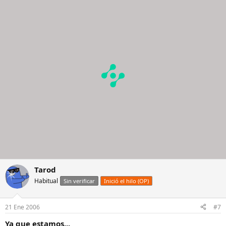
Tarod
Habitual
Sin verificar
Inició el hilo (OP)
21 Ene 2006
#7
Ya que estamos...