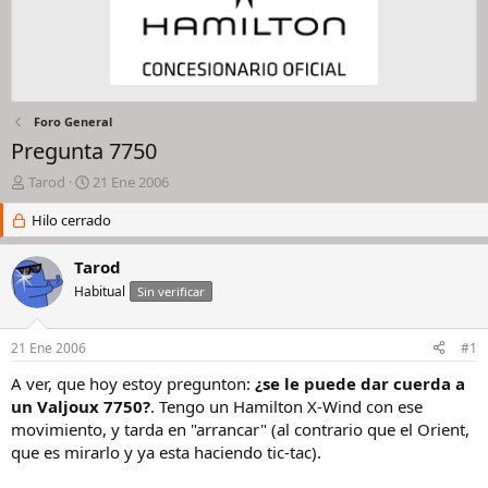
Foro General
Pregunta 7750
I
F
Tarod
21 Ene 2006
n
e
i
Hilo cerrado
c
c
h
i
a
Tarod
a
d
Habitual
Sin verificar
d
e
o
i
r
n
21 Ene 2006
#1
d
i
e
c
A ver, que hoy estoy pregunton:
¿se le puede dar cuerda a
l
i
un Valjoux 7750?
. Tengo un Hamilton X-Wind con ese
h
o
movimiento, y tarda en "arrancar" (al contrario que el Orient,
i
que es mirarlo y ya esta haciendo tic-tac).
l
o