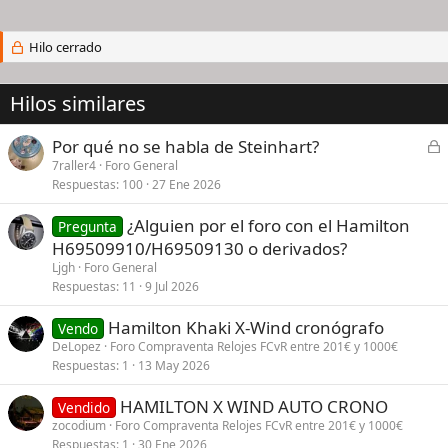
Hilo cerrado
Hilos similares
C
Por qué no se habla de Steinhart?
e
7raller4
Foro General
Respuestas
100
27 Ene 2026
r
r
¿Alguien por el foro con el Hamilton
Pregunta
a
H69509910/H69509130 o derivados?
d
Ljgh
Foro General
o
Respuestas
11
9 Jul 2026
Hamilton Khaki X-Wind cronógrafo
Vendo
DeLopez
Foro Compraventa Relojes FCvR entre 201€ y 1000€
Respuestas
1
13 May 2026
HAMILTON X WIND AUTO CRONO
Vendido
zocodium
Foro Compraventa Relojes FCvR entre 201€ y 1000€
Respuestas
1
30 Ene 2026