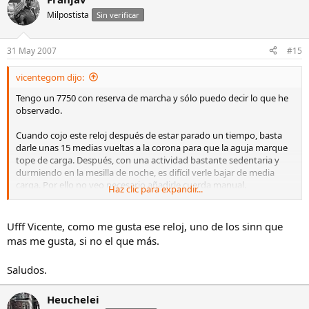
Milpostista
Sin verificar
31 May 2007
#15
vicentegom dijo:
Tengo un 7750 con reserva de marcha y sólo puedo decir lo que he
observado.
Cuando cojo este reloj después de estar parado un tiempo, basta
darle unas 15 medias vueltas a la corona para que la aguja marque
tope de carga. Después, con una actividad bastante sedentaria y
durmiendo en la mesilla de noche, es difícil verle bajar de media
carga. Por ello no veo necesario añadirle cuerda manual.
Haz clic para expandir...
Lo que no conviene hacer por la noche es ajustar la fecha, pues el
mecanismo de cambio de día está funcionando. La hora sí puedes
Ufff Vicente, como me gusta ese reloj, uno de los sinn que
ajustarla sin problemas, y no creo que tampoco le afecte darle
mas me gusta, si no el que más.
cuerda.
Saludos.
Respecto a tu última pregunta, yo siempre he dejado los relojes con
la corona cerrada hasta que se les agota la cuerda. Dejarlo en otra
posición pienso que sólo puede servir para que entre polvo y
Heuchelei
humedad.