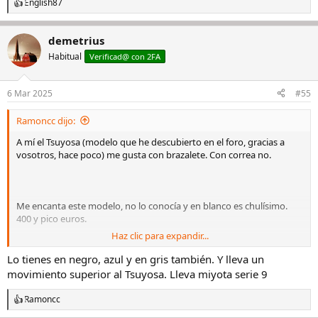
English87
R
e
a
demetrius
c
c
Habitual
Verificad@ con 2FA
i
o
n
6 Mar 2025
#55
e
s
Ramoncc dijo:
:
A mí el Tsuyosa (modelo que he descubierto en el foro, gracias a
vosotros, hace poco) me gusta con brazalete. Con correa no.
Me encanta este modelo, no lo conocía y en blanco es chulísimo.
400 y pico euros.
Haz clic para expandir...
Ver el archivos adjunto 3009778
Lo tienes en negro, azul y en gris también. Y lleva un
Perdón por ensuciar el hilo.
movimiento superior al Tsuyosa. Lleva miyota serie 9
Ramoncc
R
e