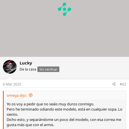
:
Lucky
De la casa
Sin verificar
6 Mar 2025
#62
omega dijo:
Yo os voy a pedir que no seáis muy duros conmigo.
Pero he terminado odiando este modelo, está en cualquier sopa. Lo
siento.
Dicho esto, y separándome un poco del modelo, con esa correa me
gusta más que con el armis.