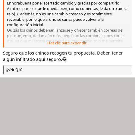
Enhorabuena por el acertado cambio y gracias por compartirlo.
A mí me parece que le queda bien, como comentas, le da otro aire al
reloj. Y, además, no es una cambio costoso y es totalmente
reversible, por lo que si uno se cansa puede volver a la
configuración inicial.
Quizás los chinos deberían lanzarse y ofrecer también correas de
piel que, emo, darían aún más juego con las combinaciones con el
dial, ya que mi escasa capacidad de imaginación solo me permite
Haz clic para expandir...
ver bien estos caucho si son del mismo color que el dial i, a lo sumo
con uno negro que vale para todos los diales.
Seguro que los chinos recogen tu propuesta. Deben tener
algún infiltrado aquí seguro.😃
NriQ10
R
e
a
c
c
i
o
n
e
s
: