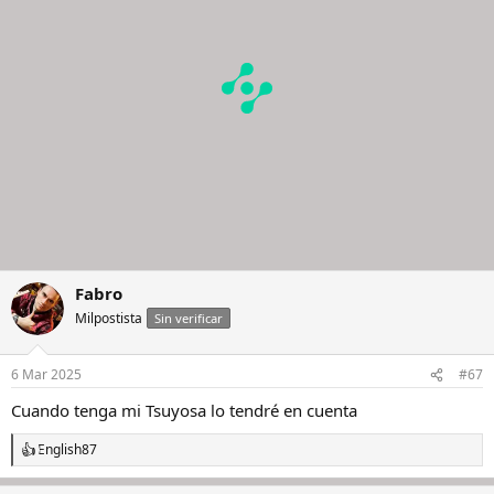
n
e
s
:
Fabro
Milpostista
Sin verificar
6 Mar 2025
#67
Cuando tenga mi Tsuyosa lo tendré en cuenta
English87
R
e
a