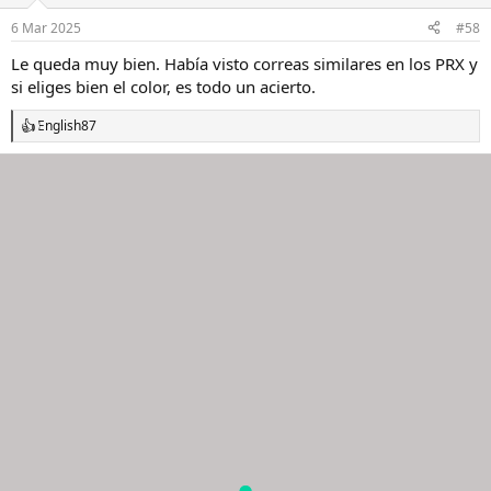
o
n
6 Mar 2025
#58
e
s
Le queda muy bien. Había visto correas similares en los PRX y
:
si eliges bien el color, es todo un acierto.
English87
R
e
a
c
c
i
o
n
e
s
: