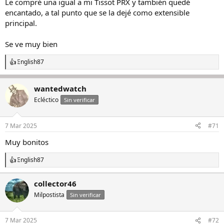
Le compré una igual a mi Tissot PRX y también quedé
encantado, a tal punto que se la dejé como extensible
principal.
Se ve muy bien
English87
R
e
a
wantedwatch
c
c
Ecléctico
Sin verificar
i
o
n
7 Mar 2025
#71
e
s
Muy bonitos
:
English87
R
e
a
collector46
c
Milpostista
c
Sin verificar
i
o
n
7 Mar 2025
#72