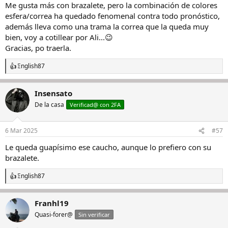
Me gusta más con brazalete, pero la combinación de colores
esfera/correa ha quedado fenomenal contra todo pronóstico,
además lleva como una trama la correa que la queda muy
bien, voy a cotillear por Ali...😉
Gracias, po traerla.
English87
R
e
a
Insensato
c
c
De la casa
Verificad@ con 2FA
i
o
n
6 Mar 2025
#57
e
s
Le queda guapísimo ese caucho, aunque lo prefiero con su
:
brazalete.
English87
R
e
a
Franhl19
c
c
Quasi-forer@
Sin verificar
i