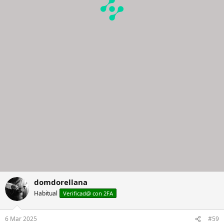
domdorellana
Habitual
Verificad@ con 2FA
6 Mar 2025
#59