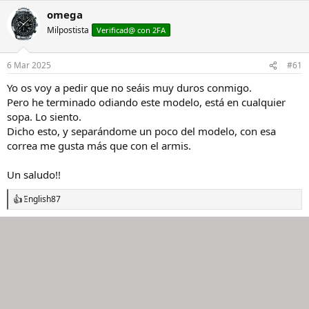
a
omega
c
Milpostista
c
Verificad@ con 2FA
i
o
n
6 Mar 2025
#61
e
s
Yo os voy a pedir que no seáis muy duros conmigo.
:
Pero he terminado odiando este modelo, está en cualquier
sopa. Lo siento.
Dicho esto, y separándome un poco del modelo, con esa
correa me gusta más que con el armis.
Un saludo!!
English87
R
e
a
c
c
i
o
n
e
s