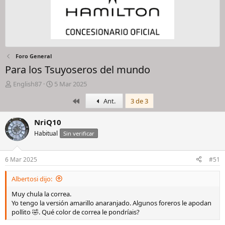
Foro General
Para los Tsuyoseros del mundo
I
F
English87
5 Mar 2025
n
e
Primero
Ant.
3 de 3
i
c
c
h
i
a
NriQ10
a
d
Habitual
Sin verificar
d
e
o
i
r
n
6 Mar 2025
#51
d
i
e
c
Albertosi dijo:
l
i
h
o
Muy chula la correa.
i
Yo tengo la versión amarillo anaranjado. Algunos foreros le apodan
l
pollito 🤣. Qué color de correa le pondríais?
o