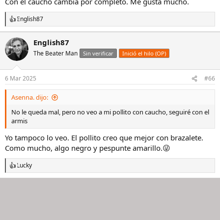
Con el caucho cambia por completo. Me gusta mucho.
:
English87
R
e
a
English87
c
The Beater Man
c
Sin verificar
Inició el hilo (OP)
i
o
n
6 Mar 2025
#66
e
s
Asenna. dijo:
:
No le queda mal, pero no veo a mi pollito con caucho, seguiré con el
armis
Yo tampoco lo veo. El pollito creo que mejor con brazalete.
Como mucho, algo negro y pespunte amarillo.😜
Lucky
R
e
a
c
c
i
o