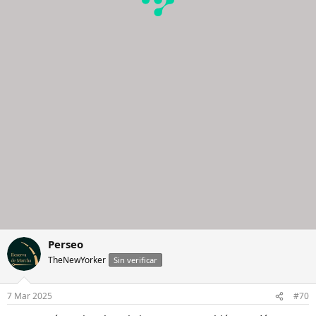
Perseo
TheNewYorker
Sin verificar
7 Mar 2025
#70