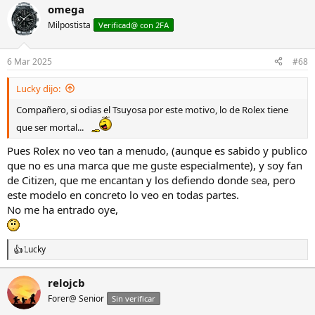
omega
c
c
Milpostista
Verificad@ con 2FA
i
o
n
6 Mar 2025
#68
e
s
Lucky dijo:
:
Compañero, si odias el Tsuyosa por este motivo, lo de Rolex tiene
que ser mortal...
Pues Rolex no veo tan a menudo, (aunque es sabido y publico
que no es una marca que me guste especialmente), y soy fan
de Citizen, que me encantan y los defiendo donde sea, pero
este modelo en concreto lo veo en todas partes.
No me ha entrado oye,
Lucky
R
e
a
relojcb
c
Forer@ Senior
c
Sin verificar
i