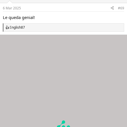
o
n
6 Mar 2025
#69
e
s
Le queda genial!
:
English87
R
e
a
c
c
i
o
n
e
s
: