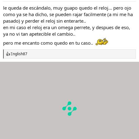
e
s
le queda de escándalo, muy guapo quedo el reloj... pero ojo
:
como ya se ha dicho, se pueden rajar facilmente (a mi me ha
pasado) y perder el reloj sin enterarte..
en mi caso el reloj era un omega perrete, y despues de eso,
ya no vi tan apetecible el cambio..
pero me encanto como quedo en tu caso..
English87
R
e
a
c
c
i
o
n
e
s
: