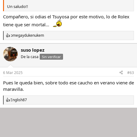
Un saludo!!
Compañero, si odias el Tsuyosa por este motivo, lo de Rolex
tiene que ser mortal...
omega
y
dukenukem
R
e
a
suso lopez
c
De la casa
c
Sin verificar
i
o
n
6 Mar 2025
#63
e
s
Pues le queda bien, sobre todo ese caucho en verano viene de
:
maravilla.
English87
R
e
a
c
c
i
o
n