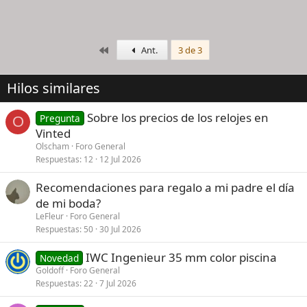
Primero
Ant.
3 de 3
Hilos similares
Sobre los precios de los relojes en
Pregunta
O
Vinted
Olscham
Foro General
Respuestas
12
12 Jul 2026
Recomendaciones para regalo a mi padre el día
de mi boda?
LeFleur
Foro General
Respuestas
50
30 Jul 2026
IWC Ingenieur 35 mm color piscina
Novedad
Goldoff
Foro General
Respuestas
22
7 Jul 2026