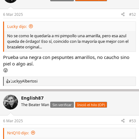
6 Mar 2025
#52
Lucky dijo:
No se como le quedaría a mi pimpollo una amarilla, pero esa azul
queda de órdago! Eso sí, coincido con la mayoría que mejor con el
brazalete original...
Prueba una negra con pespuntes amarillos, no caucho sino
piel o algo así.
😜
Lucky
y
Albertosi
R
e
a
English87
c
c
The Beater Man
Sin verificar
Inició el hilo (OP)
i
o
n
6 Mar 2025
#53
e
s
NriQ10 dijo:
: