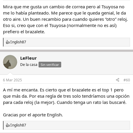
Mira que me gusta un cambio de correa pero al Tsuyosa no
me lo había planteado. Me parece que le queda genial, le da
otro aire. Un buen recambio para cuando quieres “otro” reloj.
Eso si, creo que con el Tsuyosa (normalmente no es así)
prefiero el brazalete.
English87
R
e
a
LeFleur
c
c
De la casa
Sin verificar
i
o
n
6 Mar 2025
#60
e
s
A mí me encanta. Es cierto que el brazalete es el top 1 pero
:
que más da. Por esa regla de tres solo tendríamos una opción
para cada reloj (la mejor). Cuando tenga un rato las buscaré.
Gracias por el aporte English.
English87
R
e