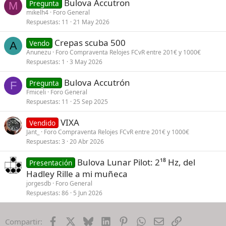
Bulova Accutron
Pregunta
M
mikelh4
Foro General
Respuestas
11
21 May 2026
Crepas scuba 500
Vendo
A
Anunezu
Foro Compraventa Relojes FCvR entre 201€ y 1000€
Respuestas
1
3 May 2026
Bulova Accutrón
Pregunta
F
Fmiceli
Foro General
Respuestas
11
25 Sep 2025
VIXA
Vendido
Jant_
Foro Compraventa Relojes FCvR entre 201€ y 1000€
Respuestas
3
20 Abr 2026
Bulova Lunar Pilot: 2¹⁸ Hz, del
Presentación
Hadley Rille a mi muñeca
jorgesdb
Foro General
Respuestas
86
5 Jun 2026
Facebook
X
Bluesky
LinkedIn
Pinterest
WhatsApp
Email
Enlace
Compartir: