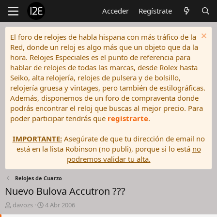
Acceder
Regístrate
El foro de relojes de habla hispana con más tráfico de la
Red, donde un reloj es algo más que un objeto que da la
hora. Relojes Especiales es el punto de referencia para
hablar de relojes de todas las marcas, desde Rolex hasta
Seiko, alta relojería, relojes de pulsera y de bolsillo,
relojería gruesa y vintages, pero también de estilográficas.
Además, disponemos de un foro de compraventa donde
podrás encontrar el reloj que buscas al mejor precio. Para
poder participar tendrás que
registrarte
.
IMPORTANTE:
Asegúrate de que tu dirección de email no
está en la lista Robinson (no publi), porque si lo está
no
podremos validar tu alta.
Relojes de Cuarzo
Nuevo Bulova Accutron ???
I
F
davozs
4 Abr 2006
n
e