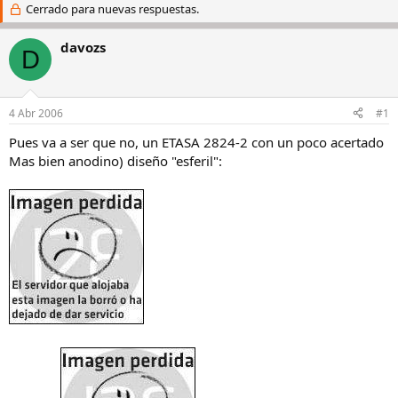
i
Cerrado para nuevas respuestas.
c
c
h
i
a
davozs
D
a
d
d
e
o
i
r
n
4 Abr 2006
#1
d
i
e
c
Pues va a ser que no, un ETASA 2824-2 con un poco acertado
l
i
Mas bien anodino) diseño "esferil":
h
o
i
l
o