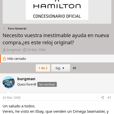
Foro General
Necesito vuestra inestimable ayuda en nueva
compra.¿es este reloj original?
I
F
burgman
20 Mar 2006
n
e
i
Hilo cerrado
c
c
h
i
a
Último
1 de 2
Sig.
a
d
d
e
burgman
o
i
Quasi-forer@
Sin verificar
r
n
d
i
e
c
20 Mar 2006
#1
l
i
h
o
Un saludo a todos.
i
Vereis, he visto en Ebay, que venden un Omega Seamaster, y
l