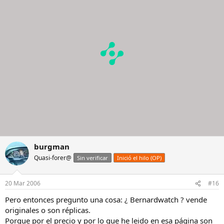
burgman
Quasi-forer@
Sin verificar
Inició el hilo (OP)
20 Mar 2006
#16
Pero entonces pregunto una cosa: ¿ Bernardwatch ? vende
originales o son réplicas.
Porque por el precio y por lo que he leido en esa página son