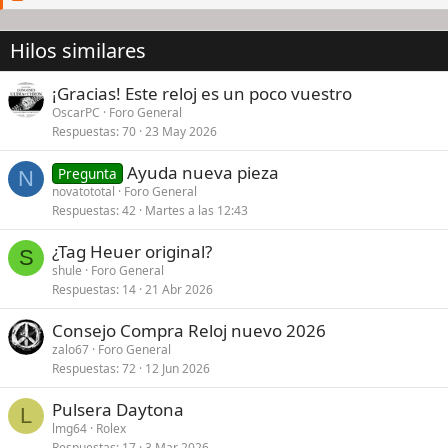
Hilos similares
¡Gracias! Este reloj es un poco vuestro
OscarPC
Foro General
Respuestas
70
23 May 2026
Ayuda nueva pieza
Pregunta
N
novatototal
Foro General
Respuestas
42
Martes a las 12:43
¿Tag Heuer original?
S
shule
Foro General
Respuestas
14
21 Abr 2026
Consejo Compra Reloj nuevo 2026
zalo67
Foro General
Respuestas
72
12 Jun 2026
Pulsera Daytona
L
lmg64
Rolex
Respuestas
17
3 Mar 2026