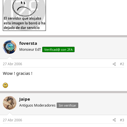
foversta
Monsieur EdT
Verificad@ con 2FA
27 Abr 2006
#2
Wow ! gracias !
Jaipe
Antiguos Moderadores
Sin verificar
27 Abr 2006
#3