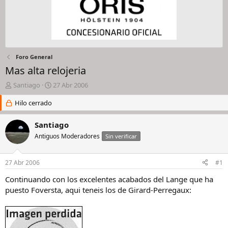
Foro General
Mas alta relojeria
I
F
Santiago
27 Abr 2006
n
e
i
Hilo cerrado
c
c
h
i
a
Santiago
a
d
Antiguos Moderadores
Sin verificar
d
e
o
i
r
n
27 Abr 2006
#1
d
i
e
c
Continuando con los excelentes acabados del Lange que ha
l
i
puesto Foversta, aqui teneis los de Girard-Perregaux:
h
o
i
l
o