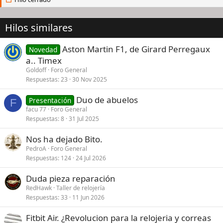
Hilos similares
Aston Martin F1, de Girard Perregaux
Novedad
a.. Timex
Goldoff
Foro General
Respuestas
23
30 Nov 2025
Duo de abuelos
Presentación
F
facu 77
Foro General
Respuestas
8
31 Jul 2025
Nos ha dejado Bito.
PedroA
Foro General
Respuestas
124
24 Jul 2026
Duda pieza reparación
RedHawk
Taller de relojería
Respuestas
33
11 Jun 2026
Fitbit Air. ¿Revolucion para la relojeria y correas