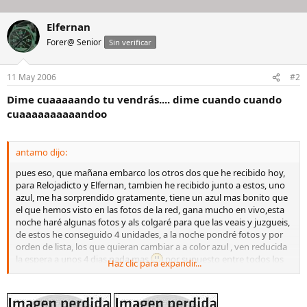
Elfernan
Forer@ Senior
Sin verificar
11 May 2006
#2
Dime cuaaaaando tu vendrás.... dime cuando cuando
cuaaaaaaaaaandoo
antamo dijo:
pues eso, que mañana embarco los otros dos que he recibido hoy,
para Relojadicto y Elfernan, tambien he recibido junto a estos, uno
azul, me ha sorprendido gratamente, tiene un azul mas bonito que
el que hemos visto en las fotos de la red, gana mucho en vivo,esta
noche haré algunas fotos y als colgaré para que las veais y juzgueis,
de estos he conseguido 4 unidades, a la noche pondré fotos y por
orden de lista, los que quieran cambiar a a color azul , ven reducida
la espera a unos 4 dias nada mas
por supuesto entre todos los
Haz clic para expandir...
que quieran cambiar a azul, prevalecerá el orden de la lista, voy a
ponerlo tambien en el post de la lista. Saludos