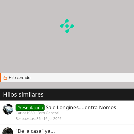
Hilo cerrado
Hilos similares
Sale Longines....entra Nomos
Presentación
Carlos1980
Foro General
Respuestas
36
16 Jul 2026
"De la casa" ya...