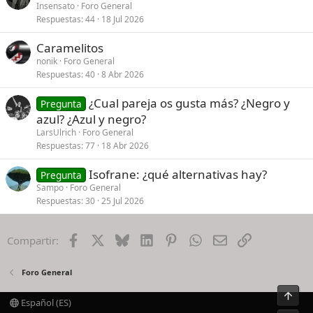
Insensato
Foro General
Respuestas
44
18 Jul 2026
Caramelitos
nonik
Foro General
Respuestas
40
8 Abr 2026
¿Cual pareja os gusta más? ¿Negro y
Pregunta
azul? ¿Azul y negro?
LarsUlrich
Foro General
Respuestas
77
18 Abr 2026
Isofrane: ¿qué alternativas hay?
Pregunta
Sampo
Foro General
Respuestas
30
25 Jul 2026
Facebook
X
Bluesky
LinkedIn
Pinterest
WhatsApp
Email
Enlace
Compartir:
Foro General
Arrib
Español (ES)