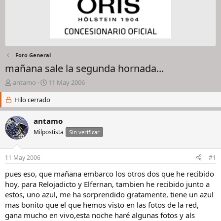
Foro General
mañana sale la segunda hornada...
I
F
antamo
11 May 2006
n
e
i
Hilo cerrado
c
c
h
i
a
antamo
a
d
Milpostista
Sin verificar
d
e
o
i
r
n
11 May 2006
#1
d
i
e
c
pues eso, que mañana embarco los otros dos que he recibido
l
i
hoy, para Relojadicto y Elfernan, tambien he recibido junto a
h
o
estos, uno azul, me ha sorprendido gratamente, tiene un azul
i
mas bonito que el que hemos visto en las fotos de la red,
l
gana mucho en vivo,esta noche haré algunas fotos y als
o