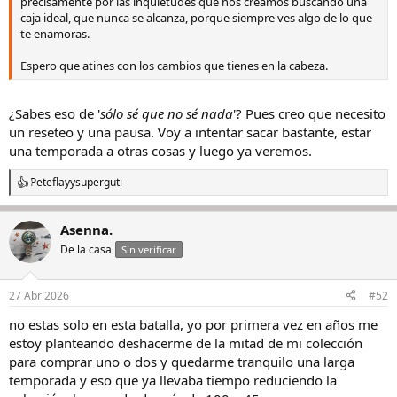
precisamente por las inquietudes que nos creamos buscando una
o
caja ideal, que nunca se alcanza, porque siempre ves algo de lo que
te enamoras.
Espero que atines con los cambios que tienes en la cabeza.
¿Sabes eso de '
sólo sé que no sé nada
'? Pues creo que necesito
un reseteo y una pausa. Voy a intentar sacar bastante, estar
una temporada a otras cosas y luego ya veremos.
Peteflay
y
superguti
R
e
a
Asenna.
c
c
De la casa
Sin verificar
i
o
n
27 Abr 2026
#52
e
s
no estas solo en esta batalla, yo por primera vez en años me
:
estoy planteando deshacerme de la mitad de mi colección
para comprar uno o dos y quedarme tranquilo una larga
temporada y eso que ya llevaba tiempo reduciendo la