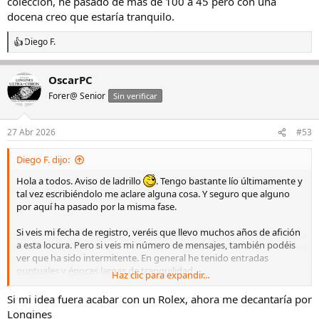
colección, he pasado de más de 100 a 45 pero con una
docena creo que estaría tranquilo.
Diego F.
R
e
a
OscarPC
c
c
Forer@ Senior
Sin verificar
i
o
n
27 Abr 2026
#53
e
s
Diego F. dijo:
:
Hola a todos. Aviso de ladrillo
. Tengo bastante lío últimamente y
tal vez escribiéndolo me aclare alguna cosa. Y seguro que alguno
por aquí ha pasado por la misma fase.
Si veis mi fecha de registro, veréis que llevo muchos años de afición
a esta locura. Pero si veis mi número de mensajes, también podéis
ver que ha sido intermitente. En general he tenido entradas
puntuales y épocas largas de tranquilidad.
Haz clic para expandir...
En los últimos meses, me ha entrado la locura y he puesto mi
colección patas arriba.
Si mi idea fuera acabar con un Rolex, ahora me decantaría por
Longines