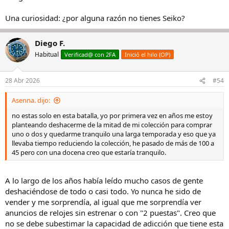
Para situarnos, os pongo una foto de lo que tengo ahora:
Una curiosidad: ¿por alguna razón no tienes Seiko?
Descripción rápida:
Diego F.
Habitual
Verificad@ con 2FA
Inició el hilo (OP)
Caja de suizos:
-
Longines Dolce Vita
crono de cuarzo. Mi reloj de pedida y el inicio
de mi afición. Lo tengo desde 2006.
28 Abr 2026
#54
-
Breitling Navitimer.
Comprado en 2015 a un forero tras salida de
un Speedmaster que tuve desde 2009 hasta poco antes de comprar
Asenna. dijo:
el Navitimer. Estoy pensando si venderlo.
-
Cartier Santos
Titanio. Muy reciente. De finales de Febrero. Una
no estas solo en esta batalla, yo por primera vez en años me estoy
compra un poco loca. Llevaba desde Octubre en lista para un Rolex
planteando deshacerme de la mitad de mi colección para comprar
y durante la espera viendo otras cosas, me probé algún Cartier y
uno o dos y quedarme tranquilo una larga temporada y eso que ya
decidí borrarme de la lista de Rolex tras cambiar de Oyster
llevaba tiempo reduciendo la colección, he pasado de más de 100 a
Perpetual a DateJust y luego a Explorer I.
45 pero con una docena creo que estaría tranquilo.
-
Tissot PRX
35mm en cuarzo. Me apetecía algo muy dorado sin
gastar mucho dinero y desde Enero tengo este Tissot. Muy cómodo
y algo diferente al resto.
A lo largo de los años había leído mucho casos de gente
-
Certina New Art
de los años 70. Era el reloj de mi abuelo. Tras 28
deshaciéndose de todo o casi todo. Yo nunca he sido de
años en un cajón lo encontré y lo llevé a restaurar.
vender y me sorprendía, al igual que me sorprendía ver
anuncios de relojes sin estrenar o con "2 puestas". Creo que
Caja de otros relojes:
no se debe subestimar la capacidad de adicción que tiene esta
-
Stowa Marine
40mm. Este lo compré en 2019 y lo configuré con