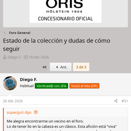
Foro General
Estado de la colección y dudas de cómo
seguir
I
F
Diego F.
19 Abr 2026
n
e
Primero
Ant.
3 de 3
i
c
c
h
i
a
Diego F.
a
d
Habitual
Verificad@ con 2FA
Inició el hilo (OP)
d
e
o
i
r
n
26 Abr 2026
#51
d
i
e
c
superguti dijo:
l
i
h
o
Me alegra encontrarme un vecino en el foro.
i
Lo de tener lío en la cabeza es un clásico. Esta afición está “viva”
l