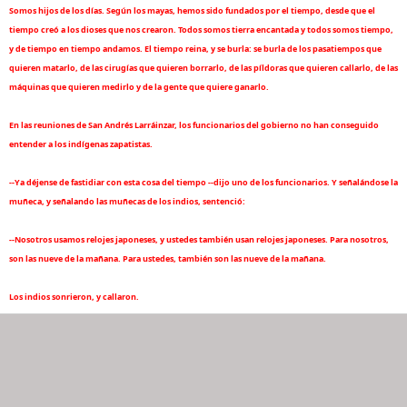
Somos hijos de los días. Según los mayas, hemos sido fundados por el tiempo, desde que el
tiempo creó a los dioses que nos crearon. Todos somos tierra encantada y todos somos tiempo,
y de tiempo en tiempo andamos. El tiempo reina, y se burla: se burla de los pasatiempos que
quieren matarlo, de las cirugías que quieren borrarlo, de las píldoras que quieren callarlo, de las
máquinas que quieren medirlo y de la gente que quiere ganarlo.
En las reuniones de San Andrés Larráinzar, los funcionarios del gobierno no han conseguido
entender a los indígenas zapatistas.
--Ya déjense de fastidiar con esta cosa del tiempo --dijo uno de los funcionarios. Y señalándose la
muñeca, y señalando las muñecas de los indios, sentenció:
--Nosotros usamos relojes japoneses, y ustedes también usan relojes japoneses. Para nosotros,
son las nueve de la mañana. Para ustedes, también son las nueve de la mañana.
Los indios sonrieron, y callaron.