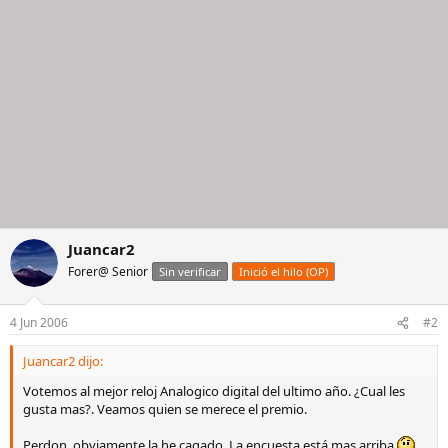
Juancar2
Forer@ Senior
Sin verificar
Inició el hilo (OP)
4 Jun 2006
#2
Juancar2 dijo:
Votemos al mejor reloj Analogico digital del ultimo año. ¿Cual les
gusta mas?. Veamos quien se merece el premio.
Perdon, obviamente la he cagado. La encuesta está mas arriba.