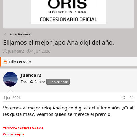
Foro General
Elijamos el mejor Japo Ana-digi del año.
I
F
Juancar2
4 Jun 2006
n
e
i
Hilo cerrado
c
c
h
i
a
Juancar2
a
d
Forer@ Senior
Sin verificar
d
e
o
i
r
n
4 Jun 2006
#1
d
i
e
c
Votemos al mejor reloj Analogico digital del ultimo año. ¿Cual
l
i
les gusta mas?. Veamos quien se merece el premio.
h
o
i
l
VENTANAS ¤ Eduardo Galeano
o
Contratiempos