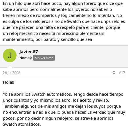
máquina llevan? 2824?
En un hilo que abrí hace poco, hay algun forero que dice que
Un saludo a todos y gracias
sabe abrirlos pero normalmente los joyeros no saben o
tienen miedo de romperlos y lógicamente no lo intentan. No
es culpa de los relojeros sino de Swatch que hace unps relojes
que me parecen una falta de respeto para el cliente, porque
un reloj mecánico necesita miprescindiblemente un
mantenimiento, por barato y sencillo que sea
Javier.87
J
Novat@
Sin verificar
26 Jul 2008
#17
Hola!!
Yo sé abrir los Swatch automáticos. Tengo desde hace tiempo
unos cuantos y yo mismo los abro, los aceito y reviso.
Tambien algunos de mis amigos me dejan los suyos porque
no encuentran a nadie que lo pueda hacer. Es verdad que muy
pocos, por no decir ningun relojero, se atreve a abrir los
Swatch atomáticos.