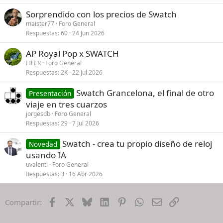
Sorprendido con los precios de Swatch
maister77
Foro General
Respuestas
60
24 Jun 2026
AP Royal Pop x SWATCH
FIFER
Foro General
Respuestas
2K
22 Jul 2026
Swatch Grancelona, el final de otro
Presentación
viaje en tres cuarzos
jorgesdb
Foro General
Respuestas
29
7 Jul 2026
Swatch - crea tu propio diseño de reloj
Novedad
usando IA
uvalenti
Foro General
Respuestas
3
16 Abr 2026
Facebook
X
Bluesky
LinkedIn
Pinterest
WhatsApp
Email
Enlace
Compartir: