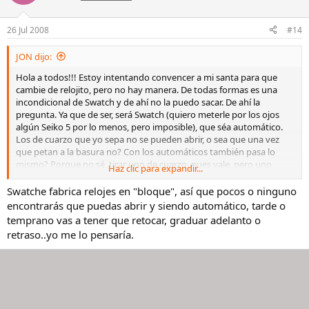
26 Jul 2008
#14
JON dijo:
Hola a todos!!! Estoy intentando convencer a mi santa para que
cambie de relojito, pero no hay manera. De todas formas es una
incondicional de Swatch y de ahí no la puedo sacar. De ahí la
pregunta. Ya que de ser, será Swatch (quiero meterle por los ojos
algún Seiko 5 por lo menos, pero imposible), que séa automático.
Los de cuarzo que yo sepa no se pueden abrir, o sea que una vez
que petan a la basura no? Con los automáticos también pasa lo
mismo? Porque no sé, tirar uno de cuarzo, pues vale, pero uno
Haz clic para expandir...
automático pues como que ya me jode más ,aunque séa sencillito y
todo eso. Y para lubricarlos y eso me preguntaba yo... Si alguien me
Swatche fabrica relojes en "bloque", así que pocos o ninguno
puede aclarar un poquito pues muy agradecido. Y ya de paso que
encontrarás que puedas abrir y siendo automático, tarde o
máquina llevan? 2824?
temprano vas a tener que retocar, graduar adelanto o
Un saludo a todos y gracias
retraso..yo me lo pensaría.