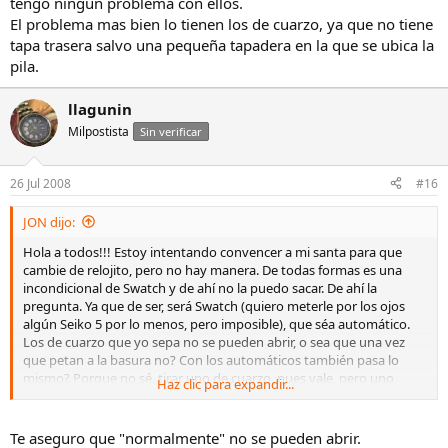
tengo ningun problema con ellos.
El problema mas bien lo tienen los de cuarzo, ya que no tiene
tapa trasera salvo una pequeña tapadera en la que se ubica la
pila.
llagunin
Milpostista
Sin verificar
26 Jul 2008
#16
JON dijo:
Hola a todos!!! Estoy intentando convencer a mi santa para que
cambie de relojito, pero no hay manera. De todas formas es una
incondicional de Swatch y de ahí no la puedo sacar. De ahí la
pregunta. Ya que de ser, será Swatch (quiero meterle por los ojos
algún Seiko 5 por lo menos, pero imposible), que séa automático.
Los de cuarzo que yo sepa no se pueden abrir, o sea que una vez
que petan a la basura no? Con los automáticos también pasa lo
mismo? Porque no sé, tirar uno de cuarzo, pues vale, pero uno
Haz clic para expandir...
automático pues como que ya me jode más ,aunque séa sencillito y
todo eso. Y para lubricarlos y eso me preguntaba yo... Si alguien me
puede aclarar un poquito pues muy agradecido. Y ya de paso que
Te aseguro que "normalmente" no se pueden abrir.