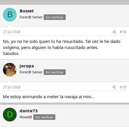
Busset
B
Forer@ Senior
Sin verificar
27 Jul 2008
#18
No, yo no he sido quien lo ha resucitado. Tal vez le he dado
oxígeno, pero alguien lo había rusucitado antes.
Saludos
jocopa
Forer@ Senior
Sin verificar
27 Jul 2008
#19
Me estoy animando a meter la navaja al mio...
dante73
D
Novat@
Sin verificar