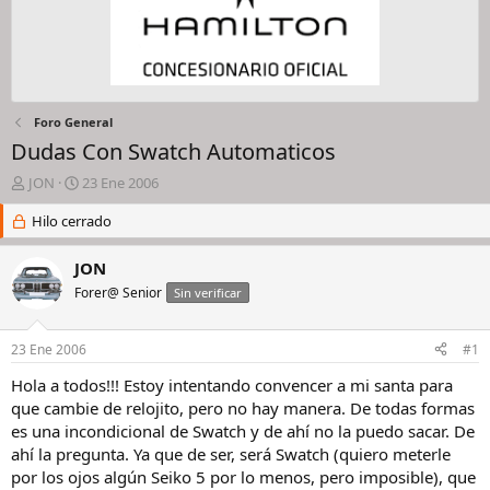
Foro General
Dudas Con Swatch Automaticos
I
F
JON
23 Ene 2006
n
e
i
Hilo cerrado
c
c
h
i
a
JON
a
d
Forer@ Senior
Sin verificar
d
e
o
i
r
n
23 Ene 2006
#1
d
i
e
c
Hola a todos!!! Estoy intentando convencer a mi santa para
l
i
que cambie de relojito, pero no hay manera. De todas formas
h
o
es una incondicional de Swatch y de ahí no la puedo sacar. De
i
ahí la pregunta. Ya que de ser, será Swatch (quiero meterle
l
por los ojos algún Seiko 5 por lo menos, pero imposible), que
o