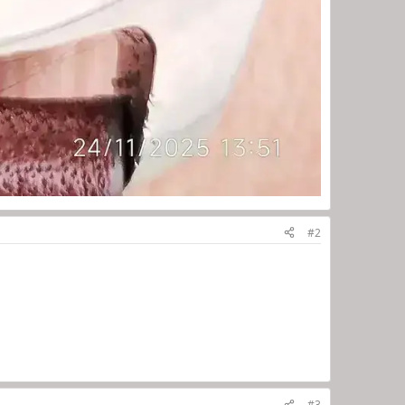
#2
#3