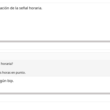
ción de la señal horaria.
l horaria?
las horas en punto.
ngún bip.