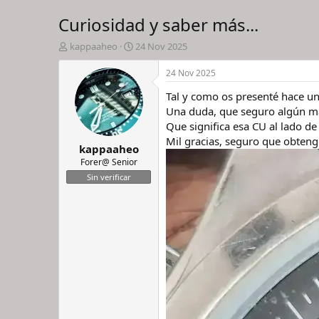
Curiosidad y saber más...
I
F
kappaaheo
24 Nov 2025
n
e
i
c
24 Nov 2025
c
h
Tal y como os presenté hace uno
i
a
a
d
Una duda, que seguro algún mae
d
e
Que significa esa CU al lado de 
o
i
Mil gracias, seguro que obteng
kappaaheo
r
n
d
i
Forer@ Senior
e
c
Sin verificar
l
i
h
o
i
l
o