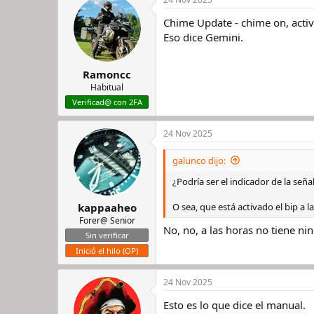
Chime Update - chime on, activa
Eso dice Gemini.
Ramoncc
Habitual
Verificad@ con 2FA
24 Nov 2025
galunco dijo:
¿Podría ser el indicador de la seña
O sea, que está activado el bip a 
kappaaheo
Forer@ Senior
No, no, a las horas no tiene ni
Sin verificar
Inició el hilo (OP)
24 Nov 2025
Esto es lo que dice el manual.