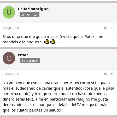
Usuarioantiguo
U
.
Sin verificar
5 Ago 2006
#8
Si os digo que me gusta mas el Invicta que el Patek ¿me
mandais a la hoguera?
cesar
C
_
Sin verificar
5 Ago 2006
#9
No yo creo que eso es una gran suerte , es como si te guata
más el sudedaneo de caviar que el autentico (cosa que le pasa
a mucha gente) y te digo suerte pues con bastante menos
dinero seras feliz, a mi en particular este reloj no me gusta
demasiado clasico , aunque el detalle del IV me gusta más
que los cuatro palotes un saludo