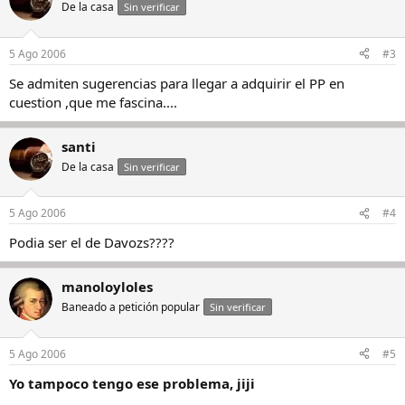
De la casa
Sin verificar
5 Ago 2006
#3
Se admiten sugerencias para llegar a adquirir el PP en
cuestion ,que me fascina....
santi
De la casa
Sin verificar
5 Ago 2006
#4
Podia ser el de Davozs????
manoloyloles
Baneado a petición popular
Sin verificar
5 Ago 2006
#5
Yo tampoco tengo ese problema, jiji