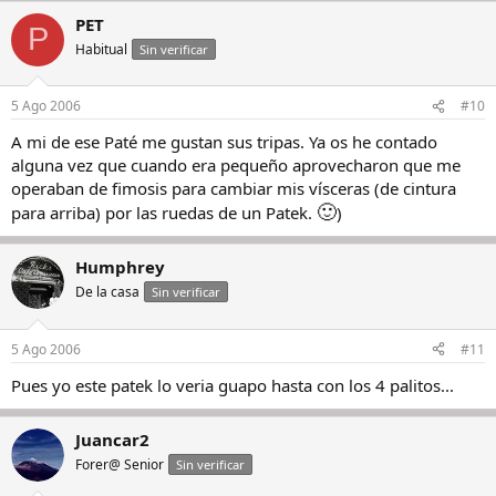
PET
P
Habitual
Sin verificar
5 Ago 2006
#10
A mi de ese Paté me gustan sus tripas. Ya os he contado
alguna vez que cuando era pequeño aprovecharon que me
operaban de fimosis para cambiar mis vísceras (de cintura
🙂
para arriba) por las ruedas de un Patek.
)
Humphrey
De la casa
Sin verificar
5 Ago 2006
#11
Pues yo este patek lo veria guapo hasta con los 4 palitos...
Juancar2
Forer@ Senior
Sin verificar