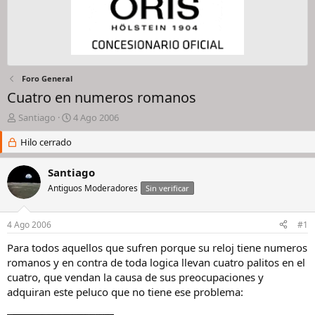
Foro General
Cuatro en numeros romanos
I
F
Santiago
4 Ago 2006
n
e
i
Hilo cerrado
c
c
h
i
a
Santiago
a
d
Antiguos Moderadores
Sin verificar
d
e
o
i
r
n
4 Ago 2006
#1
d
i
e
c
Para todos aquellos que sufren porque su reloj tiene numeros
l
i
romanos y en contra de toda logica llevan cuatro palitos en el
h
o
cuatro, que vendan la causa de sus preocupaciones y
i
adquiran este peluco que no tiene ese problema:
l
o