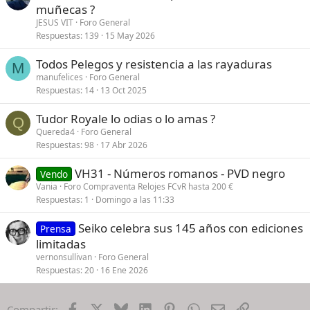
muñecas ?
JESUS VIT
Foro General
Respuestas
139
15 May 2026
Todos Pelegos y resistencia a las rayaduras
M
manufelices
Foro General
Respuestas
14
13 Oct 2025
Tudor Royale lo odias o lo amas ?
Q
Quereda4
Foro General
Respuestas
98
17 Abr 2026
VH31 - Números romanos - PVD negro
Vendo
Vania
Foro Compraventa Relojes FCvR hasta 200 €
Respuestas
1
Domingo a las 11:33
Seiko celebra sus 145 años con ediciones
Prensa
limitadas
vernonsullivan
Foro General
Respuestas
20
16 Ene 2026
Facebook
X
Bluesky
LinkedIn
Pinterest
WhatsApp
Email
Enlace
Compartir: