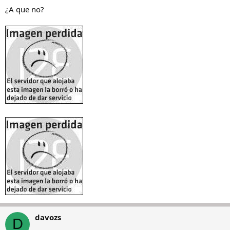
¿A que no?
davozs
D