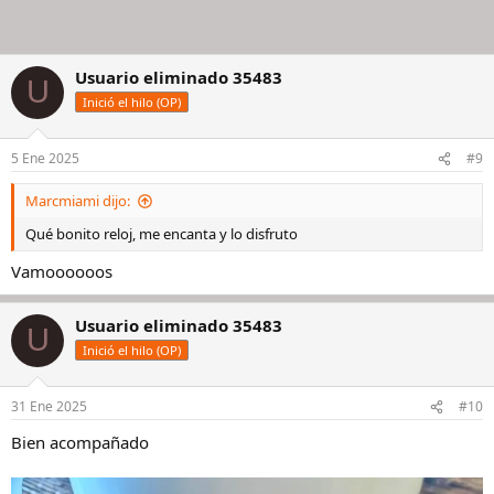
Usuario eliminado 35483
U
Inició el hilo (OP)
5 Ene 2025
#9
Marcmiami dijo:
Qué bonito reloj, me encanta y lo disfruto
Vamoooooos
Usuario eliminado 35483
U
Inició el hilo (OP)
31 Ene 2025
#10
Bien acompañado