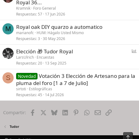
Royal 36...
Kramnik
Foro General
Respuestas
57
17 Jun 2026
Royal oak DIY quarzo a automatico
M
marianofc
HUM: Hágalo Usted Mismo
Respuestas
3
30 May 2026
E
Elección 🎁 Tudor Royal
n
LarsUlrich
Encuestas
Respuestas
20
13 Sep 2025
c
u
Votación 3 Elección de Artesano para la
Novedad
e
S
pluma del foro [1 a 7 de Julio]
s
sirtoti
Estilográficas
t
Respuestas
45
14 Jul 2026
a
Facebook
X
Bluesky
LinkedIn
Pinterest
WhatsApp
Email
Enlace
Compartir:
Tudor
Arrib