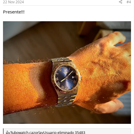
22 Nov 2024
#4
Presente!!!
Rubowatch
,
cazorla
y
Usuario eliminado 35483