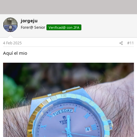
jorgeju
Forer@ Senior
Verificad@ con 2FA
4 Feb 2025
#11
Aquí el mio