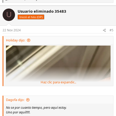
R
e
a
Usuario eliminado 35483
U
c
c
Inició el hilo (OP)
i
o
n
22 Nov 2024
#5
e
s
Holiday dijo:
:
Haz clic para expandir...
Dagofa dijo:
No se por cuanto tiempo, pero aquí estoy.
Uno por aquí!!!!!.