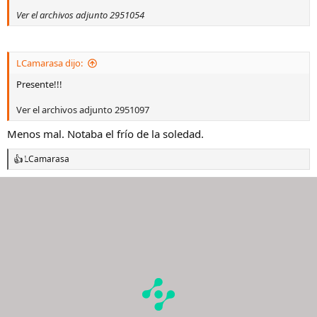
Ver el archivos adjunto 2951054
LCamarasa dijo:
Presente!!!
Ver el archivos adjunto 2951097
Menos mal. Notaba el frío de la soledad.
LCamarasa
R
e
a
c
c
i
o
n
e
s
: