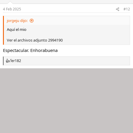
o
n
4 Feb 2025
#12
e
s
jorgeju dijo:
:
Aquí el mio
Ver el archivos adjunto 2994190
Espectacular. Enhorabuena
fer182
R
e
a
c
c
i
o
n
e
s
: