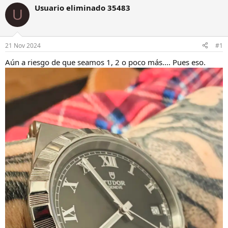
i
c
Usuario eliminado 35483
U
c
h
i
a
a
d
d
e
21 Nov 2024
#1
o
i
r
n
Aún a riesgo de que seamos 1, 2 o poco más.... Pues eso.
d
i
e
c
l
i
h
o
i
l
o