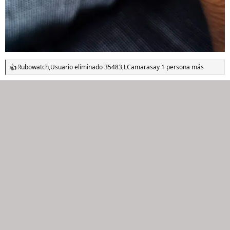
Rubowatch
,
Usuario eliminado 35483
,
LCamarasa
y 1 persona más
R
e
a
c
c
i
o
n
e
s
: