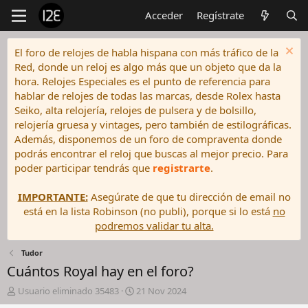
Acceder
Regístrate
El foro de relojes de habla hispana con más tráfico de la
Red, donde un reloj es algo más que un objeto que da la
hora. Relojes Especiales es el punto de referencia para
hablar de relojes de todas las marcas, desde Rolex hasta
Seiko, alta relojería, relojes de pulsera y de bolsillo,
relojería gruesa y vintages, pero también de estilográficas.
Además, disponemos de un foro de compraventa donde
podrás encontrar el reloj que buscas al mejor precio. Para
poder participar tendrás que
registrarte
.
IMPORTANTE:
Asegúrate de que tu dirección de email no
está en la lista Robinson (no publi), porque si lo está
no
podremos validar tu alta.
Tudor
Cuántos Royal hay en el foro?
I
F
Usuario eliminado 35483
21 Nov 2024
n
e