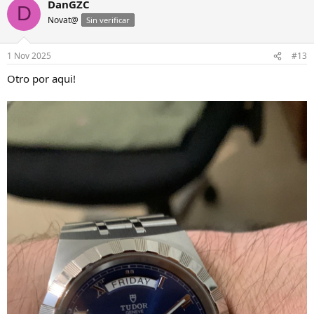
DanGZC
D
Novat@
Sin verificar
1 Nov 2025
#13
Otro por aqui!