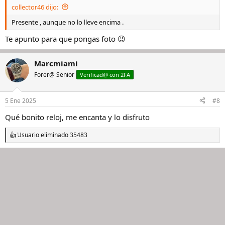
collector46 dijo:
:
Presente , aunque no lo lleve encima .
Te apunto para que pongas foto 😉
Marcmiami
Forer@ Senior
Verificad@ con 2FA
5 Ene 2025
#8
Qué bonito reloj, me encanta y lo disfruto
Usuario eliminado 35483
R
e
a
c
c
i
o
n
e
s
: