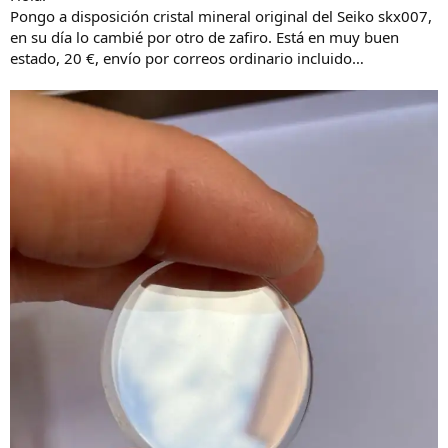
d
i
Pongo a disposición cristal mineral original del Seiko skx007,
e
c
en su día lo cambié por otro de zafiro. Está en muy buen
l
i
estado, 20 €, envío por correos ordinario incluido…
h
o
i
l
o