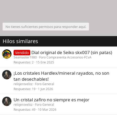
No tienes suficientes permisos para responder aquí.
Hilos similares
Dial original de Seiko skx007 (sin patas)
Vendido
Seamaster1980
Foro Compraventa Accesorios-FCvA
Respuestas
2
15 Ene 2025
¡Los cristales Hardlex/mineral rayados, no son
tan desechables!
relojeroveloz
Foro General
Respuestas
19
1 Jun 2026
Un cristal zafiro no siempre es mejor
relojeroveloz
Foro General
Respuestas
49
10 Mar 2026