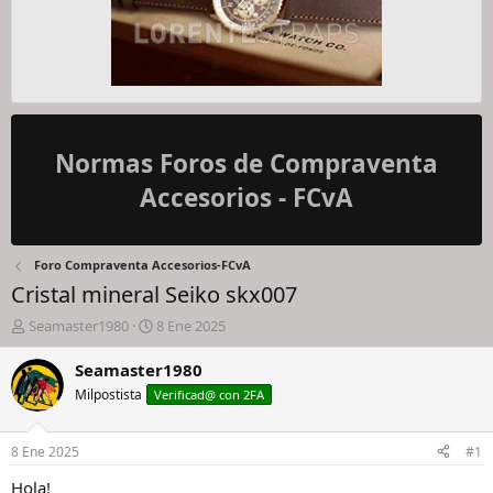
Normas Foros de Compraventa
Accesorios - FCvA
Foro Compraventa Accesorios-FCvA
Cristal mineral Seiko skx007
I
F
Seamaster1980
8 Ene 2025
n
e
i
c
Seamaster1980
c
h
Milpostista
Verificad@ con 2FA
i
a
a
d
d
e
8 Ene 2025
#1
o
i
r
n
Hola!