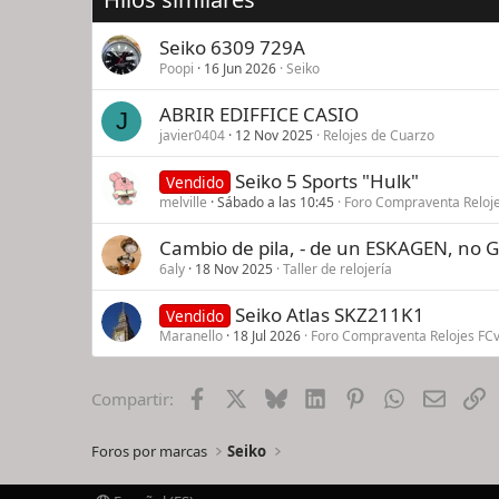
Seiko 6309 729A
Poopi
16 Jun 2026
Seiko
ABRIR EDIFFICE CASIO
J
javier0404
12 Nov 2025
Relojes de Cuarzo
Seiko 5 Sports "Hulk"
Vendido
melville
Sábado a las 10:45
Foro Compraventa Reloje
Cambio de pila, - de un ESKAGEN, no G
6aly
18 Nov 2025
Taller de relojería
Seiko Atlas SKZ211K1
Vendido
Maranello
18 Jul 2026
Foro Compraventa Relojes FCv
Facebook
X
Bluesky
LinkedIn
Pinterest
WhatsApp
Email
E
Compartir:
Foros por marcas
Seiko