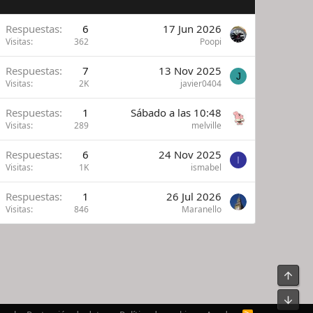
Respuestas
6
17 Jun 2026
Visitas
362
Poopi
Respuestas
7
13 Nov 2025
J
Visitas
2K
javier0404
Respuestas
1
Sábado a las 10:48
Visitas
289
melville
Respuestas
6
24 Nov 2025
I
Visitas
1K
ismabel
Respuestas
1
26 Jul 2026
Visitas
846
Maranello
Arrib
Pie