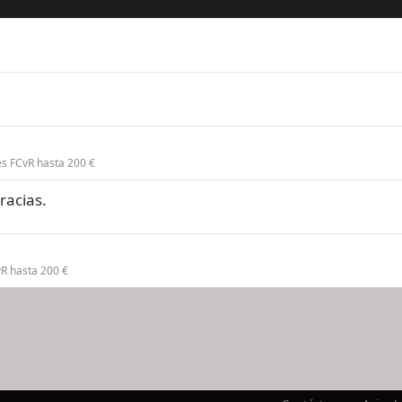
s FCvR hasta 200 €
racias.
R hasta 200 €
nlace