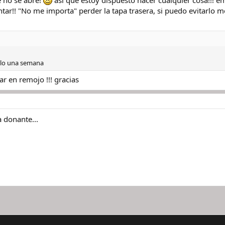
 no se abre!
asi que estoy dispuesto hacer cualquier cosa!!! 
tar!! "No me importa" perder la tapa trasera, si puedo evitarlo mej
elo una semana
r en remojo !!! gracias
 donante...