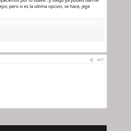
empecemos por lo suave...y luego ya podeis darme
or, pero si es la ultima opcion, se hace, jejje
#27