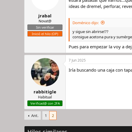
estará pasada! que vamos...que
r
n
ideas de dremel, perforar, reven
d
i
jrabal
e
c
l
i
Novat@
Doménico dijo:
h
o
Sin verificar
i
y sigue sin abrirse!??
Inició el hilo (OP)
l
consigue acetona pura y sumérg
o
Pues para empezar la voy a deja
7 Jun 2025
Iría buscando una caja con tapa
rabbitigle
Habitual
Verificad@ con 2FA
Ant.
1
2
Hilos similares