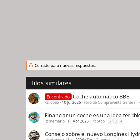
Cerrado para nuevas respuestas.
Hilos similares
Coche automático BBB
Encontrado
xarope5
10 Jul 2026
Foro de Compraventa General: 
Financiar un coche es una idea terribl
itsmemario
11 Abr 2026
Pit Stop
2
3
4
Consejo sobre el nuevo Longines Hy
JoseLaney
14 Jul 2026
Foro General
2
3