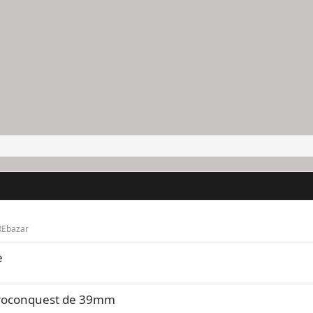
REbazar
e
droconquest de 39mm