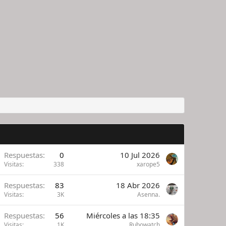
Respuestas
0
10 Jul 2026
Visitas
338
xarope5
Respuestas
83
18 Abr 2026
Visitas
3K
Asenna.
Respuestas
56
Miércoles a las 18:35
Visitas
1K
Rubowatch