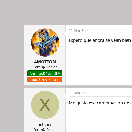
11 Mar 2006
Espero que ahora se vean bien
4MOTION
Forer@ Senior
Verificad@ con 2FA
Inició el hilo (OP)
11 Mar 2006
X
Me gusta esa combinacion de a
xfran
Forer@ Senior