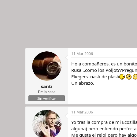
11 Mar 2006
Hola compañeros, es un bonito r
Rusa...como los Poljot??Pregunt
Fliegers..nasti de plasti
Un abrazo.
santi
De la casa
Sin verificar
11 Mar 2006
Yo tras la compra de mi Ecozill
alguna) pero entiendo perfect
Me gusta el reloj pero hay algo 