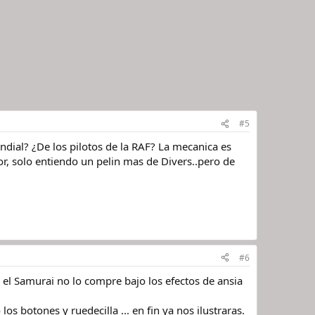
#5
undial? ¿De los pilotos de la RAF? La mecanica es
or, solo entiendo un pelin mas de Divers..pero de
#6
o el Samurai no lo compre bajo los efectos de ansia
os botones y ruedecilla ... en fin ya nos ilustraras.