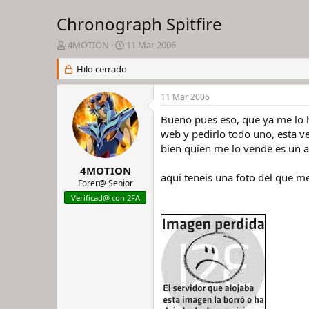
Chronograph Spitfire
I
F
4MOTION
11 Mar 2006
n
e
i
Hilo cerrado
c
c
h
i
a
11 Mar 2006
a
d
d
e
Bueno pues eso, que ya me lo h
o
i
web y pedirlo todo uno, esta v
r
n
bien quien me lo vende es un
d
i
e
c
4MOTION
aqui teneis una foto del que m
l
i
Forer@ Senior
h
o
Verificad@ con 2FA
i
l
o