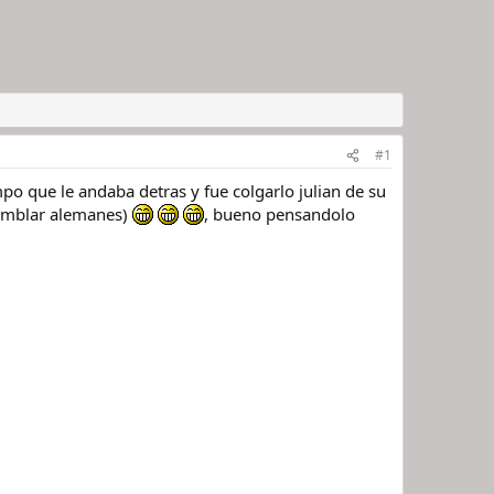
#1
o que le andaba detras y fue colgarlo julian de su
(temblar alemanes)
, bueno pensandolo