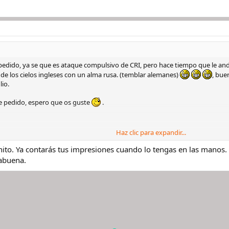
edido, ya se que es ataque compulsivo de CRI, pero hace tiempo que le anda
 de los cielos ingleses con un alma rusa. (temblar alemanes)
, bue
io.
he pedido, espero que os guste
.
Haz clic para expandir...
ito. Ya contarás tus impresiones cuando lo tengas en las manos. 
abuena.