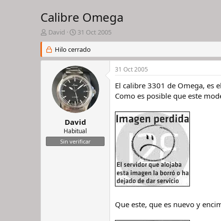
Calibre Omega
I
F
David
31 Oct 2005
n
e
i
Hilo cerrado
c
c
h
i
a
31 Oct 2005
a
d
d
e
El calibre 3301 de Omega, es e
o
i
Como es posible que este mod
r
n
d
i
e
c
David
l
i
Habitual
h
o
Sin verificar
i
l
o
Que este, que es nuevo y encim