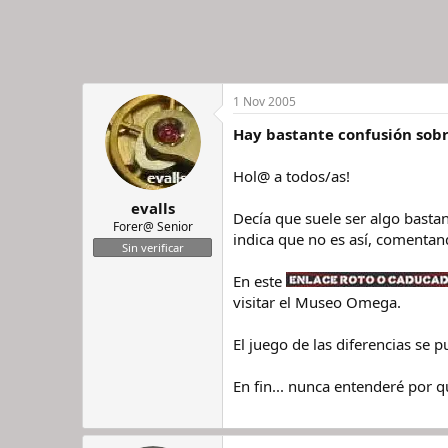
1 Nov 2005
Hay bastante confusión sobr
Hol@ a todos/as!
evalls
Decía que suele ser algo basta
Forer@ Senior
indica que no es así, comentand
Sin verificar
En este
visitar el Museo Omega.
El juego de las diferencias se 
En fin... nunca entenderé por q