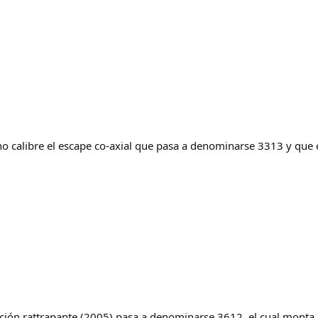
ho calibre el escape co-axial que pasa a denominarse 3313 y que 
unción rattrapante (2005) pasa a denominarse 3612, el cual monta